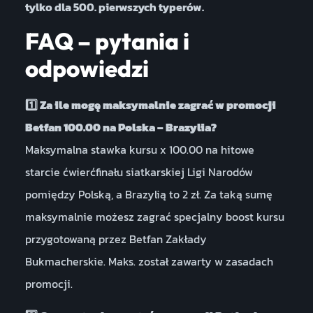
tylko dla 500. pierwszych typerów.
FAQ – pytania i
odpowiedzi
1️⃣ Za ile mogę maksymalnie zagrać w promocji
Betfan 100.00 na Polska – Brazylia?
Maksymalna stawka kursu x 100.00 na hitowe
starcie ćwierćfinału siatkarskiej Ligi Narodów
pomiędzy Polską, a Brazylią to 2 zł. Za taką sumę
maksymalnie możesz zagrać specjalny boost kursu
przygotowaną przez Betfan Zakłady
Bukmacherskie. Maks. został zawarty w zasadach
promocji.