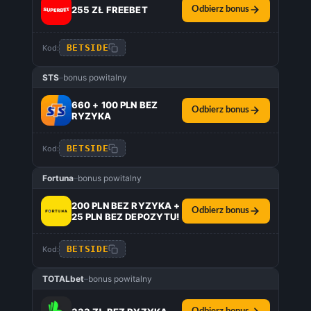
255 ZŁ FREEBET
Odbierz bonus
BETSIDE
Kod:
STS
–
bonus powitalny
660 + 100 PLN BEZ
Odbierz bonus
RYZYKA
BETSIDE
Kod:
Fortuna
–
bonus powitalny
200 PLN BEZ RYZYKA +
Odbierz bonus
25 PLN BEZ DEPOZYTU!
BETSIDE
Kod:
TOTALbet
–
bonus powitalny