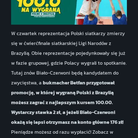
W czwartek reprezentacja Polski siatkarzy zmierzy
się w ćwierćfinale siatkarskiej Ligi Narodów z
Brazylią. Obie reprezentacje pojedynkowały się już
w fazie grupowej, gdzie Polacy wygrali to spotkanie.
Tutaj znów Biało-Czerwoni będą kandydatem do
zwycięstwa, a
bukmacher Betfan przygotował
promocję, w której wygraną Polski z Brazylią
możesz zagrać z najlepszym kursem 100.00.
Wystarczy stawka 2 zł, a jeżeli Biało-Czerwoni
okażą się lepsi otrzymasz na konto główne 176 zł!
Pieniądze możesz od razu wypłacić! Zobacz w