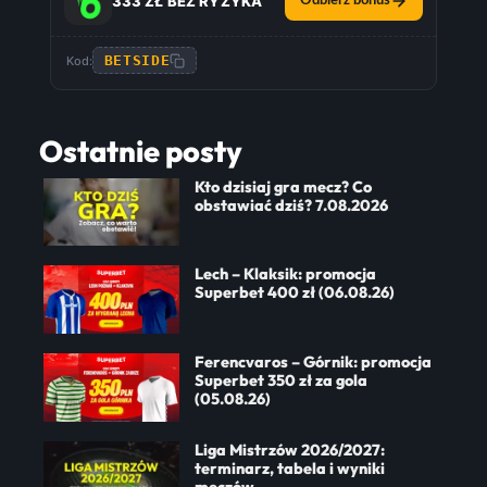
333 ZŁ BEZ RYZYKA
Odbierz bonus
BETSIDE
Kod:
Ostatnie posty
Kto dzisiaj gra mecz? Co
obstawiać dziś? 7.08.2026
Lech – Klaksik: promocja
Superbet 400 zł (06.08.26)
Ferencvaros – Górnik: promocja
Superbet 350 zł za gola
(05.08.26)
Liga Mistrzów 2026/2027:
terminarz, tabela i wyniki
meczów