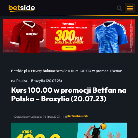
»
»
Kurs 100.00 w promocji Betfan
Betside.pl
Newsy bukmacherskie
na Polska – Brazylia (20.07.23)
Kurs 100.00 w promocji Betfan na
Polska – Brazylia (20.07.23)
Bartosz Kosiorek
Ostatnia aktualizacja:
19 lipca 2023,
11:18