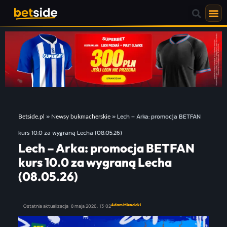
»
»
Lech – Arka: promocja BETFAN
Betside.pl
Newsy bukmacherskie
kurs 10.0 za wygraną Lecha (08.05.26)
Lech – Arka: promocja BETFAN
kurs 10.0 za wygraną Lecha
(08.05.26)
Adam Miencicki
Ostatnia aktualizacja:
8 maja 2026,
13:02