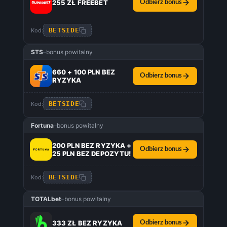
255 ZŁ FREEBET
Odbierz bonus
BETSIDE
Kod:
STS
–
bonus powitalny
660 + 100 PLN BEZ
Odbierz bonus
RYZYKA
BETSIDE
Kod:
Fortuna
–
bonus powitalny
200 PLN BEZ RYZYKA +
Odbierz bonus
25 PLN BEZ DEPOZYTU!
BETSIDE
Kod:
TOTALbet
–
bonus powitalny
333 ZŁ BEZ RYZYKA
Odbierz bonus