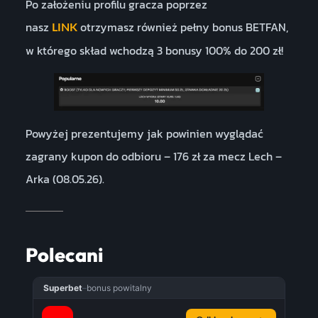
Po założeniu profilu gracza poprzez
nasz
otrzymasz również pełny bonus BETFAN,
LINK
w którego skład wchodzą 3 bonusy 100% do 200 zł!
Powyżej prezentujemy jak powinien wyglądać
zagrany kupon do odbioru – 176 zł za mecz Lech –
Arka (08.05.26).
Polecani
Superbet
–
bonus powitalny