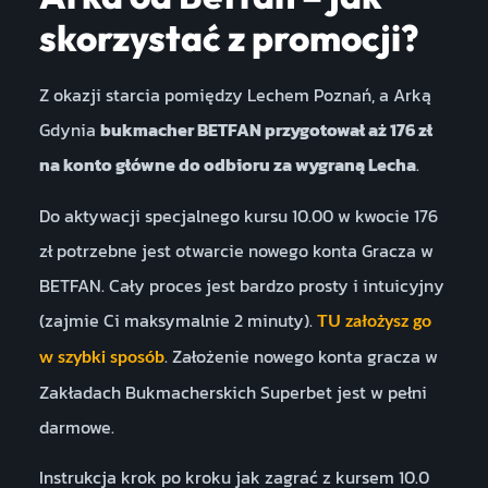
skorzystać z promocji?
Z okazji starcia pomiędzy Lechem Poznań, a Arką
Gdynia
bukmacher BETFAN przygotował aż 176 zł
na konto główne do odbioru za wygraną Lecha
.
Do aktywacji specjalnego kursu 10.00 w kwocie 176
zł potrzebne jest otwarcie nowego konta Gracza w
BETFAN. Cały proces jest bardzo prosty i intuicyjny
(zajmie Ci maksymalnie 2 minuty).
TU założysz go
. Założenie nowego konta gracza w
w szybki sposób
Zakładach Bukmacherskich Superbet jest w pełni
darmowe.
Instrukcja krok po kroku jak zagrać z kursem 10.0