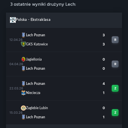
3 ostatnie wyniki drużyny Lech:
Polska - Ekstraklasa
3
Lech Poznan
12.04.26
R
3
GKS Katowice
0
Jagiellonia
04.04.26
R
0
Lech Poznan
4
Lech Poznan
22.03.26
Z
1
Nieciecza
0
Zaglebie Lubin
15.03.26
Z
1
Lech Poznan