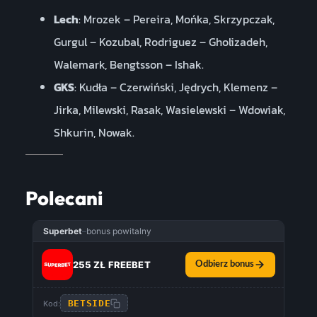
Lech
: Mrozek – Pereira, Mońka, Skrzypczak,
Gurgul – Kozubal, Rodriguez – Gholizadeh,
Walemark, Bengtsson – Ishak.
GKS
: Kudła – Czerwiński, Jędrych, Klemenz –
Jirka, Milewski, Rasak, Wasielewski – Wdowiak,
Shkurin, Nowak.
Polecani
Superbet
–
bonus powitalny
255 ZŁ FREEBET
Odbierz bonus
BETSIDE
Kod: