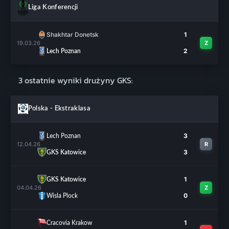
Liga Konferencji
Shakhtar Donetsk
1
19.03.26
Z
2
Lech Poznan
3 ostatnie wyniki drużyny GKS:
Polska - Ekstraklasa
3
Lech Poznan
12.04.26
R
3
GKS Katowice
1
GKS Katowice
04.04.26
Z
0
Wisla Plock
1
Cracovia Krakow