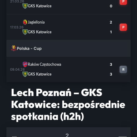
21.03.26
P
0
GKS Katowice
2
Jagiellonia
17.03.26
P
1
GKS Katowice
Polska - Cup
3
Raków Częstochowa
09.04.26
R
3
GKS Katowice
Lech Poznań – GKS
Katowice
: bezpośrednie
spotkania (h2h)
2