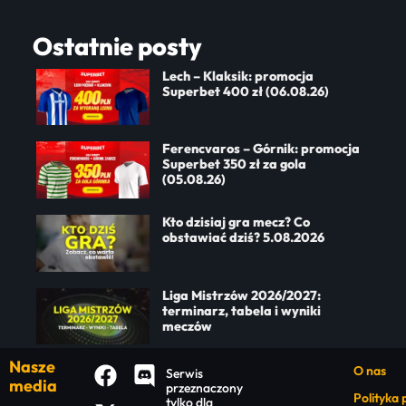
Ostatnie posty
Lech – Klaksik: promocja
Superbet 400 zł (06.08.26)
Ferencvaros – Górnik: promocja
Superbet 350 zł za gola
(05.08.26)
Kto dzisiaj gra mecz? Co
obstawiać dziś? 5.08.2026
Liga Mistrzów 2026/2027:
terminarz, tabela i wyniki
meczów
Nasze
O nas
Serwis
media
przeznaczony
Polityka
tylko dla