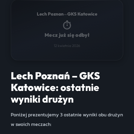
–
Lech Poznan
GKS Katowice
⏱
Mecz już się odbył
12 kwietnia 2026
Lech Poznań – GKS
Katowice
: ostatnie
wyniki drużyn
Poniżej prezentujemy 3 ostatnie wyniki obu drużyn
w swoich meczach: