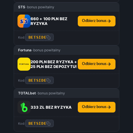
STS
–
bonus powitalny
660 + 100 PLN BEZ
Odbierz bonus
RYZYKA
BETSIDE
Kod:
Fortuna
–
bonus powitalny
200 PLN BEZ RYZYKA +
Odbierz bonus
25 PLN BEZ DEPOZYTU!
BETSIDE
Kod:
TOTALbet
–
bonus powitalny
333 ZŁ BEZ RYZYKA
Odbierz bonus
BETSIDE
Kod: