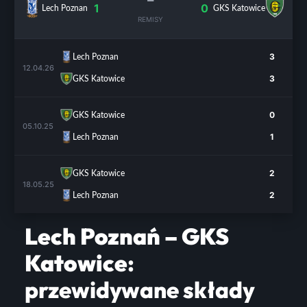
1
0
Lech Poznan
GKS Katowice
REMISY
3
Lech Poznan
12.04.26
3
GKS Katowice
0
GKS Katowice
05.10.25
1
Lech Poznan
2
GKS Katowice
18.05.25
2
Lech Poznan
Lech Poznań – GKS
Katowice
:
przewidywane składy