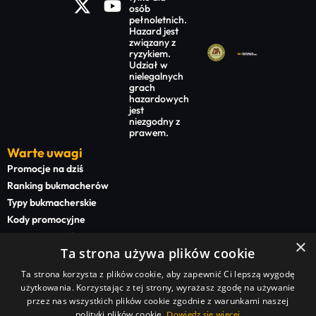
osób
pełnoletnich.
Hazard jest
związany z
ryzykiem.
Udział w
nielegalnych
grach
hazardowych
jest
niezgodny z
prawem.
Warte uwagi
Promocje na dziś
Ranking bukmacherów
Typy bukmacherskie
Kody promocyjne
Bonusy powitalne
×
Ta strona używa plików cookie
Newsy bukmacherskie
Ta strona korzysta z plików cookie, aby zapewnić Ci lepszą wygodę
Na start
użytkowania. Korzystając z tej strony, wyrażasz zgodę na używanie
Superbet kod promocyjny
przez nas wszystkich plików cookie zgodnie z warunkami naszej
polityki plików cookie.
Dowiedz się więcej