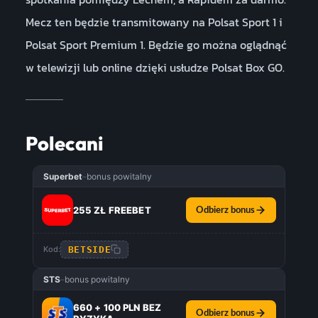
Mecz ten będzie transmitowany na Polsat Sport 1 i
Polsat Sport Premium 1. Będzie go można oglądnąć
w telewizji lub online dzięki usłudze Polsat Box GO.
Polecani
Superbet
–
bonus powitalny
255 ZŁ FREEBET
Odbierz bonus
BETSIDE
Kod:
STS
–
bonus powitalny
660 + 100 PLN BEZ
Odbierz bonus