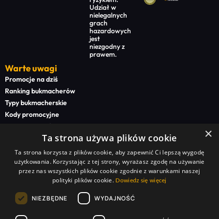
Udział w
nielegalnych
grach
hazardowych
jest
niezgodny z
prawem.
Warte uwagi
Promocje na dziś
Ranking bukmacherów
Typy bukmacherskie
Kody promocyjne
Bonusy powitalne
×
Ta strona używa plików cookie
Newsy bukmacherskie
Ta strona korzysta z plików cookie, aby zapewnić Ci lepszą wygodę
Na start
użytkowania. Korzystając z tej strony, wyrażasz zgodę na używanie
Superbet kod promocyjny
przez nas wszystkich plików cookie zgodnie z warunkami naszej
polityki plików cookie.
STS kod promocyjny
Dowiedz się więcej
BETFAN kod promocyjny
NIEZBĘDNE
WYDAJNOŚĆ
TOTALbet kod promocyjny