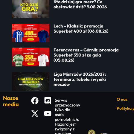
Kto dzisiaj gra mecz? Co
obstawiać dziś? 9.08.2026
Lech – Klaksik: promocja
Superbet 400 zł (06.08.26)
Ferencvaros – Górnik: promocja
Superbet 350 zł za gola
(05.08.26)
Liga Mistrzów 2026/2027:
terminarz, tabela i wyniki
meczów
Nasze
O nas
Serwis
media
przeznaczony
Polityka
tylko dla
osób
pełnoletnich.
Hazard jest
związany z
ryzykiem.