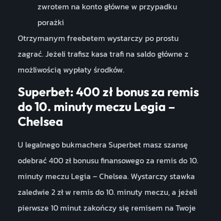
zwrotem na konto główne w przypadku
porażki
Otrzymanym freebetem wystarczy po prostu
zagrać. Jeżeli trafisz kasa trafi na saldo główne z
możliwością wypłaty środków.
Superbet: 400 zł bonus za remis
do 10. minuty meczu Legia –
Chelsea
U legalnego bukmachera Superbet masz szansę
odebrać 400 zł bonusu finansowego za remis do 10.
minuty meczu Legia – Chelsea. Wystarczy stawka
zaledwie 2 zł w remis do 10. minuty meczu, a jeżeli
pierwsze 10 minut zakończy się remisem na Twoje