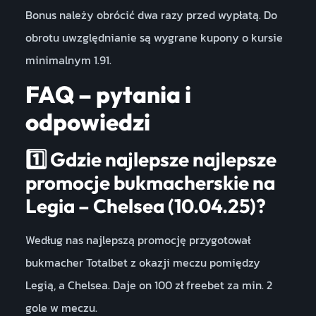
Bonus należy obrócić dwa razy przed wypłatą. Do
obrotu uwzględnianie są wygrane kupony o kursie
minimalnym 1.91.
FAQ – pytania i
odpowiedzi
1️⃣ Gdzie najlepsze najlepsze
promocje bukmacherskie na
Legia – Chelsea (10.04.25)?
Według nas najlepszą promocję przygotował
bukmacher Totalbet z okazji meczu pomiędzy
Legią, a Chelsea. Daje on 100 zł freebet za min. 2
gole w meczu.