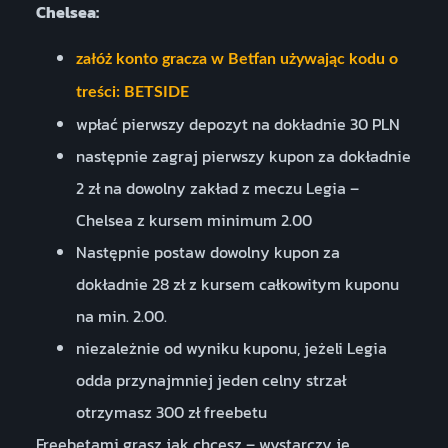
Chelsea:
załóż konto gracza w Betfan używając kodu o
treści: BETSIDE
wpłać pierwszy depozyt na dokładnie 30 PLN
następnie zagraj pierwszy kupon za dokładnie
2 zł na dowolny zakład z meczu Legia –
Chelsea z kursem minimum 2.00
Następnie postaw dowolny kupon za
dokładnie 28 zł z kursem całkowitym kuponu
na min. 2.00.
niezależnie od wyniku kuponu, jeżeli Legia
odda przynajmniej jeden celny strzał
otrzymasz 300 zł freebetu
Freebetami grasz jak chcesz – wystarczy je