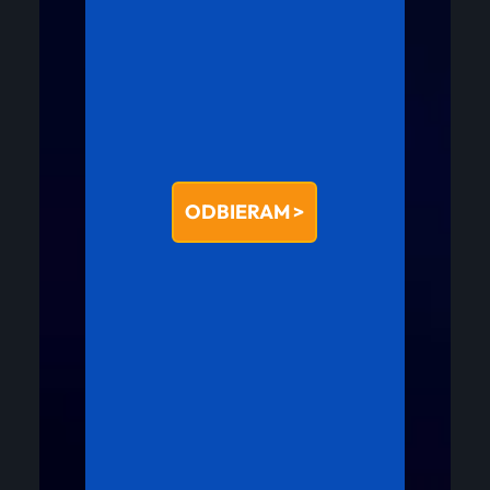
ODBIERAM >