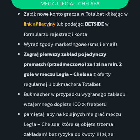
MECZU LEGIA – CHELSEA
Załóż nowe konto gracza w Totalbet klikając w
lub podając:
BETSIDE
w
link afiliacyjny
formularzu rejestracji konta
Wyraź zgody marketingowe (sms i email)
Zagraj pierwszy zakład pojedynczy
prematch (przedmeczowo) za 1 zł na min. 2
gole w meczu Legia – Chelsea
z oferty
regularnej u bukmachera Totalbet
Bukmacher w przypadku wygranego zakładu
wzajemnego dopisze 100 zł freebetu
pamiętaj, aby na kolejnych nie grać meczu
Legia – Chelsea, które są objęte trzema
zakładami bez ryzyka do kwoty 111 zł, ze