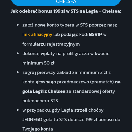
CHELSEA
Jak odebrać bonus 199 zł w STS na Legia – Chelsea:
załóż nowe konto typera w STS poprzez nasz
lub podając kod:
BSVIP
w
link afiliacyjny
formularzu rejestracyjnym
dokonaj wpłaty na profil gracza w kwocie
minimum 50 zł
zagraj pierwszy zakład za minimum 2 zł z
konta głównego przedmeczowo (prematch)
na
gola Legii z Chelsea
ze standardowej oferty
bukmachera STS
w przypadku, gdy Legia strzeli choćby
JEDNEGO gola to STS dopisze 199 zł bonusu do
Twojego konta