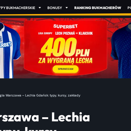
YPY BUKMACHERSKIE
BONUSY
RANKING BUKMACHERÓW
P
gia Warszawa – Lechia Gdańsk: typy, kursy, zakłady
szawa – Lechia