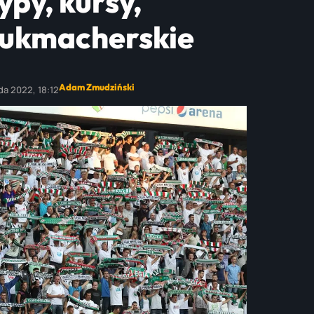
ypy, kursy,
bukmacherskie
Adam Zmudziński
ada 2022,
18:12