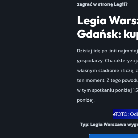
zagrać w stronę Legii?
Legia Wars
Gdańsk: ku
Dzisiaj idę po linii najmni
gospodarzy. Charakteryzuj
własnym stadionie i liczę, 
ten moment. Z tego powodu,
w tym spotkaniu poniżej 1
poniżej.
eTOTO: Odb
Typ: Legia Warszawa wygr