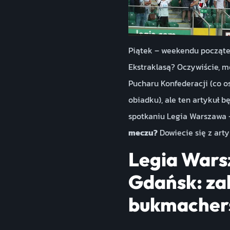
Piątek – weekendu początek.
Ekstraklasą? Oczywiście, m
Pucharu Konfederacji (co o
obiadku), ale ten artykuł
spotkaniu Legia Warszawa 
meczu?
Dowiecie się z arty
Legia Wars
Gdańsk: za
bukmacher