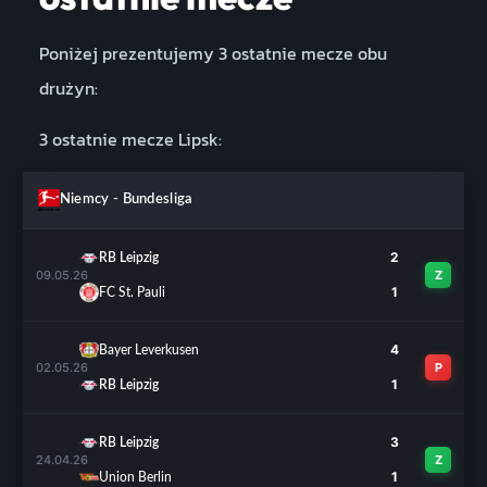
Poniżej prezentujemy 3 ostatnie mecze obu
drużyn:
3 ostatnie mecze Lipsk:
Niemcy - Bundesliga
2
RB Leipzig
09.05.26
Z
1
FC St. Pauli
4
Bayer Leverkusen
02.05.26
P
1
RB Leipzig
3
RB Leipzig
24.04.26
Z
1
Union Berlin