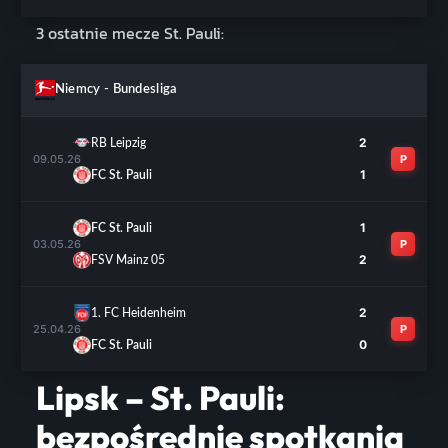
3 ostatnie mecze St. Pauli:
Niemcy - Bundesliga
2
RB Leipzig
09.05.26
P
1
FC St. Pauli
1
FC St. Pauli
03.05.26
P
2
FSV Mainz 05
2
1. FC Heidenheim
25.04.26
P
0
FC St. Pauli
Lipsk – St. Pauli:
bezpośrednie spotkania