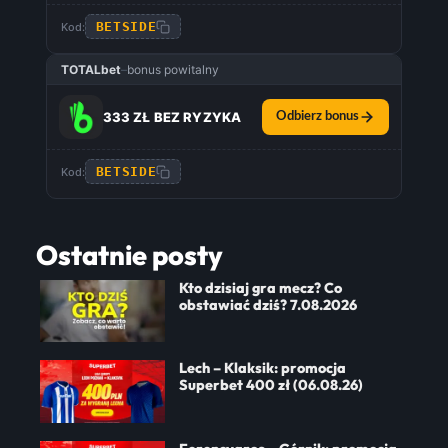
BETSIDE
Kod:
TOTALbet
–
bonus powitalny
333 ZŁ BEZ RYZYKA
Odbierz bonus
BETSIDE
Kod:
Ostatnie posty
Kto dzisiaj gra mecz? Co
obstawiać dziś? 7.08.2026
Lech – Klaksik: promocja
Superbet 400 zł (06.08.26)