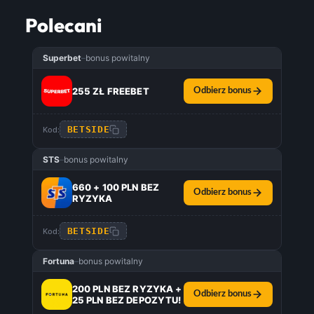
Polecani
Superbet
–
bonus powitalny
255 ZŁ FREEBET
Odbierz bonus
BETSIDE
Kod:
STS
–
bonus powitalny
660 + 100 PLN BEZ
Odbierz bonus
RYZYKA
BETSIDE
Kod:
Fortuna
–
bonus powitalny
200 PLN BEZ RYZYKA +
Odbierz bonus
25 PLN BEZ DEPOZYTU!