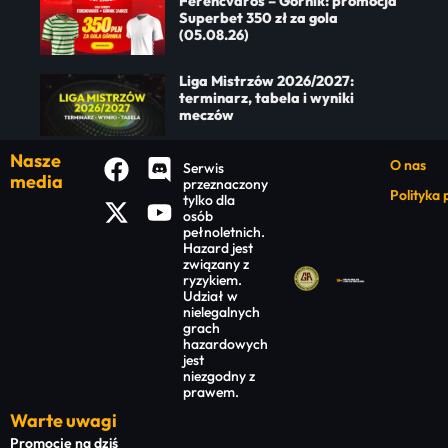
Ferencvaros – Górnik: promocja
Superbet 350 zł za gola
(05.08.26)
Liga Mistrzów 2026/2027:
terminarz, tabela i wyniki
meczów
Nasze
O nas
Serwis
media
przeznaczony
Polityka
tylko dla
osób
pełnoletnich.
Hazard jest
związany z
ryzykiem.
Udział w
nielegalnych
grach
hazardowych
jest
niezgodny z
prawem.
Warte uwagi
Promocje na dziś