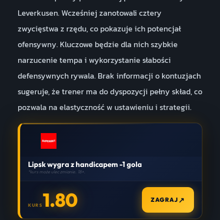
Leverkusen. Wcześniej zanotowali cztery
zwycięstwa z rzędu, co pokazuje ich potencjał
ofensywny. Kluczowe będzie dla nich szybkie
narzucenie tempa i wykorzystanie słabości
defensywnych rywala. Brak informacji o kontuzjach
sugeruje, że trener ma do dyspozycji pełny skład, co
pozwala na elastyczność w ustawieniu i strategii.
Lipsk wygra z handicapem -1 gola
*kurs może ulec zmianie. 18+.
1.80
↗
ZAGRAJ
KURS