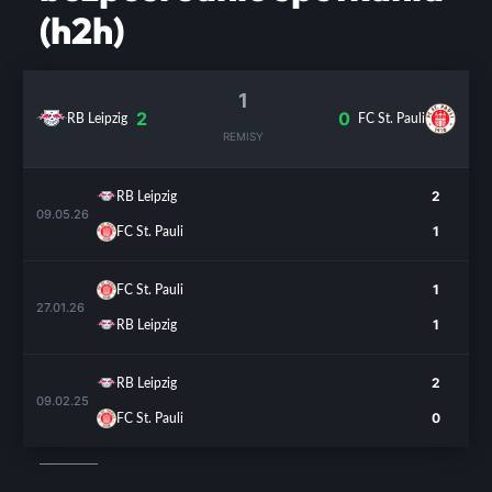
(h2h)
1
2
0
RB Leipzig
FC St. Pauli
REMISY
2
RB Leipzig
09.05.26
1
FC St. Pauli
1
FC St. Pauli
27.01.26
1
RB Leipzig
2
RB Leipzig
09.02.25
0
FC St. Pauli