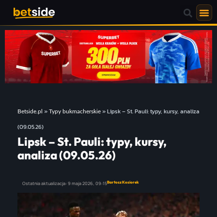
»
»
Lipsk – St. Pauli: typy, kursy, analiza
Betside.pl
Typy bukmacherskie
(09.05.26)
Lipsk – St. Pauli: typy, kursy,
analiza (09.05.26)
Bartosz Kosiorek
Ostatnia aktualizacja:
9 maja 2026,
09:15