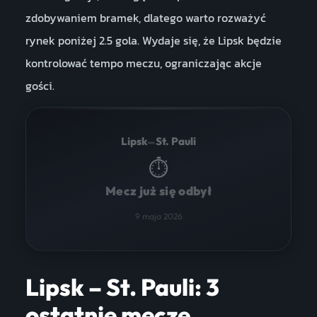
zdobywaniem bramek, dlatego warto rozważyć
rynek poniżej 2.5 gola. Wydaje się, że Lipsk będzie
kontrolować tempo meczu, ograniczając akcje
gości.
–
Lipsk
St. Pauli
⏱
Mecz już się odbył
9 maja 2026
Lipsk – St. Pauli: 3
ostatnie mecze