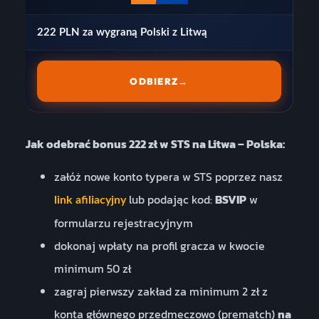
222 PLN za wygraną Polski z Litwą
ODBIERZ
→
Jak odebrać bonus 222 zł w STS na Litwa – Polska:
załóż nowe konto typera w STS poprzez nasz
lub podając kod:
BSVIP
w
link afiliacyjny
formularzu rejestracyjnym
dokonaj wpłaty na profil gracza w kwocie
minimum 50 zł
zagraj pierwszy zakład za minimum 2 zł z
konta głównego przedmeczowo (prematch)
na