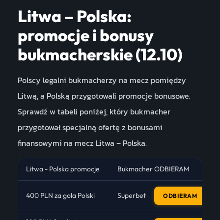
Litwa – Polska:
promocje i bonusy
bukmacherskie (12.10)
Polscy legalni bukmacherzy na mecz pomiędzy
Litwą, a Polską przygotowali promocje bonusowe.
Sprawdź w tabeli poniżej, który bukmacher
przygotował specjalną ofertę z bonusami
finansowymi na mecz Litwa – Polska.
Litwa - Polska promocje
Bukmacher
ODBIERAM
400 PLN za gola Polski
Superbet
ODBIERAM