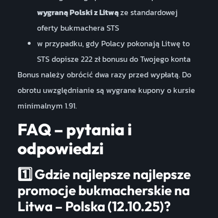
wygraną Polski z Litwą
ze standardowej
oferty bukmachera STS
w przypadku, gdy Polacy pokonają Litwę to
STS dopisze 222 zł bonusu do Twojego konta
Bonus należy obrócić dwa razy przed wypłatą. Do
obrotu uwzględnianie są wygrane kupony o kursie
minimalnym 1.91.
FAQ – pytania i
odpowiedzi
1️⃣ Gdzie najlepsze najlepsze
promocje bukmacherskie na
Litwa – Polska (12.10.25)?