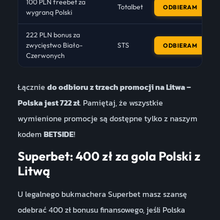
100 PLN freebet za
Totalbet
ODBIERAM
wygraną Polski
222 PLN bonus za
zwycięstwo Biało-
STS
ODBIERAM
Czerwonych
Łącznie
do odbioru z trzech promocji na Litwa –
Polska jest 722 zł
. Pamiętaj, że wszystkie
wymienione promocje są dostępne tylko z naszym
kodem
BETSIDE
!
Superbet: 400 zł za gola Polski z
Litwą
U legalnego bukmachera Superbet masz szansę
odebrać 400 zł bonusu finansowego, jeśli Polska