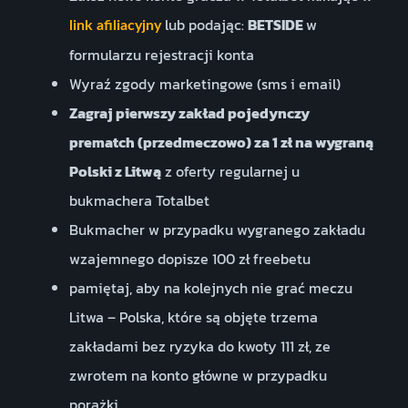
lub podając:
BETSIDE
w
link afiliacyjny
formularzu rejestracji konta
Wyraź zgody marketingowe (sms i email)
Zagraj pierwszy zakład pojedynczy
prematch (przedmeczowo) za 1 zł na wygraną
Polski z Litwą
z oferty regularnej u
bukmachera Totalbet
Bukmacher w przypadku wygranego zakładu
wzajemnego dopisze 100 zł freebetu
pamiętaj, aby na kolejnych nie grać meczu
Litwa – Polska, które są objęte trzema
zakładami bez ryzyka do kwoty 111 zł, ze
zwrotem na konto główne w przypadku
porażki