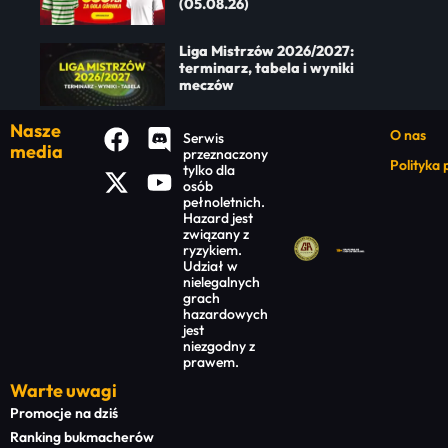
(05.08.26)
Liga Mistrzów 2026/2027:
terminarz, tabela i wyniki
meczów
Nasze
O nas
Serwis
media
przeznaczony
Polityka
tylko dla
osób
pełnoletnich.
Hazard jest
związany z
ryzykiem.
Udział w
nielegalnych
grach
hazardowych
jest
niezgodny z
prawem.
Warte uwagi
Promocje na dziś
Ranking bukmacherów