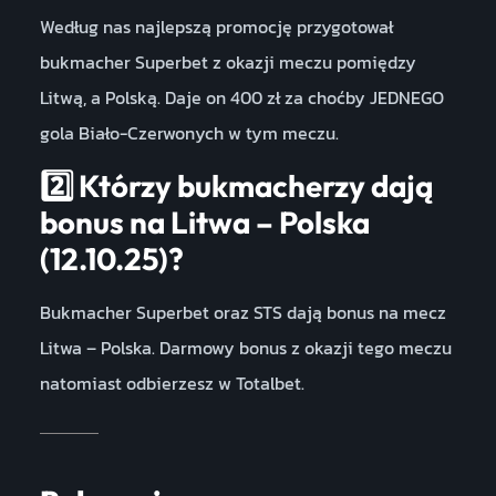
Według nas najlepszą promocję przygotował
bukmacher Superbet z okazji meczu pomiędzy
Litwą, a Polską. Daje on 400 zł za choćby JEDNEGO
gola Biało-Czerwonych w tym meczu.
2️⃣ Którzy bukmacherzy dają
bonus na Litwa – Polska
(12.10.25)?
Bukmacher Superbet oraz STS dają bonus na mecz
Litwa – Polska. Darmowy bonus z okazji tego meczu
natomiast odbierzesz w Totalbet.