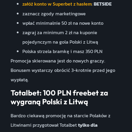
:
BETSIDE
załóż konto w Superbet z hasłem
zaznacz zgody marketingowe
wpłać minimalnie 50 zł na nowe konto
zagraj za minimum 2 zł na kuponie
pojedynczym na gola Polski z Litwą
Polska strzela bramkę i masz 350 PLN
Promocja skierowana jest do nowych graczy.
Bonusem wystarczy obrócić 3-krotnie przed jego
wypłatą.
Totalbet: 100 PLN freebet za
wygraną Polski z Litwą
Bardzo ciekawą promocję na starcie Polaków z
Litwinami przygotował Totalbet
tylko dla