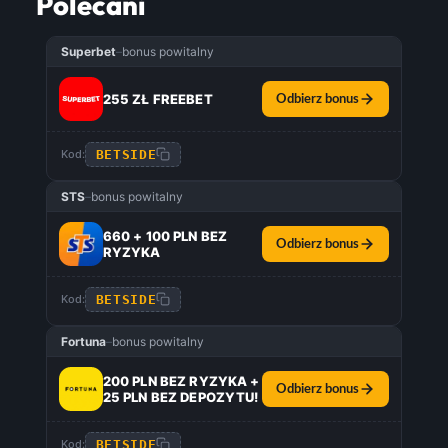
Polecani
Superbet
–
bonus powitalny
255 ZŁ FREEBET
Odbierz bonus
BETSIDE
Kod:
STS
–
bonus powitalny
660 + 100 PLN BEZ
Odbierz bonus
RYZYKA
BETSIDE
Kod:
Fortuna
–
bonus powitalny
200 PLN BEZ RYZYKA +
Odbierz bonus
25 PLN BEZ DEPOZYTU!
BETSIDE
Kod: