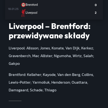
0
Brentford
18.01.25
2
Liverpool
Liverpool – Brentford:
przewidywane składy
Liverpool: Alisson; Jones, Konate, Van Dijk, Kerkez;
Gravenberch, Mac Allister; Ngumoha, Wirtz, Salah;
Gakpo
Brentford: Kelleher; Kayode, Van den Berg, Collins,
Lewis-Potter; Yarmoliuk, Henderson; Ouattara,
Damsgaard, Schade; Thiago