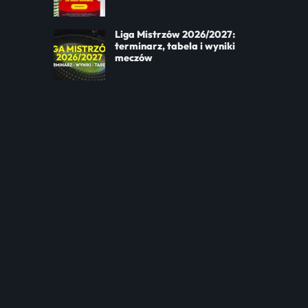
Liga Mistrzów 2026/2027:
terminarz, tabela i wyniki
meczów