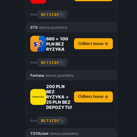
BETSIDE
Kod:
STS
–
bonus powitalny
660 + 100
PLN BEZ
Odbierz bonus
RYZYKA
BETSIDE
Kod:
Fortuna
–
bonus powitalny
200 PLN
BEZ
RYZYKA +
Odbierz bonus
25 PLN BEZ
DEPOZYTU!
BETSIDE
Kod:
TOTALbet
–
bonus powitalny