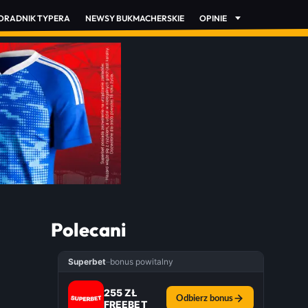
ORADNIK TYPERA
NEWSY BUKMACHERSKIE
OPINIE
Polecani
Superbet
–
bonus powitalny
255 ZŁ
Odbierz bonus
FREEBET