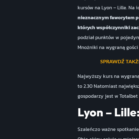
kursów na Lyon – Lille. Na
nieznacznym faworytem p
których współczynniki zacz
podział punktów w pojedynk
Mnożniki na wygraną gości z
SPRAWDŹ TAKŻE
Najwyższy kurs na wygraną 
to 2.30 Natomiast najwięk
gospodarzy jest w Totalbet 
Lyon – Lill
Szaleńczo ważne spotkanie d
Obie ekipy celują w miejsc