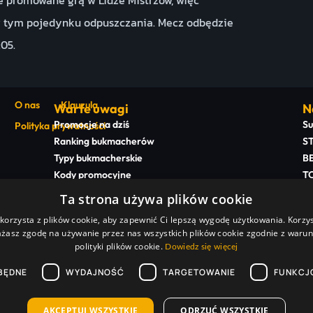
w tym pojedynku odpuszczania. Mecz odbędzie
:05.
O nas
Klauzula
Warte uwagi
N
Promocje na dziś
Su
Polityka prywatności
Ranking bukmacherów
ST
Typy bukmacherskie
BE
Kody promocyjne
TO
Bonusy powitalne
Ta strona używa plików cookie
Newsy bukmacherskie
 korzysta z plików cookie, aby zapewnić Ci lepszą wygodę użytkowania. Korzyst
ażasz zgodę na używanie przez nas wszystkich plików cookie zgodnie z waru
polityki plików cookie.
Dowiedz się więcej
BĘDNE
WYDAJNOŚĆ
TARGETOWANIE
FUNKCJ
Sponsorzy serwisu:
AKCEPTUJ WSZYSTKIE
ODRZUĆ WSZYSTKIE