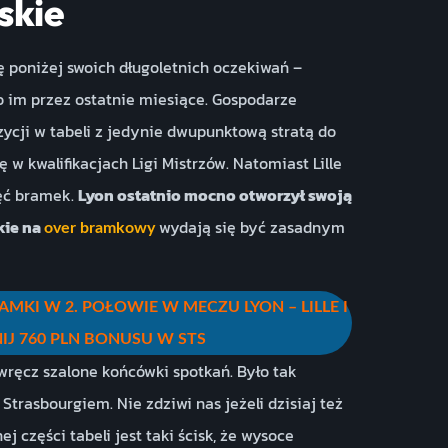
skie
ę poniżej swoich długoletnich oczekiwań –
ło im przez ostatnie miesiące. Gospodarze
zycji w tabeli z jedynie dwupunktową stratą do
w kwalifikacjach Ligi Mistrzów. Natomiast Lille
ięć bramek.
Lyon ostatnio mocno otworzył swoją
kie na
wydają się być zasadnym
over bramkowy
AMKI W 2. POŁOWIE W MECZU LYON – LILLE I
IJ 760 PLN BONUSU W STS
ręcz szalone końcówki spotkań. Było tak
 Strasbourgiem. Nie zdziwi nas jeżeli dzisiaj też
ej części tabeli jest taki ścisk, że wysoce