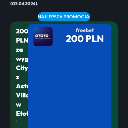
(03.04.2024).
NAJLEPSZA PROMOCJA:
freebet
200
200 PLN
PLN
za
wygraną
City
z
Aston
Villą
w
Etoto
+