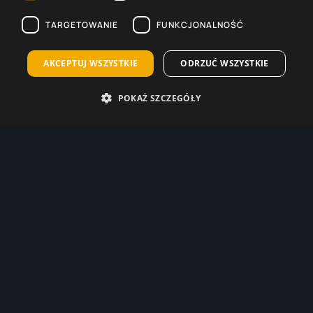
BETSIDE
Kod:
TARGETOWANIE
FUNKCJONALNOŚĆ
Ostatnie posty
AKCEPTUJ WSZYSTKIE
ODRZUĆ WSZYSTKIE
Kto dzisiaj gra mecz? Co
POKAŻ SZCZEGÓŁY
obstawiać dziś? 9.08.2026
Lech – Klaksik: promocja
Superbet 400 zł (06.08.26)
Ferencvaros – Górnik: promocja
Superbet 350 zł za gola
(05.08.26)
Liga Mistrzów 2026/2027:
terminarz, tabela i wyniki
meczów
Nasze