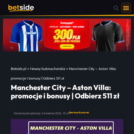
»
»
Manchester City – Aston Villa:
Betside.pl
Newsy bukmacherskie
promocje i bonusy | Odbierz 511 zł
Manchester City – Aston Villa:
promocje i bonusy | Odbierz 511 zł
Bartosz Kosiorek
Ostatnia aktualizacja:
2 kwietnia 2024,
15:43