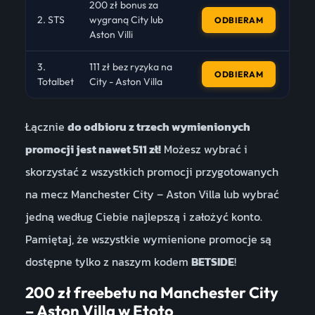
200 zł bonus za
2. STS
wygraną City lub
ODBIERAM
Aston Villi
3.
111 zł bez ryzyka na
ODBIERAM
Totalbet
City - Aston Villa
Łącznie
do odbioru z trzech wymienionych
promocji jest nawet 511 zł!
Możesz wybrać i
skorzystać z wszystkich promocji przygotowanych
na mecz Manchester City – Aston Villa lub wybrać
jedną według Ciebie najlepszą i założyć konto.
Pamiętaj, że wszystkie wymienione promocje są
dostępne tylko z naszym kodem
BETSIDE
!
200 zł freebetu na Manchester City
– Aston Villa w Etoto