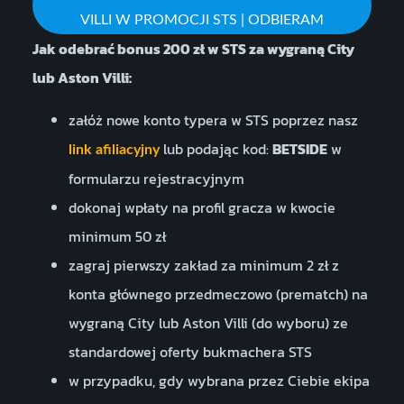
VILLI W PROMOCJI STS | ODBIERAM
Jak odebrać bonus 200 zł w STS za wygraną City
lub Aston Villi:
załóż nowe konto typera w STS poprzez nasz
lub podając kod:
BETSIDE
w
link afiliacyjny
formularzu rejestracyjnym
dokonaj wpłaty na profil gracza w kwocie
minimum 50 zł
zagraj pierwszy zakład za minimum 2 zł z
konta głównego przedmeczowo (prematch) na
wygraną City lub Aston Villi (do wyboru) ze
standardowej oferty bukmachera STS
w przypadku, gdy wybrana przez Ciebie ekipa