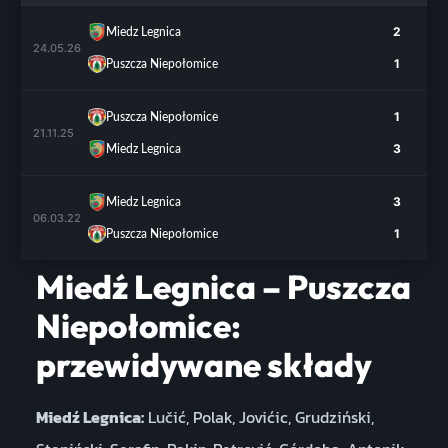
2
Miedz Legnica
24.05.26
1
Puszcza Niepołomice
1
Puszcza Niepołomice
21.11.25
3
Miedz Legnica
3
Miedz Legnica
06.03.22
1
Puszcza Niepołomice
Miedź Legnica – Puszcza
Niepołomice:
przewidywane składy
Miedź Legnica:
Lučić, Polak, Jovićic, Grudziński,