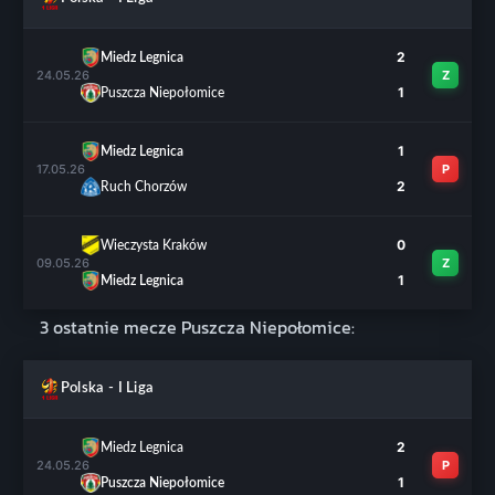
2
Miedz Legnica
24.05.26
Z
1
Puszcza Niepołomice
1
Miedz Legnica
17.05.26
P
2
Ruch Chorzów
0
Wieczysta Kraków
09.05.26
Z
1
Miedz Legnica
3 ostatnie mecze Puszcza Niepołomice:
Polska - I Liga
2
Miedz Legnica
24.05.26
P
1
Puszcza Niepołomice