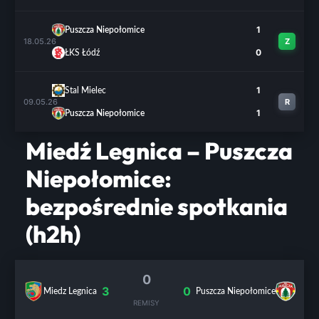
1
Puszcza Niepołomice
18.05.26
Z
0
ŁKS Łódź
1
Stal Mielec
09.05.26
R
1
Puszcza Niepołomice
Miedź Legnica – Puszcza
Niepołomice:
bezpośrednie spotkania
(h2h)
0
3
0
Miedz Legnica
Puszcza Niepołomice
REMISY