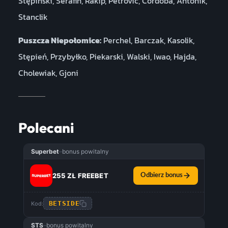
Stępiński, Serafin, Rakip, Petrović, Córdoba, Antonik,
Stanclik
Puszcza Niepołomice:
Perchel, Barczak, Kasolik,
Stępień, Przybyłko, Piekarski, Walski, Iwao, Hajda,
Cholewiak, Gjoni
Polecani
Superbet
–
bonus powitalny
255 ZŁ FREEBET
Odbierz bonus
BETSIDE
Kod:
STS
–
bonus powitalny