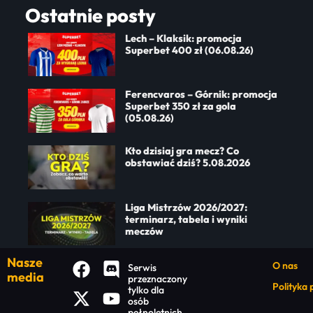
Ostatnie posty
Lech – Klaksik: promocja
Superbet 400 zł (06.08.26)
Ferencvaros – Górnik: promocja
Superbet 350 zł za gola
(05.08.26)
Kto dzisiaj gra mecz? Co
obstawiać dziś? 5.08.2026
Liga Mistrzów 2026/2027:
terminarz, tabela i wyniki
meczów
Nasze
O nas
Serwis
media
przeznaczony
Polityka
tylko dla
osób
pełnoletnich.