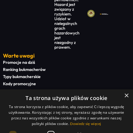
Hazard jest
związany z
ryzykiem.
Udział w
nielegalnych
grach
hazardowych
jest
niezgodny z
prawem.
Warte uwagi
Promocje na dziś
Ranking bukmacherów
Typy bukmacherskie
Kody promocyjne
Bonusy powitalne
×
Ta strona używa plików cookie
Newsy bukmacherskie
Ta strona korzysta z plików cookie, aby zapewnić Ci lepszą wygodę
Na start
użytkowania. Korzystając z tej strony, wyrażasz zgodę na używanie
Superbet kod promocyjny
przez nas wszystkich plików cookie zgodnie z warunkami naszej
polityki plików cookie.
STS kod promocyjny
Dowiedz się więcej
BETFAN kod promocyjny