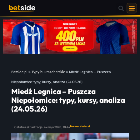
»
»
Miedź Legnica – Puszcza
Betside.pl
Typy bukmacherskie
Niepołomice: typy, kursy, analiza (24.05.26)
Miedź Legnica – Puszcza
Niepołomice: typy, kursy, analiza
(24.05.26)
Bartosz Kosiorek
Ostatnia aktualizacja:
24 maja 2026,
10:44