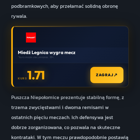
podbramkowych, aby przełamać solidną obronę
rywala.
Miedź Legnica wygra mecz
*kurs może ulec zmianie. 18+.
1.71
↗
ZAGRAJ
KURS
Puszcza Niepołomice prezentuje stabilną formę, z
trzema zwycięstwami i dwoma remisami w
ostatnich pięciu meczach. Ich defensywa jest
dobrze zorganizowana, co pozwala na skuteczne
kontrataki. W tym meczu prawdopodobnie postawią