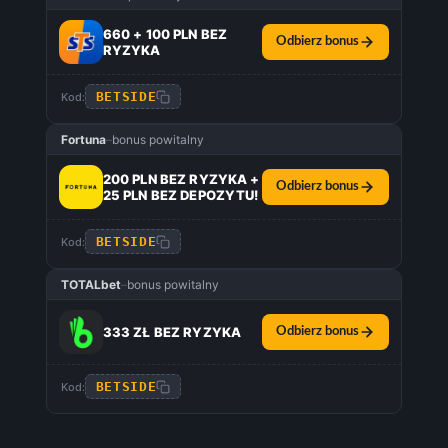
660 + 100 PLN BEZ
Odbierz bonus
RYZYKA
BETSIDE
Kod:
Fortuna
–
bonus powitalny
200 PLN BEZ RYZYKA +
Odbierz bonus
25 PLN BEZ DEPOZYTU!
BETSIDE
Kod:
TOTALbet
–
bonus powitalny
333 ZŁ BEZ RYZYKA
Odbierz bonus
BETSIDE
Kod: