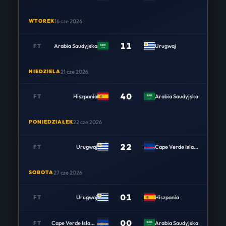
WTOREK
16 cze 2026
1
:
1
FT
Arabia Saudyjska
Urugwaj
NIEDZIELA
21 cze 2026
4
:
0
FT
Hiszpania
Arabia Saudyjska
PONIEDZIAŁEK
22 cze 2026
2
:
2
FT
Urugwaj
Cape Verde Islands
SOBOTA
27 cze 2026
0
:
1
FT
Urugwaj
Hiszpania
0
:
0
FT
Cape Verde Islands
Arabia Saudyjska