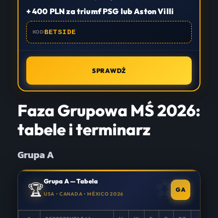
+ 400 PLN za triumf PSG lub Aston Villi
BETSIDE
KOD
SPRAWDŹ
Faza Grupowa MŚ 2026:
tabele i terminarz
Grupa A
Grupa A — Tabela
🏆
GA
USA • CANADA • MÉXICO 2026