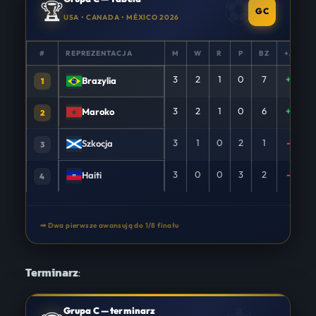
🏆
GC
USA • CANADA • MÉXICO 2026
#
REPREZENTACJA
M
W
R
P
BZ
+/−
3
2
1
0
7
+6
Brazylia
1
3
2
1
0
6
+3
Maroko
2
3
1
0
2
1
-3
Szkocja
3
3
0
0
3
2
-6
Haiti
4
➡ Dwa pierwsze awansują do 1/8 finału
Terminarz
:
Grupa C — terminarz