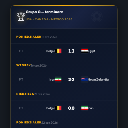
Grupa G — terminarz
🏆
USA • CANADA • MÉXICO 2026
PONIEDZIAŁEK
15 cze 2026
1
:
1
FT
Belgia
Egipt
WTOREK
16 cze 2026
2
:
2
FT
Iran
Nowa Zelandia
NIEDZIELA
21 cze 2026
0
:
0
FT
Belgia
Iran
PONIEDZIAŁEK
22 cze 2026