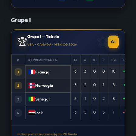
Grupa I
Grupa I — Tabela
🏆
GI
USA • CANADA • MÉXICO 2026
#
REPREZENTACJA
M
W
R
P
BZ
+/−
3
3
0
0
10
+8
Francja
1
3
2
0
1
8
+1
Norwegia
2
3
1
0
2
8
+2
Senegal
3
3
0
0
3
1
-11
Irak
4
➡ Dwa pierwsze awansują do 1/8 finału