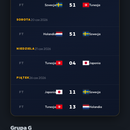
5
:
1
FT
Szwecja
Tunezja
SOBOTA
20 cze 2026
5
:
1
FT
Holandia
Szwecja
NIEDZIELA
21 cze 2026
0
:
4
FT
Tunezja
Japonia
PIĄTEK
26 cze 2026
1
:
1
FT
Japonia
Szwecja
1
:
3
FT
Tunezja
Holandia
Grupa G