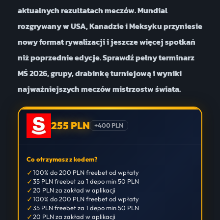
aktualnych rezultatach meczów. Mundial
rozgrywany w USA, Kanadzie i Meksyku przyniesie
nowy format rywalizacji i jeszcze więcej spotkań
niż poprzednie edycje. Sprawdź pełny terminarz
MŚ 2026, grupy, drabinkę turniejową i wyniki
najważniejszych meczów mistrzostw świata.
255 PLN
+400 PLN
Co otrzymasz z kodem?
✓
100% do 200 PLN freebet od wpłaty
✓
35 PLN freebet za 1 depo min 50 PLN
✓
20 PLN za zakład w aplikacji
✓
100% do 200 PLN freebet od wpłaty
✓
35 PLN freebet za 1 depo min 50 PLN
✓
20 PLN za zakład w aplikacji