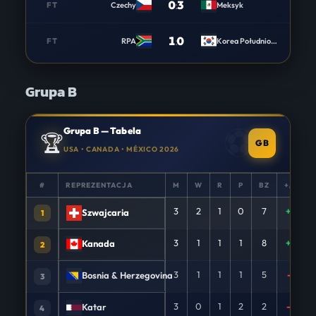
0
:
3
FT
Czechy
Meksyk
1
:
0
FT
RPA
Korea Południowa
Grupa B
Grupa B — Tabela
🏆
GB
USA • CANADA • MÉXICO 2026
#
REPREZENTACJA
M
W
R
P
BZ
+/−
3
2
1
0
7
+4
Szwajcaria
1
3
1
1
1
8
+5
Kanada
2
3
1
1
1
5
-1
Bosnia & Herzegovina
3
3
0
1
2
2
-8
Katar
4