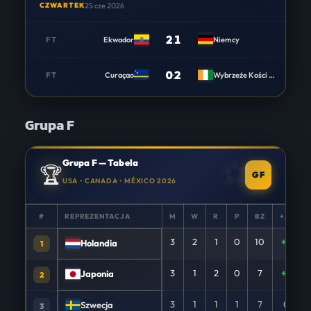
CZWARTEK
25 cze 2026
2
:
1
FT
Ekwador
Niemcy
0
:
2
FT
Curaçao
Wybrzeże Kości Słoniowej
Grupa F
Grupa F — Tabela
🏆
GF
USA • CANADA • MÉXICO 2026
#
REPREZENTACJA
M
W
R
P
BZ
+/−
3
2
1
0
10
+6
Holandia
1
3
1
2
0
7
+4
Japonia
2
3
1
1
1
7
0
Szwecja
3