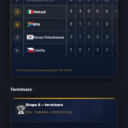
#
REPREZENTACJA
M
W
R
P
BZ
+/−
3
3
0
0
6
+6
Meksyk
1
3
1
1
1
2
-1
RPA
2
3
1
0
2
2
-1
Korea Południowa
3
3
0
1
2
2
-4
Czechy
4
➡ Dwa pierwsze awansują do 1/8 finału
Terminarz
:
Grupa A — terminarz
🏆
USA • CANADA • MÉXICO 2026