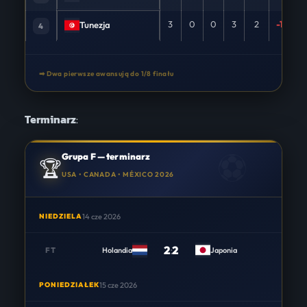
3
0
0
3
2
-10
Tunezja
4
➡ Dwa pierwsze awansują do 1/8 finału
Terminarz
:
Grupa F — terminarz
🏆
USA • CANADA • MÉXICO 2026
NIEDZIELA
14 cze 2026
2
:
2
FT
Holandia
Japonia
PONIEDZIAŁEK
15 cze 2026