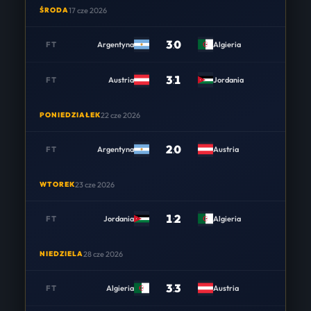
ŚRODA
17 cze 2026
3
:
0
FT
Argentyna
Algieria
3
:
1
FT
Austria
Jordania
PONIEDZIAŁEK
22 cze 2026
2
:
0
FT
Argentyna
Austria
WTOREK
23 cze 2026
1
:
2
FT
Jordania
Algieria
NIEDZIELA
28 cze 2026
3
:
3
FT
Algieria
Austria