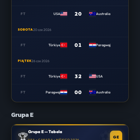
2
:
0
FT
USA
Australia
SOBOTA
20 cze 2026
0
:
1
FT
Türkiye
Paragwaj
PIĄTEK
26 cze 2026
3
:
2
FT
Türkiye
USA
0
:
0
FT
Paragwaj
Australia
Grupa E
Grupa E — Tabela
🏆
GE
USA • CANADA • MÉXICO 2026