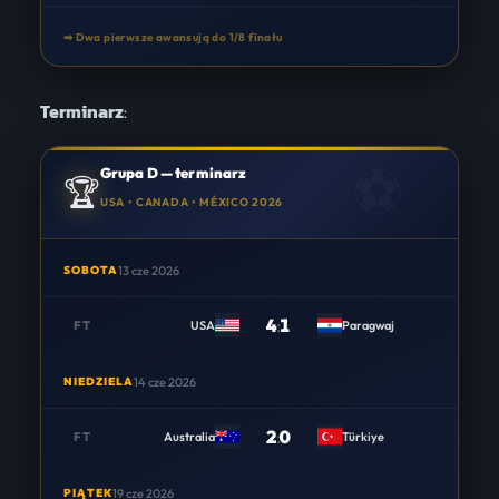
➡ Dwa pierwsze awansują do 1/8 finału
Terminarz
:
Grupa D — terminarz
🏆
USA • CANADA • MÉXICO 2026
SOBOTA
13 cze 2026
4
:
1
FT
USA
Paragwaj
NIEDZIELA
14 cze 2026
2
:
0
FT
Australia
Türkiye
PIĄTEK
19 cze 2026