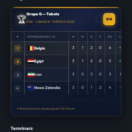
Grupa G — Tabela
🏆
GG
USA • CANADA • MÉXICO 2026
#
REPREZENTACJA
M
W
R
P
BZ
+/−
3
1
2
0
6
+4
Belgia
1
3
1
2
0
5
+2
Egipt
2
3
0
3
0
3
0
Iran
3
3
0
1
2
4
-6
Nowa Zelandia
4
➡ Dwa pierwsze awansują do 1/8 finału
Terminarz
: