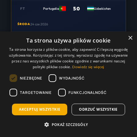
5
:
0
FT
Portugalia
Uzbekistan
ŚRODA
24 cze 2026
×
1
:
0
Ta strona używa plików cookie
FT
Kolumbia
DR Kongo
Ta strona korzysta z plików cookie, aby zapewnić Ci lepszą wygodę
użytkowania. Korzystając z tej strony, wyrażasz zgodę na używanie
NIEDZIELA
28 cze 2026
przez nas wszystkich plików cookie zgodnie z warunkami naszej
polityki plików cookie.
Dowiedz się więcej
0
:
0
FT
Kolumbia
Portugalia
NIEZBĘDNE
WYDAJNOŚĆ
3
:
1
FT
DR Kongo
Uzbekistan
TARGETOWANIE
FUNKCJONALNOŚĆ
Grupa L
AKCEPTUJ WSZYSTKIE
ODRZUĆ WSZYSTKIE
Grupa L — Tabela
POKAŻ SZCZEGÓŁY
🏆
GL
USA • CANADA • MÉXICO 2026