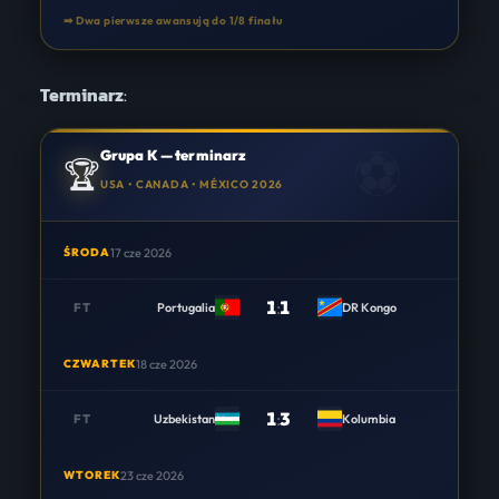
➡ Dwa pierwsze awansują do 1/8 finału
Terminarz
:
Grupa K — terminarz
🏆
USA • CANADA • MÉXICO 2026
ŚRODA
17 cze 2026
1
:
1
FT
Portugalia
DR Kongo
CZWARTEK
18 cze 2026
1
:
3
FT
Uzbekistan
Kolumbia
WTOREK
23 cze 2026