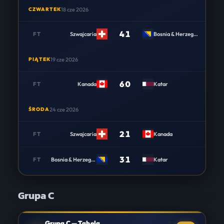
CZWARTEK
18 cze 2026
4
:
1
FT
Szwajcaria
Bosnia & Herzegovina
PIĄTEK
19 cze 2026
6
:
0
FT
Kanada
Katar
ŚRODA
24 cze 2026
2
:
1
FT
Szwajcaria
Kanada
3
:
1
FT
Bosnia & Herzegovina
Katar
Grupa C
Grupa C — Tabela