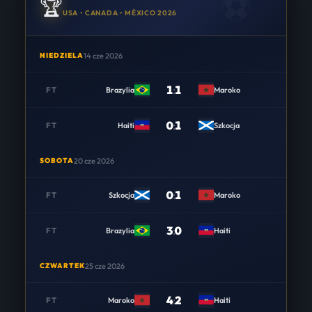
🏆
USA • CANADA • MÉXICO 2026
NIEDZIELA
14 cze 2026
1
:
1
FT
Brazylia
Maroko
0
:
1
FT
Haiti
Szkocja
SOBOTA
20 cze 2026
0
:
1
FT
Szkocja
Maroko
3
:
0
FT
Brazylia
Haiti
CZWARTEK
25 cze 2026
4
:
2
FT
Maroko
Haiti