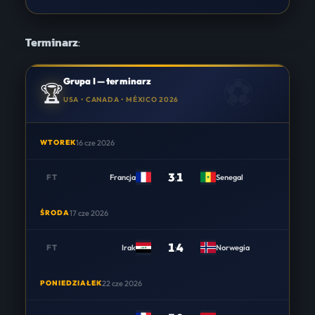
Terminarz
:
Grupa I — terminarz
🏆
USA • CANADA • MÉXICO 2026
WTOREK
16 cze 2026
3
:
1
FT
Francja
Senegal
ŚRODA
17 cze 2026
1
:
4
FT
Irak
Norwegia
PONIEDZIAŁEK
22 cze 2026