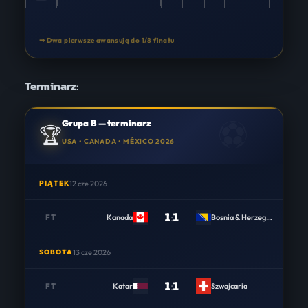
➡ Dwa pierwsze awansują do 1/8 finału
Terminarz
:
Grupa B — terminarz
🏆
USA • CANADA • MÉXICO 2026
PIĄTEK
12 cze 2026
1
:
1
FT
Kanada
Bosnia & Herzegovina
SOBOTA
13 cze 2026
1
:
1
FT
Katar
Szwajcaria