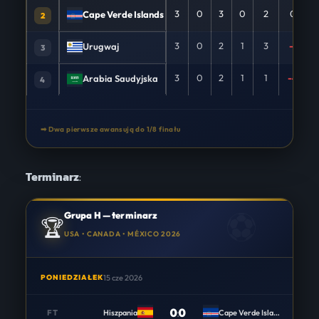
3
0
3
0
2
0
Cape Verde Islands
2
3
0
2
1
3
-1
Urugwaj
3
3
0
2
1
1
-4
Arabia Saudyjska
4
➡ Dwa pierwsze awansują do 1/8 finału
Terminarz
:
Grupa H — terminarz
🏆
USA • CANADA • MÉXICO 2026
PONIEDZIAŁEK
15 cze 2026
0
:
0
FT
Hiszpania
Cape Verde Islands