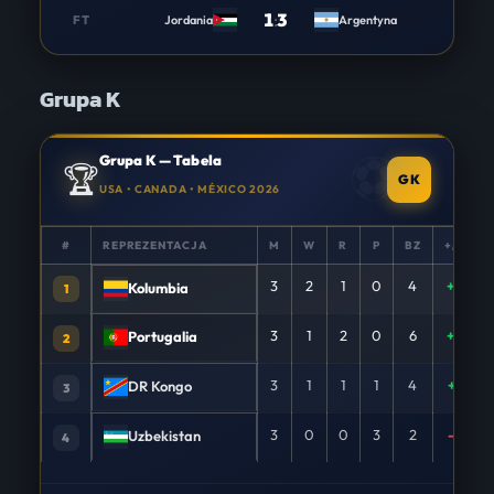
1
:
3
FT
Jordania
Argentyna
Grupa K
Grupa K — Tabela
🏆
GK
USA • CANADA • MÉXICO 2026
#
REPREZENTACJA
M
W
R
P
BZ
+/−
3
2
1
0
4
+3
Kolumbia
1
3
1
2
0
6
+5
Portugalia
2
3
1
1
1
4
+1
DR Kongo
3
3
0
0
3
2
-9
Uzbekistan
4