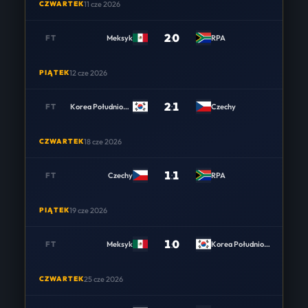
CZWARTEK
11 cze 2026
2
:
0
FT
Meksyk
RPA
PIĄTEK
12 cze 2026
2
:
1
FT
Korea Południowa
Czechy
CZWARTEK
18 cze 2026
1
:
1
FT
Czechy
RPA
PIĄTEK
19 cze 2026
1
:
0
FT
Meksyk
Korea Południowa
CZWARTEK
25 cze 2026