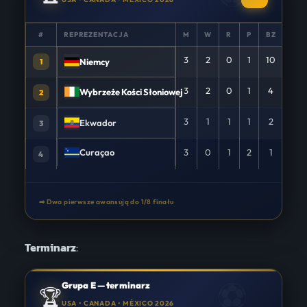
#
REPREZENTACJA
M
W
R
P
BZ
+/−
3
2
0
1
10
+6
Niemcy
1
3
2
0
1
4
+2
Wybrzeże Kości Słoniowej
2
3
1
1
1
2
0
Ekwador
3
Curaçao
3
0
1
2
1
-8
4
➡ Dwa pierwsze awansują do 1/8 finału
Terminarz
:
Grupa E — terminarz
🏆
USA • CANADA • MÉXICO 2026