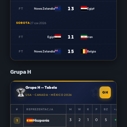
1
:
3
FT
Nowa Zelandia
Egipt
SOBOTA
27 cze 2026
1
:
1
FT
Egipt
Iran
1
:
5
FT
Nowa Zelandia
Belgia
Grupa H
Grupa H — Tabela
🏆
GH
USA • CANADA • MÉXICO 2026
#
REPREZENTACJA
M
W
R
P
BZ
+/−
3
2
1
0
5
+5
Hiszpania
1