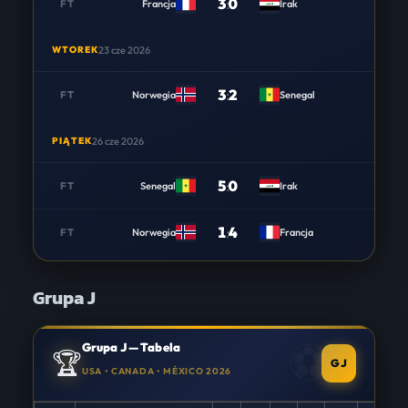
3
:
0
FT
Francja
Irak
WTOREK
23 cze 2026
3
:
2
FT
Norwegia
Senegal
PIĄTEK
26 cze 2026
5
:
0
FT
Senegal
Irak
1
:
4
FT
Norwegia
Francja
Grupa J
Grupa J — Tabela
🏆
GJ
USA • CANADA • MÉXICO 2026