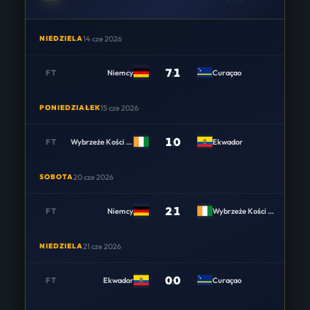
NIEDZIELA
14 cze 2026
7
:
1
FT
Niemcy
Curaçao
PONIEDZIAŁEK
15 cze 2026
1
:
0
FT
Wybrzeże Kości Słoniowej
Ekwador
SOBOTA
20 cze 2026
2
:
1
FT
Niemcy
Wybrzeże Kości Słoniowej
NIEDZIELA
21 cze 2026
0
:
0
FT
Ekwador
Curaçao