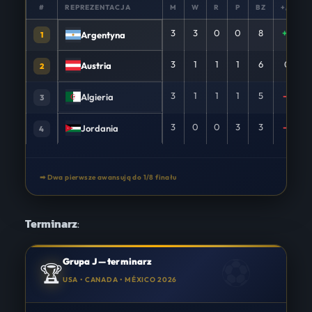
#
REPREZENTACJA
M
W
R
P
BZ
+/−
3
3
0
0
8
+7
Argentyna
1
3
1
1
1
6
0
Austria
2
3
1
1
1
5
-2
Algieria
3
3
0
0
3
3
-5
Jordania
4
➡ Dwa pierwsze awansują do 1/8 finału
Terminarz
:
Grupa J — terminarz
🏆
USA • CANADA • MÉXICO 2026