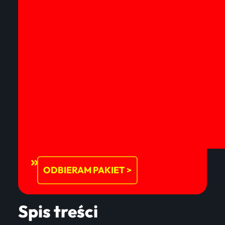
ODBIERAM PAKIET >
Spis treści