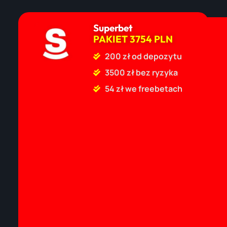
Superbet
PAKIET 3754 PLN
200 zł od depozytu
3500 zł bez ryzyka
54 zł we freebetach