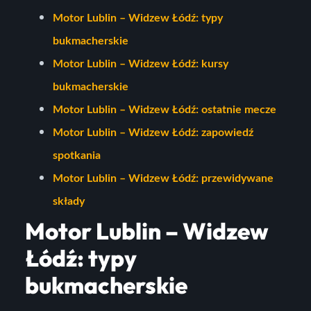
Motor Lublin – Widzew Łódź: typy
bukmacherskie
Motor Lublin – Widzew Łódź: kursy
bukmacherskie
Motor Lublin – Widzew Łódź: ostatnie mecze
Motor Lublin – Widzew Łódź: zapowiedź
spotkania
Motor Lublin – Widzew Łódź: przewidywane
składy
Motor Lublin – Widzew
Łódź: typy
bukmacherskie