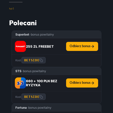
typ1
Polecani
Superbet
–
bonus powitalny
255 ZŁ FREEBET
Odbierz bonus
BETSIDE
Kod:
STS
–
bonus powitalny
660 + 100 PLN BEZ
Odbierz bonus
RYZYKA
BETSIDE
Kod:
Fortuna
–
bonus powitalny