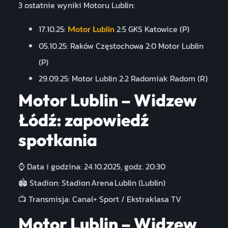
3 ostatnie wyniki Motoru Lublin:
17.10.25:
2:5 GKS Katowice (P)
Motor Lublin
05.10.25: Raków Częstochowa 2:0 Motor Lublin
(P)
29.09.25: Motor Lublin 2:2 Radomiak Radom (R)
Motor Lublin – Widzew
Łódź: zapowiedź
spotkania
⌚ Data i godzina: 24.10.2025, godz. 20:30
🏟️ Stadion: Stadion Arena Lublin (Lublin)
📺 Transmisja: Canal+ Sport / Ekstraklasa TV
Motor Lublin – Widzew