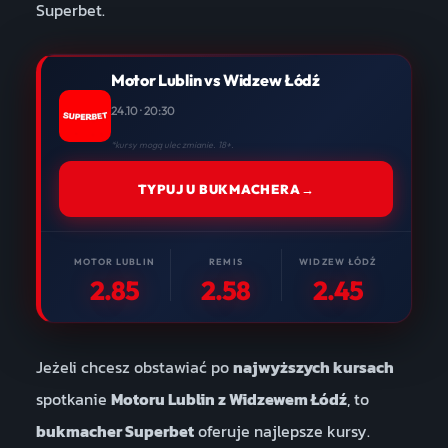
Superbet.
Motor Lublin vs Widzew Łódź
24.10 · 20:30
*kursy mogą ulec zmianie. 18+.
TYPUJ U BUKMACHERA
→
MOTOR LUBLIN
REMIS
WIDZEW ŁÓDŹ
2.85
2.58
2.45
Jeżeli chcesz obstawiać po
najwyższych kursach
spotkanie
Motoru Lublin z Widzewem Łódź
, to
bukmacher Superbet
oferuje najlepsze kursy.