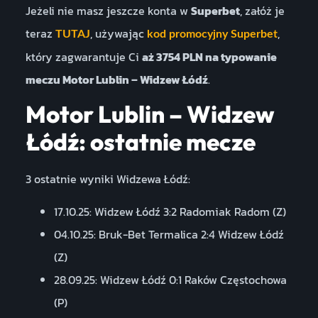
Jeżeli nie masz jeszcze konta w
Superbet
, załóż je
teraz
, używając
,
TUTAJ
kod promocyjny Superbet
który zagwarantuje Ci
aż 3754 PLN na typowanie
meczu Motor Lublin – Widzew Łódź
.
Motor Lublin – Widzew
Łódź: ostatnie mecze
3 ostatnie wyniki Widzewa Łódź:
17.10.25: Widzew Łódź 3:2 Radomiak Radom (Z)
04.10.25: Bruk-Bet Termalica 2:4 Widzew Łódź
(Z)
28.09.25: Widzew Łódź 0:1 Raków Częstochowa
(P)