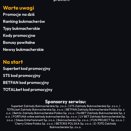
Warte uwagi
Promocje na dziś
Ranking bukmacherów
Typy bukmacherskie
Kody promocyjne
Bonusy powitalne
Newsy bukmacherskie
Na start
Superbet kod promocyjny
STS kod promocyjny
BETFAN kod promocyjny
TOTALbet kod promocyjny
Sponsorzy serwisu:
Superbet Zakłady Bukmacherskie Sp. z o.o. | STS Zakłady Bukmacherskie Sp. z o.o. |
TOTALbet Zakłady Bukmacherskie Sp. z o.o. | BETFAN Zakłady Bukmacherskie Polska Sp. z
o.o. | Betclic Zakłady Bukmacherskie Polska Sp. z o.o. | forBET Zakłady Bukmacherskie Sp. z
o.o. | FORTUNA online zakłady bukmacherskie Sp. z o.o. | LV BET Zakłady Bukmacherskie Sp.
z o.o. | Silesia Entertainment Sp. z o.o. | Bukmacherska Sp. z o.o. | FUN PROJECT Sp. z o.o. |
Cherry Online Polska Sp. z o.o. | BETCRIS POLSKA Sp. z o.o. | E-TOTO Zakłady
Bukmacherskie Sp. z o.o.