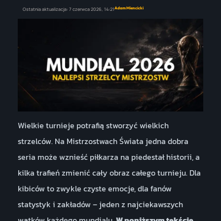
Adam Miencicki
Ostatnia aktualizacja:
7 czerwca 2026,
14:21
Wielkie turnieje potrafią stworzyć wielkich
strzelców. Na Mistrzostwach Świata jedna dobra
seria może wznieść piłkarza na piedestał historii, a
kilka trafień zmienić cały obraz całego turnieju. Dla
kibiców to zwykle czyste emocje, dla fanów
statystyk i zakładów – jeden z najciekawszych
wątków każdego mundialu.
W poniższym tekście