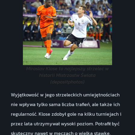
Miroslav Klose to najlepszy strzelec w
historii Mistrzostw Świata
(depositphotos)
Wyjątkowość w jego strzeleckich umiejętnościach
nie wpływa tylko sama liczba trafień, ale także ich
regularność. Klose zdobył gole na kilku turniejach i
przez lata utrzymywał wysoki poziom. Potrafił być
skuteczny nawet w meczach o wielką stawkę.