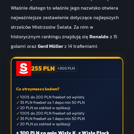
Właśnie dlatego to właśnie jego nazwisko otwiera
najważniejsze zestawienie dotyczące najlepszych
strzelców Mistrzostw Świata. Za nim w
historycznym rankingu znajdują się
Ronaldo
z 15
golami oraz
Gerd Müller
z 14 trafieniami.
255 PLN
+300 PLN
Co otrzymasz z kodem?
✓
100% do 200 PLN freebet od wpłaty
✓
35 PLN freebet za 1 depo min 50 PLN
✓
20 PLN za zakład w aplikacji
✓
100% do 200 PLN freebet od wpłaty
✓
35 PLN freebet za 1 depo min 50 PLN
✓
20 PLN za zakład w aplikacji
+ 300 PLN za gola Wisły K. z Wisłą Płock