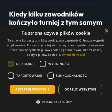
Kiedy kilku zawodników
kończyło turniej z tym samym
wynikiem?
×
Ta strona używa plików cookie
Ta strona korzysta z plików cookie, aby zapewnić Ci lepszą wygodę
W całej historii Mistrzostw Świata zdarzały się
użytkowania. Korzystając z tej strony, wyrażasz zgodę na używanie
przypadku, w których więcej niż jeden zawodnik
przez nas wszystkich plików cookie zgodnie z warunkami naszej
polityki plików cookie.
Dowiedz się więcej
kończył turniej z identycznym dorobkiem
NIEZBĘDNE
WYDAJNOŚĆ
bramkowym. Najbardziej wyjątkowa sytuacja miała
miejsce w
1962 roku
, gdy aż
sześciu piłkarzy
TARGETOWANIE
FUNKCJONALNOŚĆ
zdobyło po
4 gole
i wspólnie zostali królami
AKCEPTUJ WSZYSTKIE
ODRZUĆ WSZYSTKIE
strzelców. Taki remis pojawił się również w
1994
roku
, kiedy po
6 bramek
strzelili
Oleg Salenko
i
POKAŻ SZCZEGÓŁY
Hristo Stoichkov.