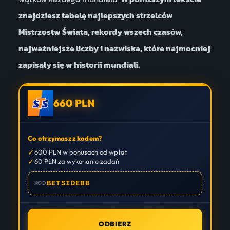
znajdziesz tabelę najlepszych strzelców
Mistrzostw Świata, rekordy wszech czasów,
najważniejsze liczby i nazwiska, które najmocniej
zapisały się w historii mundiali.
660 PLN
Co otrzymasz z kodem?
✓
600 PLN w bonusach od wpłat
✓
60 PLN za wykonanie zadań
BETSIDEBB
KOD
ODBIERZ