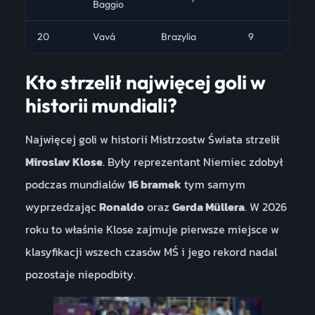
Baggio
20
Vavá
Brazylia
9
10
Kto strzelił najwięcej goli w
historii mundiali?
Najwięcej goli w historii Mistrzostw Świata strzelił
Miroslav Klose
. Były reprezentant Niemiec zdobył
podczas mundialów
16 bramek
tym samym
wyprzedzając
Ronaldo
oraz
Gerda Müllera
. W 2026
roku to właśnie Klose zajmuje pierwsze miejsce w
klasyfikacji wszech czasów MŚ i jego rekord nadal
pozostaje niepodbity.