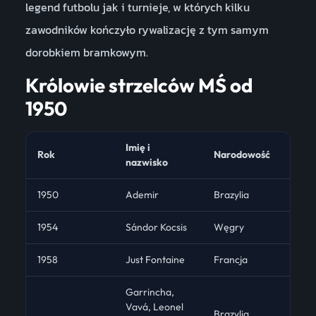
legend futbolu jak i turnieje, w których kilku
zawodników kończyło rywalizację z tym samym
dorobkiem bramkowym.
Królowie strzelców MŚ od
1950
Imię i
Rok
Narodowość
nazwisko
1950
Ademir
Brazylia
1954
Sándor Kocsis
Węgry
1958
Just Fontaine
Francja
Garrincha,
Vavá, Leonel
Brazylia,