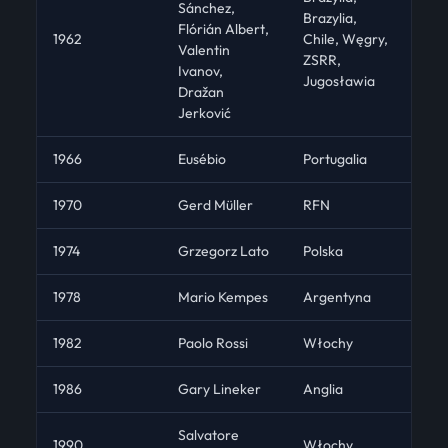
Sánchez,
Brazylia,
Flórián Albert,
1962
Chile, Węgry,
Valentin
ZSRR,
Ivanov,
Jugosławia
Dražan
Jerković
1966
Eusébio
Portugalia
1970
Gerd Müller
RFN
1974
Grzegorz Lato
Polska
1978
Mario Kempes
Argentyna
1982
Paolo Rossi
Włochy
1986
Gary Lineker
Anglia
Salvatore
1990
Włochy