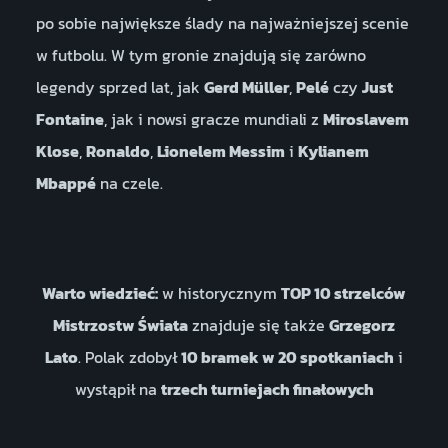
po sobie największe ślady na najważniejszej scenie
w futbolu. W tym gronie znajdują się zarówno
legendy sprzed lat, jak
Gerd Müller
,
Pelé
czy
Just
Fontaine
, jak i nowsi gracze mundiali z
Miroslavem
Klose
,
Ronaldo
,
Lionelem Messim
i
Kylianem
Mbappé
na czele.
Warto wiedzieć:
w historycznym
TOP 10 strzelców
Mistrzostw Świata
znajduje się także
Grzegorz
Lato
. Polak zdobył
10 bramek w 20 spotkaniach
i
wystąpił na
trzech turniejach finałowych