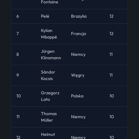
Fontaine
6
Pelé
Brazylia
12
14
Kylian
7
Francja
12
14
Mbappé
Jürgen
8
Niemcy
11
17
Klinsmann
Sándor
9
Węgry
11
5
Kocsis
Grzegorz
10
Polska
10
20
Lato
Thomas
11
Niemcy
10
19
Müller
Helmut
12
Niemcy
10
10