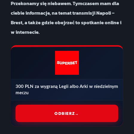
Przekonamy się niebawem. Tymczasem mam dla
ciebie informacje, na temat transmisji Napoli –
Brest, a także gdzie obejrzeć to spotkanie online i
w internecie.
300 PLN za wygraną Legii albo Arki w niedzielnym
meczu
ODBIERZ
→