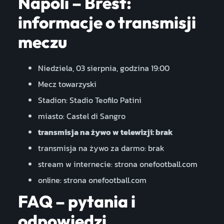
Napoli – Brest:
informacje o transmisji
meczu
Niedziela, 03 sierpnia, godzina 19:00
Mecz towarzyski
Stadion: Stadio Teofilo Patini
miasto: Castel di Sangro
transmisja na żywo w telewizji: brak
transmisja na żywo za darmo: brak
stream w internecie: strona onefootball.com
online: strona onefootball.com
FAQ – pytania i
odpowiedzi