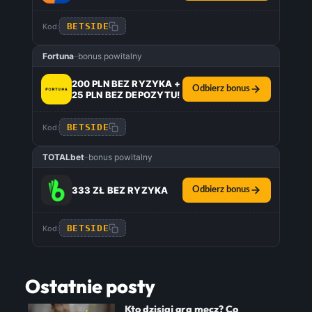
BETSIDE
Kod:
Fortuna
–
bonus powitalny
200 PLN BEZ RYZYKA +
Odbierz bonus
25 PLN BEZ DEPOZYTU!
BETSIDE
Kod:
TOTALbet
–
bonus powitalny
333 ZŁ BEZ RYZYKA
Odbierz bonus
BETSIDE
Kod:
Ostatnie posty
Kto dzisiaj gra mecz? Co