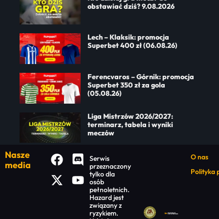
obstawiać dziś? 9.08.2026
Lech – Klaksik: promocja
Superbet 400 zł (06.08.26)
Ferencvaros – Górnik: promocja
Superbet 350 zł za gola
(05.08.26)
Liga Mistrzów 2026/2027:
terminarz, tabela i wyniki
meczów
Nasze
O nas
Serwis
media
przeznaczony
Polityka
tylko dla
osób
pełnoletnich.
Hazard jest
związany z
ryzykiem.