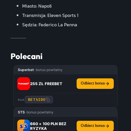
Miasto: Napoli
Transmisja: Eleven Sports 1
Sędzia: Federico La Penna
Polecani
Superbet
–
bonus powitalny
255 ZŁ FREEBET
Odbierz bonus
BETSIDE
Kod:
STS
–
bonus powitalny
660 + 100 PLN BEZ
Odbierz bonus
RYZYKA