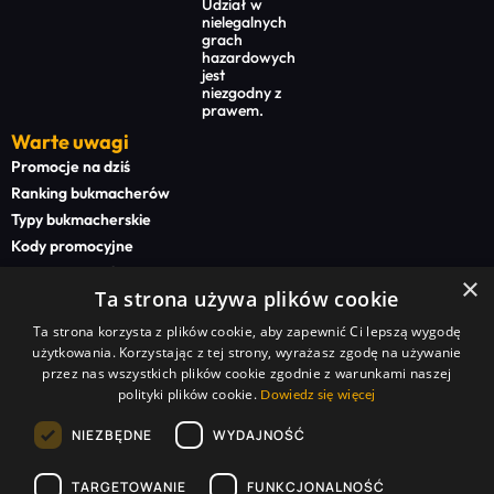
Udział w
nielegalnych
grach
hazardowych
jest
niezgodny z
prawem.
Warte uwagi
Promocje na dziś
Ranking bukmacherów
Typy bukmacherskie
Kody promocyjne
Bonusy powitalne
×
Ta strona używa plików cookie
Newsy bukmacherskie
Ta strona korzysta z plików cookie, aby zapewnić Ci lepszą wygodę
Na start
użytkowania. Korzystając z tej strony, wyrażasz zgodę na używanie
Superbet kod promocyjny
przez nas wszystkich plików cookie zgodnie z warunkami naszej
polityki plików cookie.
STS kod promocyjny
Dowiedz się więcej
BETFAN kod promocyjny
NIEZBĘDNE
WYDAJNOŚĆ
TOTALbet kod promocyjny
TARGETOWANIE
FUNKCJONALNOŚĆ