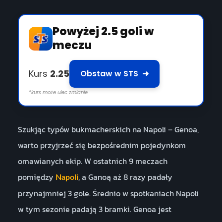
Powyżej 2.5 goli w
meczu
Kurs
2.25
Obstaw w STS
➜
*kurs może ulec zmianie
Szukjąc typów bukmacherskich na Napoli – Genoa,
warto przyjrzeć się bezpośrednim pojedynkom
omawianych ekip. W ostatnich 9 meczach
pomiędzy
, a Ganoą aż 8 razy padały
Napoli
przynajmniej 3 gole. Średnio w spotkaniach Napoli
w tym sezonie padają 3 bramki. Genoa jest