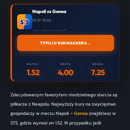
Napoli vs Genoa
05.10 · 18:00
*kursy mogą ulec zmianie. 18+.
TYPUJ U BUKMACHERA
→
NAPOLI
REMIS
GENOA
1.52
4.00
7.25
Zdecydowanym faworytem niedzielnego starcia są
piłkarze z Neapolu. Najwyższy kurs na zwycięstwo
gospodarzy w meczu Napoli –
znajdziesz w
Genoa
STS, gdzie wynosi on 1.52. W przypadku jeśli