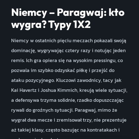
Niemcy – Paragwaj: kto
wygra? Typy 1X2
Niemcy w ostatnich pięciu meczach pokazali swoją
dominację, wygrywając cztery razy i notując jeden
remis. Ich gra opiera się na wysokim pressingu, co
pozwala im szybko odzyskać piłkę i przejść do
ataku pozycyjnego. Kluczowi zawodnicy, tacy jak
Kai Havertz i Joshua Kimmich, kreują wiele sytuacji,
a defensywa trzyma solidnie, rzadko dopuszczając
rywali do groźnych sytuacji. Paragwaj, mimo że
wygrał dwa mecze i zremisował trzy, nie prezentuje
aż takiej klasy, często bazując na kontratakach i