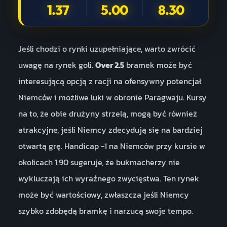
1.37
5.00
8.30
Jeśli chodzi o rynki uzupełniające, warto zwrócić
uwagę na rynek goli.
Over 2.5
bramek może być
interesującą opcją z racji na ofensywny potencjał
Niemców i możliwe luki w obronie Paragwaju. Kursy
na to, że obie drużyny strzelą, mogą być również
atrakcyjne, jeśli Niemcy zdecydują się na bardziej
otwartą grę. Handicap -1 na Niemców przy kursie w
okolicach 1.90 sugeruje, że bukmacherzy nie
wykluczają ich wyraźnego zwycięstwa. Ten rynek
może być wartościowy, zwłaszcza jeśli Niemcy
szybko zdobędą bramkę i narzucą swoje tempo.