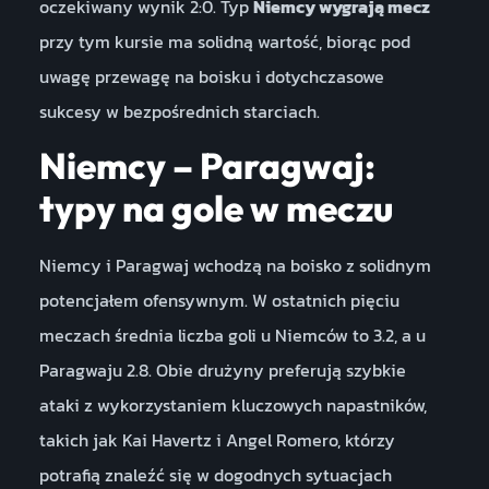
oczekiwany wynik 2:0. Typ
Niemcy wygrają mecz
przy tym kursie ma solidną wartość, biorąc pod
uwagę przewagę na boisku i dotychczasowe
sukcesy w bezpośrednich starciach.
Niemcy – Paragwaj:
typy na gole w meczu
Niemcy i Paragwaj wchodzą na boisko z solidnym
potencjałem ofensywnym. W ostatnich pięciu
meczach średnia liczba goli u Niemców to 3.2, a u
Paragwaju 2.8. Obie drużyny preferują szybkie
ataki z wykorzystaniem kluczowych napastników,
takich jak Kai Havertz i Angel Romero, którzy
potrafią znaleźć się w dogodnych sytuacjach