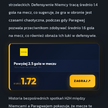
strzeleckich. Defensywnie Niemcy tracą średnio 1.4
gola na mecz, co sugeruje, że gra w obronie jest
czasami chaotyczna, podczas gdy Paragwaj
pozwala przeciwnikom zdobywać średnio 1.6 gola
na mecz, co również obnaża ich luki w defensywie.
Powyżej 2.5 gola w meczu
*kurs może ulec zmianie. 18+.
1.72
↗
ZAGRAJ
KURS
Historia bezpośrednich spotkań H2H między
Niemcami a Paragwajem pokazuje, że mecze te