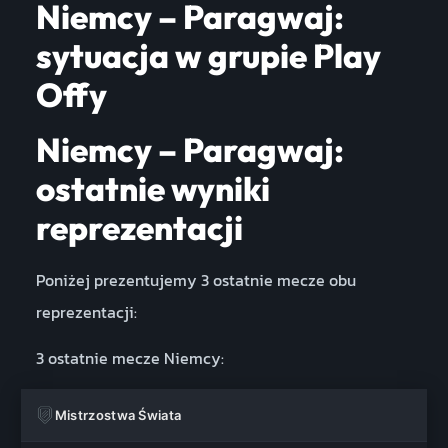
Niemcy – Paragwaj:
sytuacja w grupie Play
Offy
Niemcy – Paragwaj:
ostatnie wyniki
reprezentacji
Poniżej prezentujemy 3 ostatnie mecze obu
reprezentacji:
3 ostatnie mecze Niemcy:
Mistrzostwa Świata