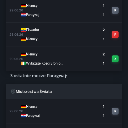
1
Niemcy
29.06.26
R
1
Paragwaj
2
Ekwador
25.06.26
P
1
Niemcy
2
Niemcy
20.06.26
Z
1
Wybrzeże Kości Słoniowej
3 ostatnie mecze Paragwaj:
Mistrzostwa Świata
1
Niemcy
29.06.26
R
1
Paragwaj