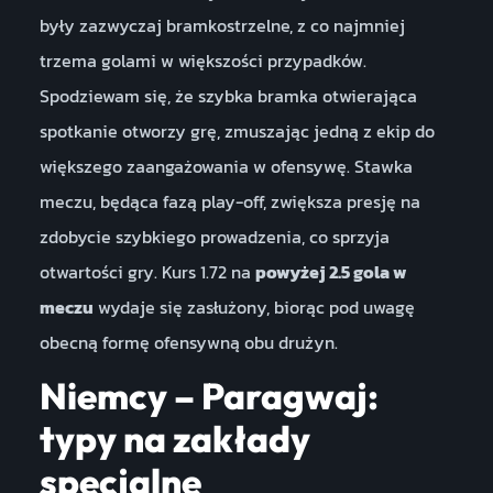
były zazwyczaj bramkostrzelne, z co najmniej
trzema golami w większości przypadków.
Spodziewam się, że szybka bramka otwierająca
spotkanie otworzy grę, zmuszając jedną z ekip do
większego zaangażowania w ofensywę. Stawka
meczu, będąca fazą play-off, zwiększa presję na
zdobycie szybkiego prowadzenia, co sprzyja
otwartości gry. Kurs 1.72 na
powyżej 2.5 gola w
meczu
wydaje się zasłużony, biorąc pod uwagę
obecną formę ofensywną obu drużyn.
Niemcy – Paragwaj:
typy na zakłady
specjalne