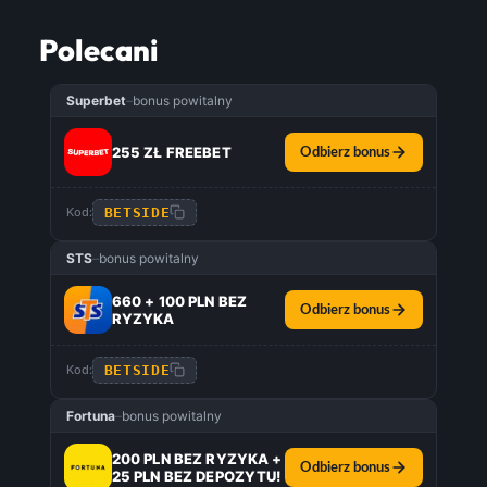
Polecani
Superbet
–
bonus powitalny
255 ZŁ FREEBET
Odbierz bonus
BETSIDE
Kod:
STS
–
bonus powitalny
660 + 100 PLN BEZ
Odbierz bonus
RYZYKA
BETSIDE
Kod:
Fortuna
–
bonus powitalny
200 PLN BEZ RYZYKA +
Odbierz bonus
25 PLN BEZ DEPOZYTU!