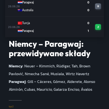
0
Paragwaj
26.06.26
R
0
Australia
0
Turcja
20.06.26
Z
1
Paragwaj
Niemcy – Paragwaj:
przewidywane składy
Niemcy
: Neuer – Kimmich, Rüdiger, Tah, Brown
Pavlović, Nmecha Sané, Musiala, Wirtz Havertz
Paragwaj
: Gill – Cáceres, Gómez, Alderete, Alonso
Almirón, Cubas, Mauricio, Galarza Enciso, Ávalos
typ2