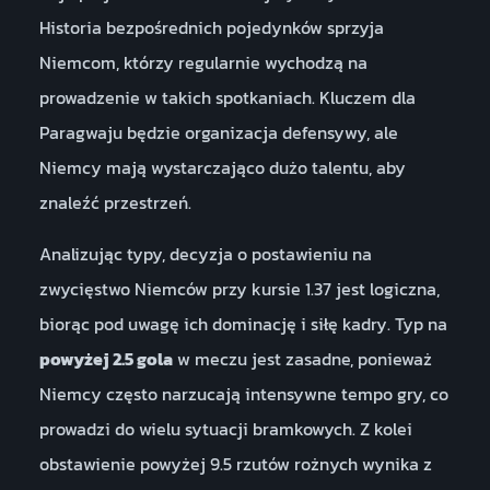
Historia bezpośrednich pojedynków sprzyja
Niemcom, którzy regularnie wychodzą na
prowadzenie w takich spotkaniach. Kluczem dla
Paragwaju będzie organizacja defensywy, ale
Niemcy mają wystarczająco dużo talentu, aby
znaleźć przestrzeń.
Analizując typy, decyzja o postawieniu na
zwycięstwo Niemców przy kursie 1.37 jest logiczna,
biorąc pod uwagę ich dominację i siłę kadry. Typ na
powyżej 2.5 gola
w meczu jest zasadne, ponieważ
Niemcy często narzucają intensywne tempo gry, co
prowadzi do wielu sytuacji bramkowych. Z kolei
obstawienie powyżej 9.5 rzutów rożnych wynika z