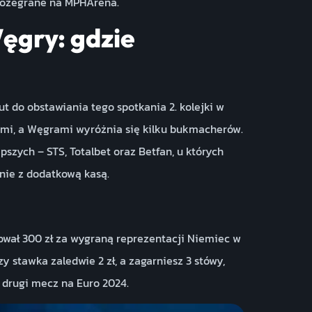
rozegrane na MPHArena.
ęgry: gdzie
t do obstawiania tego spotkania 2. kolejki w
i, a Węgrami wyróżnia się kilku bukmacherów.
szych – STS, Totalbet oraz Betfan, u których
nie z dodatkową kasą.
ał 300 zł za wygraną reprezentacji Niemiec w
 stawka zaledwie 2 zł, a zagarniesz 3 stówy,
 drugi mecz na Euro 2024.