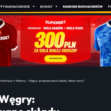
YPY BUKMACHERSKIE
BONUSY
RANKING BUKMACHERÓW
P
»
Niemcy – Węgry: przewidywane składy, kiedy mecz?
nformacje
 Węgry: