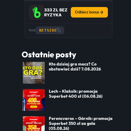
333 ZŁ BEZ
Odbierz bonus
RYZYKA
BETSIDE
Kod:
Ostatnie posty
Kto dzisiaj gra mecz? Co
obstawiać dziś? 7.08.2026
Lech – Klaksik: promocja
Superbet 400 zł (06.08.26)
Ferencvaros – Górnik: promocja
Superbet 350 zł za gola
(05.08.26)