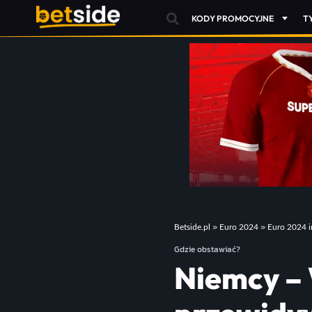
KODY PROMOCYJNE
T
»
»
Betside.pl
Euro 2024
Euro 2024 i
Gdzie obstawiać?
Niemcy –