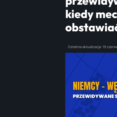
przewidy
kiedy mec
obstawia
Ostatnia aktualizacja:
19 czerw