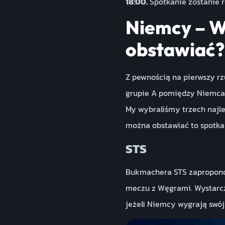
18:00.
Spotkanie zostanie 
Niemcy – W
obstawiać?
Z pewnością na pierwszy rzu
grupie A pomiędzy Niemcam
My wybraliśmy trzech najlep
można obstawiać to spotka
STS
Bukmachera STS zaproponow
meczu z Węgrami. Wystarczy
jeżeli Niemcy wygrają swój