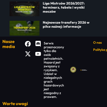
Liga Mistrzów 2026/2027:
terminarz, tabela i wyniki
meczów
Najnowsze transfery 2026 w
piłce nożnej: informacje
Nasze
O nas
Serwis
media
przeznaczony
Polityka
tylko dla
osób
pełnoletnich.
Hazard jest
związany z
ryzykiem.
Udział w
nielegalnych
grach
hazardowych
jest
niezgodny z
prawem.
Warte uwagi