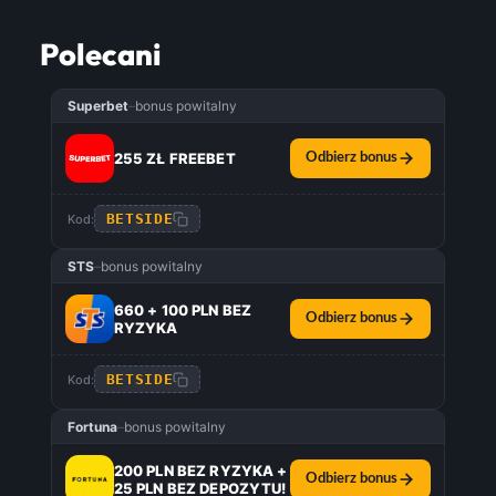
Polecani
Superbet
–
bonus powitalny
255 ZŁ FREEBET
Odbierz bonus
BETSIDE
Kod:
STS
–
bonus powitalny
660 + 100 PLN BEZ
Odbierz bonus
RYZYKA
BETSIDE
Kod:
Fortuna
–
bonus powitalny
200 PLN BEZ RYZYKA +
Odbierz bonus
25 PLN BEZ DEPOZYTU!