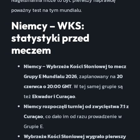
Nagelsmanna może to być pierwszy naprawdę
poważny test na tym mundialu.
Niemcy – WKS:
statystyki przed
meczem
Niemcy – Wybrzeże Kości Słoniowej to mecz
Grupy E Mundialu 2026
, zaplanowany na
20
czerwca o 20:00 GMT
. W tej samej grupie są
też
Ekwador i Curaçao
.
Niemcy rozpoczęli turniej od zwycięstwa 7:1 z
Curaçao
, co dało im od razu prowadzenie w
Grupie E.
Wybrzeże Kości Słoniowej wygrało pierwszy