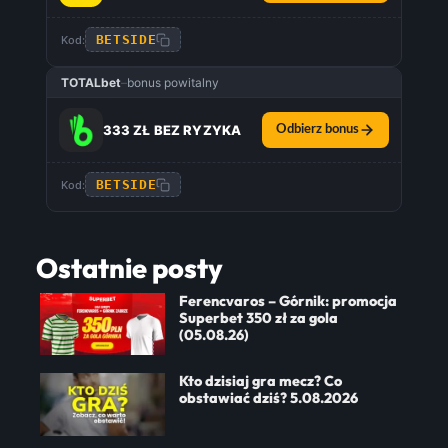
BETSIDE
Kod:
TOTALbet
–
bonus powitalny
333 ZŁ BEZ RYZYKA
Odbierz bonus
BETSIDE
Kod:
Ostatnie posty
Ferencvaros – Górnik: promocja
Superbet 350 zł za gola
(05.08.26)
Kto dzisiaj gra mecz? Co
obstawiać dziś? 5.08.2026