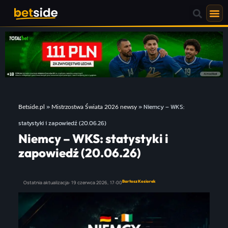
»
»
Niemcy – WKS:
Betside.pl
Mistrzostwa Świata 2026 newsy
statystyki i zapowiedź (20.06.26)
Niemcy – WKS: statystyki i
zapowiedź (20.06.26)
Bartosz Kosiorek
Ostatnia aktualizacja:
19 czerwca 2026,
17:00