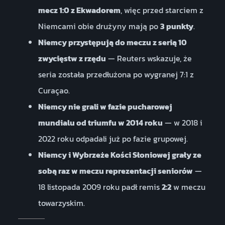
mecz 1:0 z Ekwadorem
, więc przed starciem z
Niemcami obie drużyny mają po
3 punkty
.
Niemcy przystępują do meczu z serią 10
zwycięstw z rzędu
— Reuters wskazuje, że
seria została przedłużona po wygranej 7:1 z
Curaçao.
Niemcy nie grali w fazie pucharowej
mundialu od triumfu w 2014 roku
— w 2018 i
2022 roku odpadali już po fazie grupowej.
Niemcy i Wybrzeże Kości Słoniowej grały ze
sobą raz w meczu reprezentacji seniorów
—
18 listopada 2009 roku padł remis
2:2
w meczu
towarzyskim.