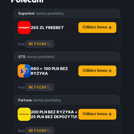
Superbet
–
bonus powitalny
255 ZŁ FREEBET
Odbierz bonus
BETSIDE
Kod:
STS
–
bonus powitalny
660 + 100 PLN BEZ
Odbierz bonus
RYZYKA
BETSIDE
Kod:
Fortuna
–
bonus powitalny
200 PLN BEZ RYZYKA +
Odbierz bonus
25 PLN BEZ DEPOZYTU!
BETSIDE
Kod: