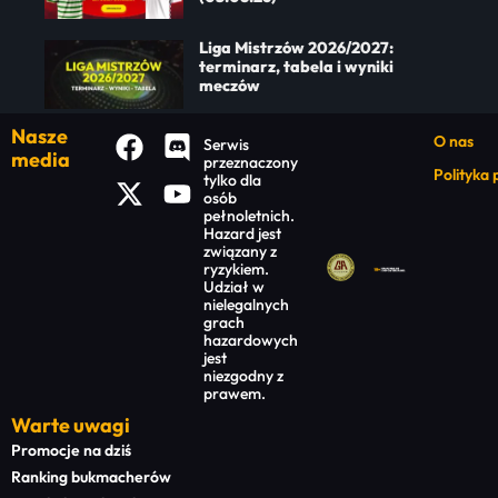
Liga Mistrzów 2026/2027:
terminarz, tabela i wyniki
meczów
Nasze
O nas
Serwis
media
przeznaczony
Polityka
tylko dla
osób
pełnoletnich.
Hazard jest
związany z
ryzykiem.
Udział w
nielegalnych
grach
hazardowych
jest
niezgodny z
prawem.
Warte uwagi
Promocje na dziś
Ranking bukmacherów