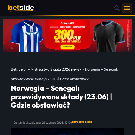
»
»
Norwegia – Senegal:
Betside.pl
Mistrzostwa Świata 2026 newsy
przewidywane składy (23.06) | Gdzie obstawiać?
Norwegia – Senegal:
przewidywane składy (23.06) |
Gdzie obstawiać?
Bartosz Kosiorek
Ostatnia aktualizacja:
21 czerwca 2026,
17:00