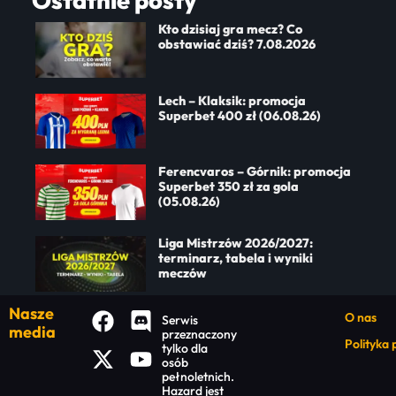
Ostatnie posty
Kto dzisiaj gra mecz? Co
obstawiać dziś? 7.08.2026
Lech – Klaksik: promocja
Superbet 400 zł (06.08.26)
Ferencvaros – Górnik: promocja
Superbet 350 zł za gola
(05.08.26)
Liga Mistrzów 2026/2027:
terminarz, tabela i wyniki
meczów
Nasze
O nas
Serwis
media
przeznaczony
Polityka
tylko dla
osób
pełnoletnich.
Hazard jest