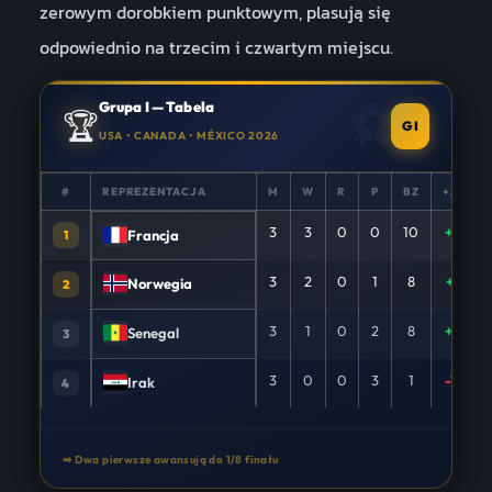
zerowym dorobkiem punktowym, plasują się
odpowiednio na trzecim i czwartym miejscu.
Grupa I — Tabela
🏆
GI
USA • CANADA • MÉXICO 2026
#
REPREZENTACJA
M
W
R
P
BZ
+/−
3
3
0
0
10
+8
Francja
1
3
2
0
1
8
+1
Norwegia
2
3
1
0
2
8
+2
Senegal
3
3
0
0
3
1
-11
Irak
4
➡ Dwa pierwsze awansują do 1/8 finału