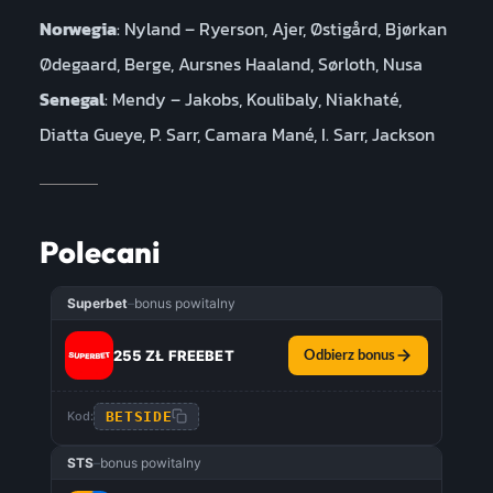
Norwegia
: Nyland – Ryerson, Ajer, Østigård, Bjørkan
Ødegaard, Berge, Aursnes Haaland, Sørloth, Nusa
Senegal
: Mendy – Jakobs, Koulibaly, Niakhaté,
Diatta Gueye, P. Sarr, Camara Mané, I. Sarr, Jackson
Polecani
Superbet
–
bonus powitalny
255 ZŁ FREEBET
Odbierz bonus
BETSIDE
Kod:
STS
–
bonus powitalny