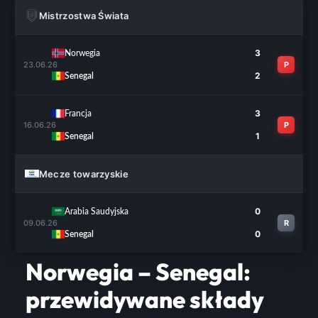
Mistrzostwa Świata
3
Norwegia
23.06.26
P
2
Senegal
3
Francja
16.06.26
P
1
Senegal
Mecze towarzyskie
0
Arabia Saudyjska
09.06.26
R
0
Senegal
Norwegia – Senegal:
przewidywane składy