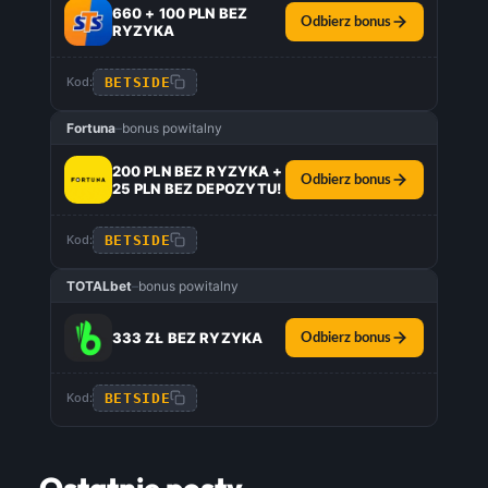
660 + 100 PLN BEZ
Odbierz bonus
RYZYKA
BETSIDE
Kod:
Fortuna
–
bonus powitalny
200 PLN BEZ RYZYKA +
Odbierz bonus
25 PLN BEZ DEPOZYTU!
BETSIDE
Kod:
TOTALbet
–
bonus powitalny
333 ZŁ BEZ RYZYKA
Odbierz bonus
BETSIDE
Kod: