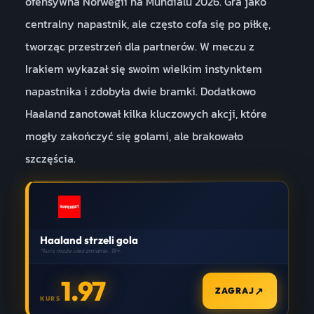
ofensywna Norwegii na Mundialu 2026. Gra jako
centralny napastnik, ale często cofa się po piłkę,
tworząc przestrzeń dla partnerów. W meczu z
Irakiem wykazał się swoim wielkim instynktem
napastnika i zdobyła dwie bramki. Dodatkowo
Haaland zanotował kilka kluczowych akcji, które
mogły zakończyć się golami, ale brakowało
szczęścia.
Haaland strzeli gola
*kurs może ulec zmianie. 18+.
1.97
↗
ZAGRAJ
KURS