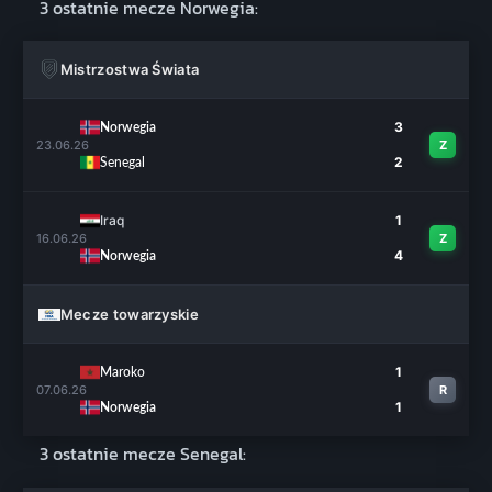
3 ostatnie mecze Norwegia:
Mistrzostwa Świata
3
Norwegia
23.06.26
Z
2
Senegal
Iraq
1
16.06.26
Z
4
Norwegia
Mecze towarzyskie
1
Maroko
07.06.26
R
1
Norwegia
3 ostatnie mecze Senegal: