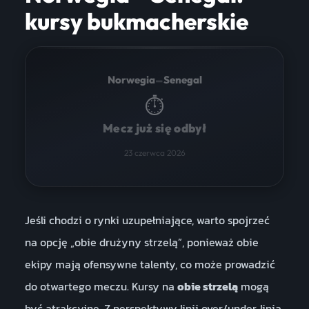
kursy bukmacherskie
–
Norwegia
Senegal
⏱
Mecz już się odbył
23 czerwca 2026
Jeśli chodzi o rynki uzupełniające, warto spojrzeć
na opcję „obie drużyny strzelą”, ponieważ obie
ekipy mają ofensywne talenty, co może prowadzić
do otwartego meczu. Kursy na
obie strzelą
mogą
być atrakcyjne. Z perspektywy linii over/under, linia