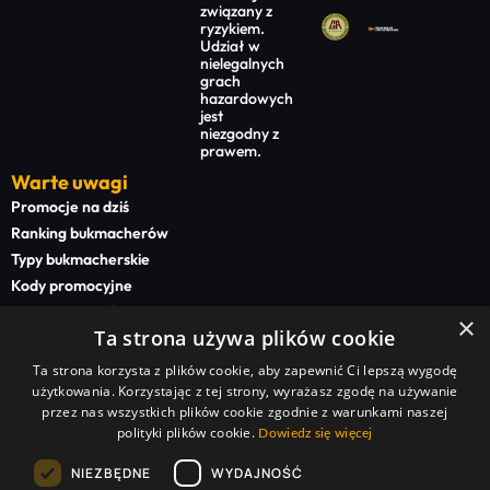
związany z
ryzykiem.
Udział w
nielegalnych
grach
hazardowych
jest
niezgodny z
prawem.
Warte uwagi
Promocje na dziś
Ranking bukmacherów
Typy bukmacherskie
Kody promocyjne
Bonusy powitalne
×
Ta strona używa plików cookie
Newsy bukmacherskie
Ta strona korzysta z plików cookie, aby zapewnić Ci lepszą wygodę
Na start
użytkowania. Korzystając z tej strony, wyrażasz zgodę na używanie
Superbet kod promocyjny
przez nas wszystkich plików cookie zgodnie z warunkami naszej
polityki plików cookie.
STS kod promocyjny
Dowiedz się więcej
BETFAN kod promocyjny
NIEZBĘDNE
WYDAJNOŚĆ
TOTALbet kod promocyjny