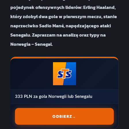
pojedynek ofensywnych liderów: Erling Haaland,
który zdobył dwa gole w pierwszym meczu, stanie
naprzeciwko Sadio Mané, napędzającego ataki
Senegalu. Zapraszam na analizę oraz typy na
Norwegia – Senegal.
333 PLN za gola Norwegii lub Senegalu
ODBIERZ
→