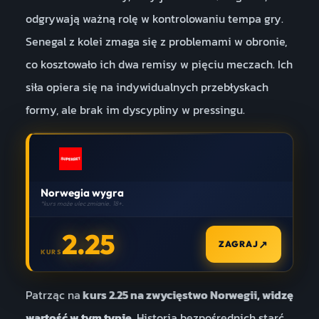
odgrywają ważną rolę w kontrolowaniu tempa gry.
Senegal z kolei zmaga się z problemami w obronie,
co kosztowało ich dwa remisy w pięciu meczach. Ich
siła opiera się na indywidualnych przebłyskach
formy, ale brak im dyscypliny w pressingu.
Norwegia wygra
*kurs może ulec zmianie. 18+.
2.25
↗
ZAGRAJ
KURS
Patrząc na
kurs 2.25 na zwycięstwo Norwegii, widzę
wartość w tym typie.
Historia bezpośrednich starć