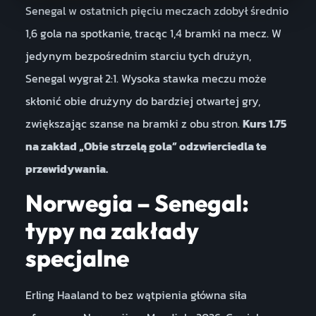
Senegal w ostatnich pięciu meczach zdobył średnio
1,6 gola na spotkanie, tracąc 1,4 bramki na mecz. W
jedynym bezpośrednim starciu tych drużyn,
Senegal wygrał 2:1. Wysoka stawka meczu może
skłonić obie drużyny do bardziej otwartej gry,
zwiększając szanse na bramki z obu stron.
Kurs 1.75
na zakład „Obie strzelą gola” odzwierciedla te
przewidywania.
Norwegia – Senegal:
typy na zakłady
specjalne
Erling Haaland to bez wątpienia główna siła