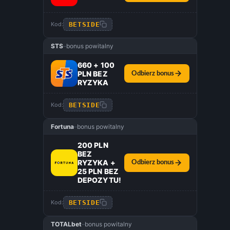
BETSIDE
Kod:
STS
–
bonus powitalny
660 + 100
PLN BEZ
Odbierz bonus
RYZYKA
BETSIDE
Kod:
Fortuna
–
bonus powitalny
200 PLN
BEZ
RYZYKA +
Odbierz bonus
25 PLN BEZ
DEPOZYTU!
BETSIDE
Kod:
TOTALbet
–
bonus powitalny