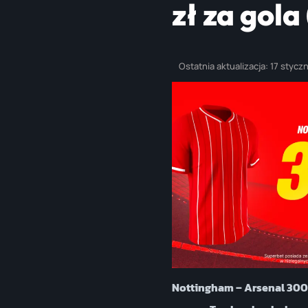
zł za gola 
Ostatnia aktualizacja:
17 stycz
Nottingham – Arsenal 300 