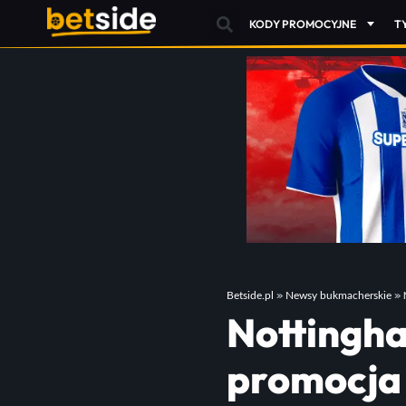
KODY PROMOCYJNE
T
»
»
Betside.pl
Newsy bukmacherskie
Nottingha
promocja