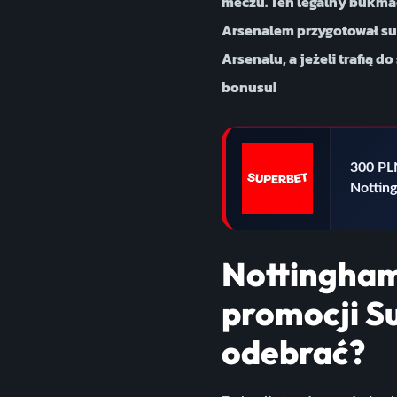
meczu. Ten legalny bukma
Arsenalem przygotował supe
Arsenalu, a jeżeli trafią d
bonusu!
300 PLN
Nottin
Nottingham
promocji Su
odebrać?