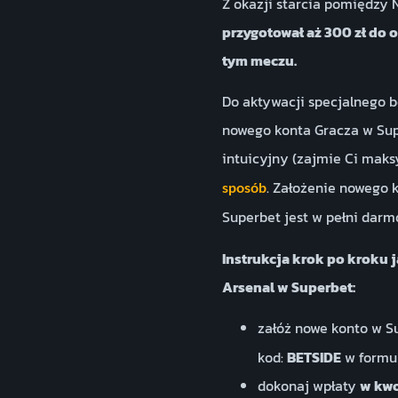
Z okazji starcia pomiędzy
przygotował aż 300 zł do 
tym meczu.
Do aktywacji specjalnego b
nowego konta Gracza w Supe
intuicyjny (zajmie Ci maks
. Założenie nowego
sposób
Superbet jest w pełni darm
Instrukcja krok po kroku 
Arsenal w Superbet:
załóż nowe konto w S
kod:
BETSIDE
w formul
dokonaj wpłaty
w kwo