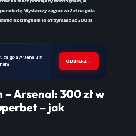
cher na mecz pomiędzy Nottingham, a
r ofertę. Wystarczy zagrać za 2 zł na gola
o siatki Nottingham to otrzymasz aż 300 zł
 za gola Arsenalu z
ODBIERZ
→
gham
 – Arsenal: 300 zł w
perbet – jak