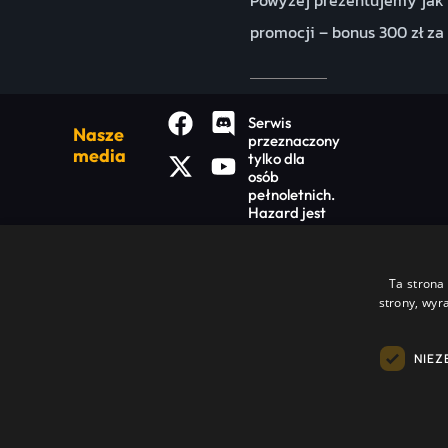
Powyżej prezentujemy jak 
promocji – bonus 300 zł za 
Serwis
Nasze
przeznaczony
media
tylko dla
osób
pełnoletnich.
Hazard jest
związany z
ryzykiem.
Udział w
nielegalnych
Ta strona
grach
strony, wyr
hazardowych
jest
niezgodny z
NIEZ
prawem.
Superbet Zakłady Bukmacherskie Sp. z o.o. | STS Zakłady Bukmacher
Sp. z o.o. | forBET Zakłady Bukmacherskie Sp. z o.o. | FORTUNA 