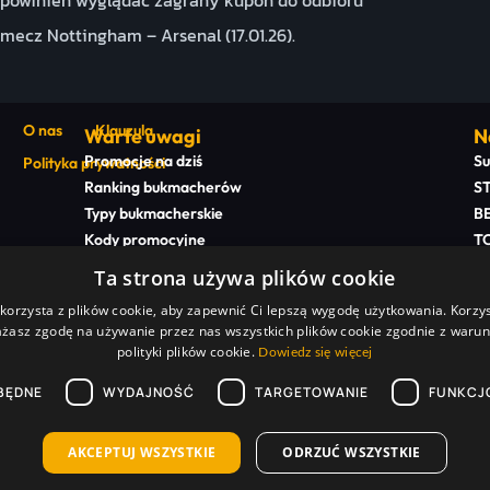
powinien wyglądać zagrany kupon do odbioru
mecz Nottingham – Arsenal (17.01.26).
O nas
Klauzula
Warte uwagi
N
Promocje na dziś
Su
Polityka prywatności
Ranking bukmacherów
ST
Typy bukmacherskie
BE
Kody promocyjne
TO
Bonusy powitalne
Ta strona używa plików cookie
Newsy bukmacherskie
 korzysta z plików cookie, aby zapewnić Ci lepszą wygodę użytkowania. Korzyst
ażasz zgodę na używanie przez nas wszystkich plików cookie zgodnie z waru
polityki plików cookie.
Dowiedz się więcej
BĘDNE
WYDAJNOŚĆ
TARGETOWANIE
FUNKCJ
Sponsorzy serwisu:
AKCEPTUJ WSZYSTKIE
ODRZUĆ WSZYSTKIE
skie Sp. z o.o. | TOTALbet Zakłady Bukmacherskie Sp. z o.o. | BETFAN Zakłady Bukm
online zakłady bukmacherskie Sp. z o.o. | LV BET Zakłady Bukmacherskie Sp. z o.o. | 