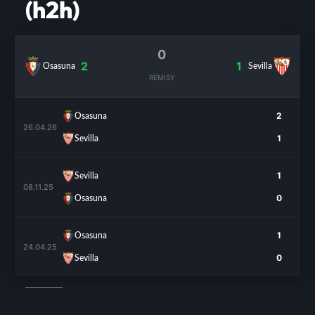
(h2h)
0
2
1
Osasuna
Sevilla
REMISY
2
Osasuna
26.04.26
1
Sevilla
1
Sevilla
08.11.25
0
Osasuna
1
Osasuna
24.04.25
0
Sevilla