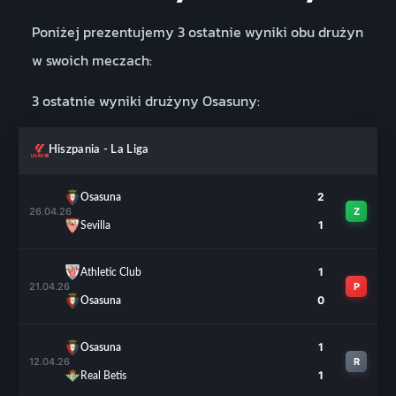
Poniżej prezentujemy 3 ostatnie wyniki obu drużyn
w swoich meczach:
3 ostatnie wyniki drużyny Osasuny:
Hiszpania - La Liga
2
Osasuna
26.04.26
Z
1
Sevilla
1
Athletic Club
21.04.26
P
0
Osasuna
1
Osasuna
12.04.26
R
1
Real Betis