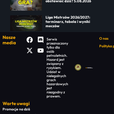
obstawiać dziś? 5.08.2026
Liga Mistrzów 2026/2027:
terminarz, tabela i wyniki
meczów
Nasze
O nas
Serwis
media
przeznaczony
Polityka
tylko dla
osób
pełnoletnich.
Hazard jest
związany z
ryzykiem.
Udział w
nielegalnych
grach
hazardowych
jest
niezgodny z
prawem.
Warte uwagi
Promocje na dziś