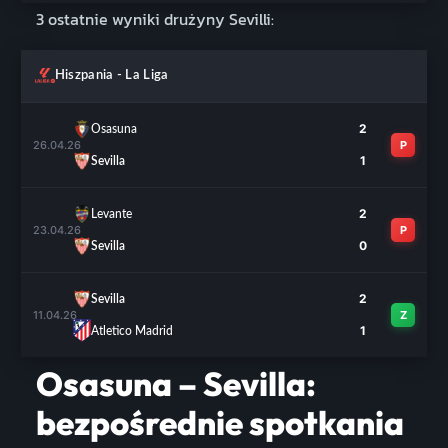
3 ostatnie wyniki drużyny Sevilli:
Hiszpania - La Liga
2
Osasuna
26.04.26
P
1
Sevilla
2
Levante
23.04.26
P
0
Sevilla
2
Sevilla
11.04.26
Z
1
Atletico Madrid
Osasuna – Sevilla:
bezpośrednie spotkania