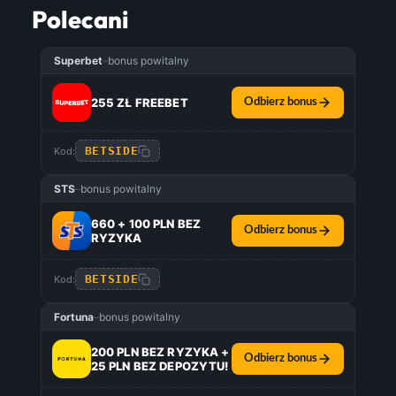
Polecani
Superbet
–
bonus powitalny
255 ZŁ FREEBET
Odbierz bonus
BETSIDE
Kod:
STS
–
bonus powitalny
660 + 100 PLN BEZ
Odbierz bonus
RYZYKA
BETSIDE
Kod:
Fortuna
–
bonus powitalny
200 PLN BEZ RYZYKA +
Odbierz bonus
25 PLN BEZ DEPOZYTU!