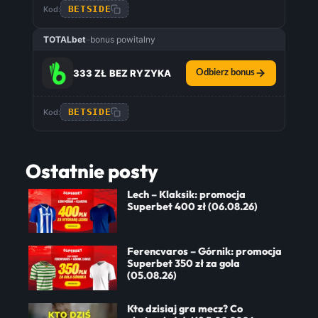
BETSIDE
Kod:
TOTALbet
–
bonus powitalny
333 ZŁ BEZ RYZYKA
Odbierz bonus
BETSIDE
Kod:
Ostatnie posty
Lech – Klaksik: promocja
Superbet 400 zł (06.08.26)
Ferencvaros – Górnik: promocja
Superbet 350 zł za gola
(05.08.26)
Kto dzisiaj gra mecz? Co