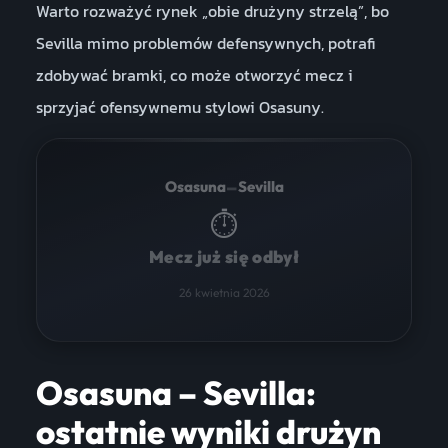
Warto rozważyć rynek „obie drużyny strzelą”, bo
Sevilla mimo problemów defensywnych, potrafi
zdobywać bramki, co może otworzyć mecz i
sprzyjać ofensywnemu stylowi Osasuny.
–
Osasuna
Sevilla
⏱
Mecz już się odbył
26 kwietnia 2026
Osasuna – Sevilla:
ostatnie wyniki drużyn