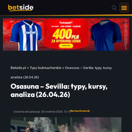
»
»
Osasuna – Sevilla: typy, kursy,
Betside.pl
Typy bukmacherskie
analiza (26.04.26)
Osasuna – Sevilla: typy, kursy,
analiza (26.04.26)
Bartosz Kosiorek
Ostatnia aktualizacja:
26 kwietnia 2026,
10:15