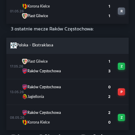
1
Korona Kielce
01.05.26
R
1
Piast Gliwice
3 ostatnie mecze Raków Częstochowa:
Polska - Ekstraklasa
1
Piast Gliwice
17.05.26
Z
3
Raków Częstochowa
0
Raków Częstochowa
13.05.26
P
2
Jagiellonia
2
Raków Częstochowa
08.05.26
Z
0
Korona Kielce