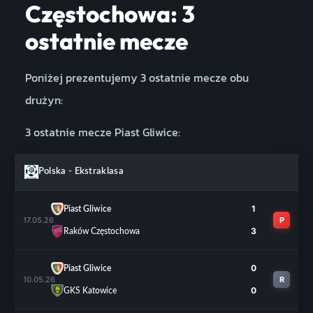
Częstochowa: 3
ostatnie mecze
Poniżej prezentujemy 3 ostatnie mecze obu
drużyn:
3 ostatnie mecze Piast Gliwice:
Polska - Ekstraklasa
1
Piast Gliwice
17.05.26
P
3
Raków Częstochowa
0
Piast Gliwice
10.05.26
R
0
GKS Katowice