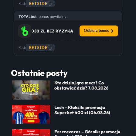
BETSIDE
Kod:
TOTALbet
–
bonus powitalny
333 ZŁ BEZ RYZYKA
Odbierz bonus
BETSIDE
Kod:
Ostatnie posty
Kto dzisiaj gra mecz? Co
obstawiać dziś? 7.08.2026
Lech – Klaksik: promocja
Superbet 400 zł (06.08.26)
Ferencvaros – Górnik: promocja