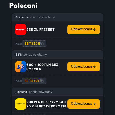
Polecani
Superbet
–
bonus powitalny
255 ZŁ FREEBET
Odbierz bonus
BETSIDE
Kod:
STS
–
bonus powitalny
660 + 100 PLN BEZ
Odbierz bonus
RYZYKA
BETSIDE
Kod:
Fortuna
–
bonus powitalny
200 PLN BEZ RYZYKA +
Odbierz bonus
25 PLN BEZ DEPOZYTU!