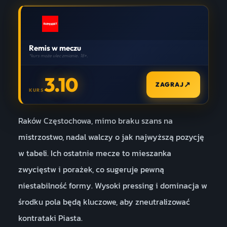
Remis w meczu
*kurs może ulec zmianie. 18+.
3.10
↗
ZAGRAJ
KURS
Raków Częstochowa, mimo braku szans na
mistrzostwo, nadal walczy o jak najwyższą pozycję
w tabeli. Ich ostatnie mecze to mieszanka
zwycięstw i porażek, co sugeruje pewną
niestabilność formy. Wysoki pressing i dominacja w
środku pola będą kluczowe, aby zneutralizować
kontrataki Piasta.