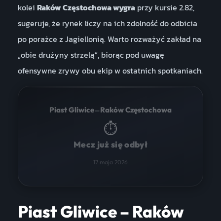
kolei
Raków Częstochowa wygra
przy kursie 2.82,
sugeruje, że rynek liczy na ich zdolność do odbicia
po porażce z Jagiellonią. Warto rozważyć zakład na
„obie drużyny strzelą”, biorąc pod uwagę
ofensywne zrywy obu ekip w ostatnich spotkaniach.
–
Piast Gliwice
Raków Częstochowa
⏱
Mecz już się odbył
17 maja 2026
Piast Gliwice – Raków