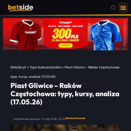
»
»
Piast Gliwice – Raków Częstochowa:
Betside.pl
Typy bukmacherskie
typy, kursy, analiza (17.05.26)
Piast Gliwice – Raków
Częstochowa: typy, kursy, analiza
(17.05.26)
Bartosz Kosiorek
Ostatnia aktualizacja:
17 maja 2026,
09:20