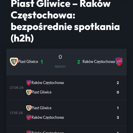
Piast Gliwice – Raków
Częstochowa:
bezpośrednie spotkania
(h2h)
0
1
2
Piast Gliwice
Raków Częstochowa
REMISY
2
Raków Częstochowa
27.06.26
0
Piast Gliwice
1
Piast Gliwice
17.05.26
3
Raków Częstochowa