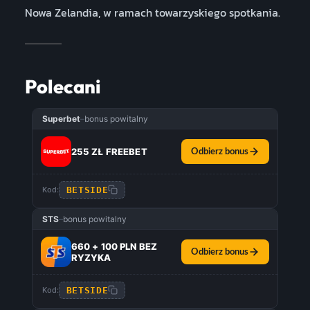
Nowa Zelandia, w ramach towarzyskiego spotkania.
Polecani
Superbet
–
bonus powitalny
255 ZŁ FREEBET
Odbierz bonus
BETSIDE
Kod:
STS
–
bonus powitalny
660 + 100 PLN BEZ
Odbierz bonus
RYZYKA
BETSIDE
Kod: