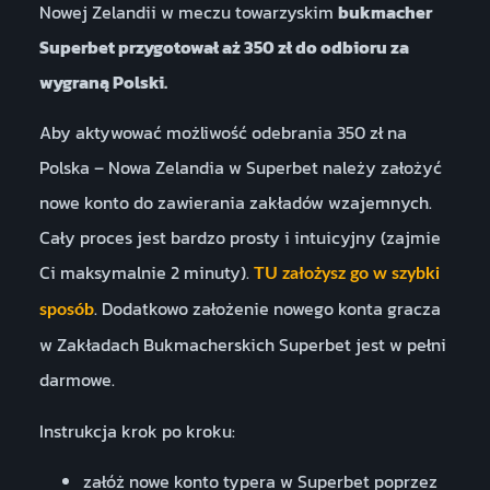
Nowej Zelandii w meczu towarzyskim
bukmacher
Superbet przygotował aż 350 zł do odbioru za
wygraną Polski.
Aby aktywować możliwość odebrania 350 zł na
Polska – Nowa Zelandia w Superbet należy założyć
nowe konto do zawierania zakładów wzajemnych.
Cały proces jest bardzo prosty i intuicyjny (zajmie
Ci maksymalnie 2 minuty).
TU założysz go w szybki
. Dodatkowo założenie nowego konta gracza
sposób
w Zakładach Bukmacherskich Superbet jest w pełni
darmowe.
Instrukcja krok po kroku:
załóż nowe konto typera w Superbet poprzez