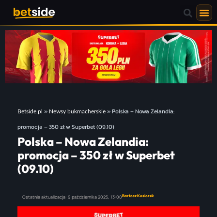
»
»
Polska – Nowa Zelandia:
Betside.pl
Newsy bukmacherskie
promocja – 350 zł w Superbet (09.10)
Polska – Nowa Zelandia:
promocja – 350 zł w Superbet
(09.10)
Bartosz Kosiorek
Ostatnia aktualizacja:
9 października 2025,
13:00