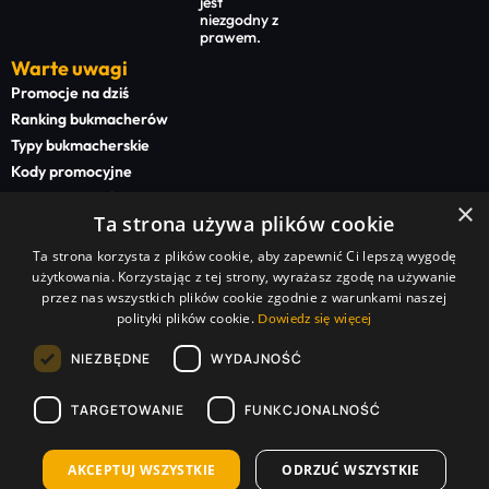
jest
niezgodny z
prawem.
Warte uwagi
Promocje na dziś
Ranking bukmacherów
Typy bukmacherskie
Kody promocyjne
Bonusy powitalne
×
Ta strona używa plików cookie
Newsy bukmacherskie
Ta strona korzysta z plików cookie, aby zapewnić Ci lepszą wygodę
Na start
użytkowania. Korzystając z tej strony, wyrażasz zgodę na używanie
Superbet kod promocyjny
przez nas wszystkich plików cookie zgodnie z warunkami naszej
polityki plików cookie.
STS kod promocyjny
Dowiedz się więcej
BETFAN kod promocyjny
NIEZBĘDNE
WYDAJNOŚĆ
TOTALbet kod promocyjny
TARGETOWANIE
FUNKCJONALNOŚĆ
Sponsorzy serwisu:
Superbet Zakłady Bukmacherskie Sp. z o.o. | STS Zakłady Bukmacherskie Sp. z o.o. |
TOTALbet Zakłady Bukmacherskie Sp. z o.o. | BETFAN Zakłady Bukmacherskie Polska Sp. z
o.o. | Betclic Zakłady Bukmacherskie Polska Sp. z o.o. | forBET Zakłady Bukmacherskie Sp. z
AKCEPTUJ WSZYSTKIE
ODRZUĆ WSZYSTKIE
o.o. | FORTUNA online zakłady bukmacherskie Sp. z o.o. | LV BET Zakłady Bukmacherskie Sp.
z o.o. | Silesia Entertainment Sp. z o.o. | Bukmacherska Sp. z o.o. | FUN PROJECT Sp. z o.o. |