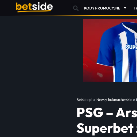
KODY PROMOCYJNE
T
»
»
Betside.pl
Newsy bukmacherskie
PSG – Ars
Superbet 