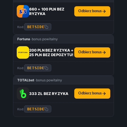
660 + 100 PLN BEZ
Odbierz bonus
RYZYKA
BETSIDE
Kod:
Fortuna
–
bonus powitalny
200 PLN BEZ RYZYKA +
Odbierz bonus
25 PLN BEZ DEPOZYTU!
BETSIDE
Kod:
TOTALbet
–
bonus powitalny
333 ZŁ BEZ RYZYKA
Odbierz bonus
BETSIDE
Kod: