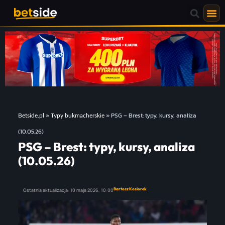
»
»
PSG – Brest: typy, kursy, analiza
Betside.pl
Typy bukmacherskie
(10.05.26)
PSG – Brest: typy, kursy, analiza
(10.05.26)
Bartosz Kosiorek
Ostatnia aktualizacja:
10 maja 2026,
10:00