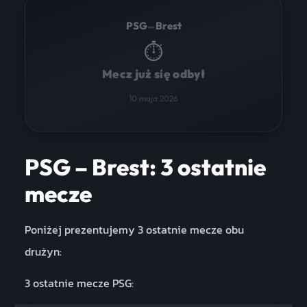
–
PSG
Brest
⏱
Mecz już się odbył
10 maja 2026
PSG – Brest: 3 ostatnie
mecze
Poniżej prezentujemy 3 ostatnie mecze obu
drużyn:
3 ostatnie mecze PSG: