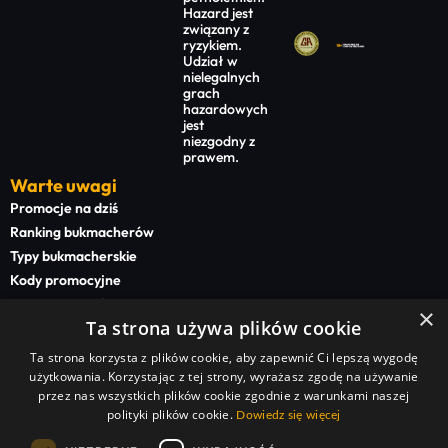
Hazard jest
związany z
ryzykiem.
Udział w
nielegalnych
grach
hazardowych
jest
niezgodny z
prawem.
Warte uwagi
Promocje na dziś
Ranking bukmacherów
Typy bukmacherskie
Kody promocyjne
Bonusy powitalne
×
Ta strona używa plików cookie
Newsy bukmacherskie
Ta strona korzysta z plików cookie, aby zapewnić Ci lepszą wygodę
Na start
użytkowania. Korzystając z tej strony, wyrażasz zgodę na używanie
Superbet kod promocyjny
przez nas wszystkich plików cookie zgodnie z warunkami naszej
polityki plików cookie.
STS kod promocyjny
Dowiedz się więcej
BETFAN kod promocyjny