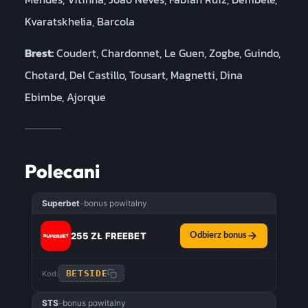
Kvaratskhelia, Barcola
Brest:
Coudert, Chardonnet, Le Guen, Zogbe, Guindo,
Chotard, Del Castillo, Tousart, Magnetti, Dina
Ebimbe, Ajorque
Polecani
Superbet
–
bonus powitalny
255 ZŁ FREEBET
Odbierz bonus
BETSIDE
Kod:
STS
–
bonus powitalny