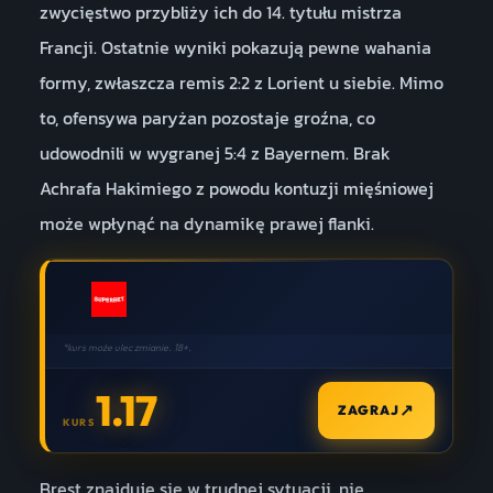
zwycięstwo przybliży ich do 14. tytułu mistrza
Francji. Ostatnie wyniki pokazują pewne wahania
formy, zwłaszcza remis 2:2 z Lorient u siebie. Mimo
to, ofensywa paryżan pozostaje groźna, co
udowodnili w wygranej 5:4 z Bayernem. Brak
Achrafa Hakimiego z powodu kontuzji mięśniowej
może wpłynąć na dynamikę prawej flanki.
*kurs może ulec zmianie. 18+.
1.17
↗
ZAGRAJ
KURS
Brest znajduje się w trudnej sytuacji, nie