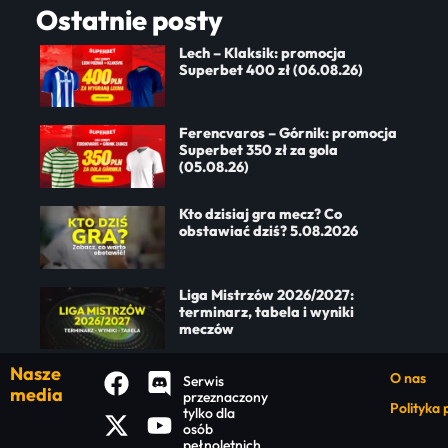
Ostatnie posty
Lech – Klaksik: promocja
Superbet 400 zł (06.08.26)
Ferencvaros – Górnik: promocja
Superbet 350 zł za gola
(05.08.26)
Kto dzisiaj gra mecz? Co
obstawiać dziś? 5.08.2026
Liga Mistrzów 2026/2027:
terminarz, tabela i wyniki
meczów
Nasze
O nas
Serwis
media
przeznaczony
Polityka
tylko dla
osób
pełnoletnich.