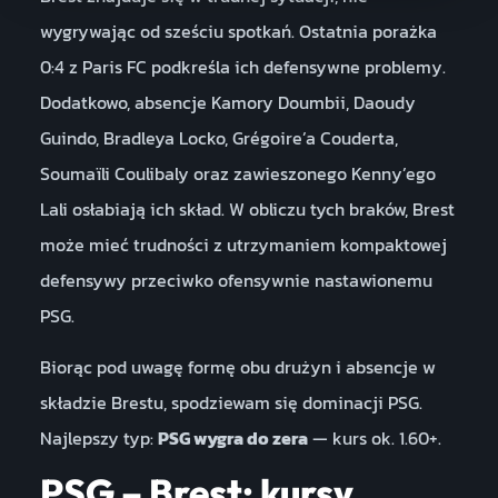
wygrywając od sześciu spotkań. Ostatnia porażka
0:4 z Paris FC podkreśla ich defensywne problemy.
Dodatkowo, absencje Kamory Doumbii, Daoudy
Guindo, Bradleya Locko, Grégoire’a Couderta,
Soumaïli Coulibaly oraz zawieszonego Kenny’ego
Lali osłabiają ich skład. W obliczu tych braków, Brest
może mieć trudności z utrzymaniem kompaktowej
defensywy przeciwko ofensywnie nastawionemu
PSG.
Biorąc pod uwagę formę obu drużyn i absencje w
składzie Brestu, spodziewam się dominacji PSG.
Najlepszy typ:
PSG wygra do zera
— kurs ok. 1.60+.
PSG – Brest: kursy