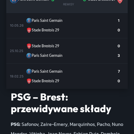
REMISY
1
Paris Saint Germain
10.05.26
0
Stade Brestois 29
0
Stade Brestois 29
25.10.25
3
Paris Saint Germain
7
Paris Saint Germain
19.02.25
0
Stade Brestois 29
PSG – Brest:
przewidywane składy
PSG:
Safonov, Zaire-Emery, Marquinhos, Pacho, Nuno
Mendes, Vitinha, Joao Neves, Fabian Ruiz, Dembele,