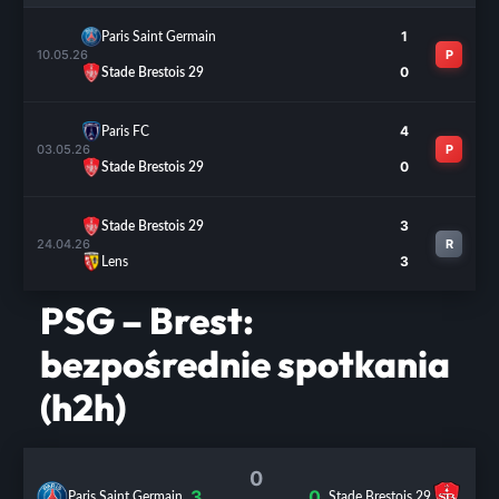
1
Paris Saint Germain
10.05.26
P
0
Stade Brestois 29
4
Paris FC
03.05.26
P
0
Stade Brestois 29
3
Stade Brestois 29
24.04.26
R
3
Lens
PSG – Brest:
bezpośrednie spotkania
(h2h)
0
3
0
Paris Saint Germain
Stade Brestois 29