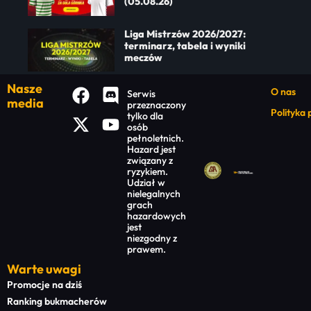
(05.08.26)
Liga Mistrzów 2026/2027:
terminarz, tabela i wyniki
meczów
Nasze
O nas
Serwis
media
przeznaczony
Polityka
tylko dla
osób
pełnoletnich.
Hazard jest
związany z
ryzykiem.
Udział w
nielegalnych
grach
hazardowych
jest
niezgodny z
prawem.
Warte uwagi
Promocje na dziś
Ranking bukmacherów