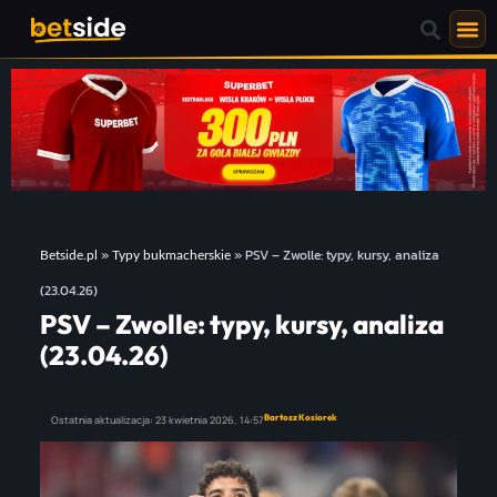
»
»
PSV – Zwolle: typy, kursy, analiza
Betside.pl
Typy bukmacherskie
(23.04.26)
PSV – Zwolle: typy, kursy, analiza
(23.04.26)
Bartosz Kosiorek
Ostatnia aktualizacja:
23 kwietnia 2026,
14:57