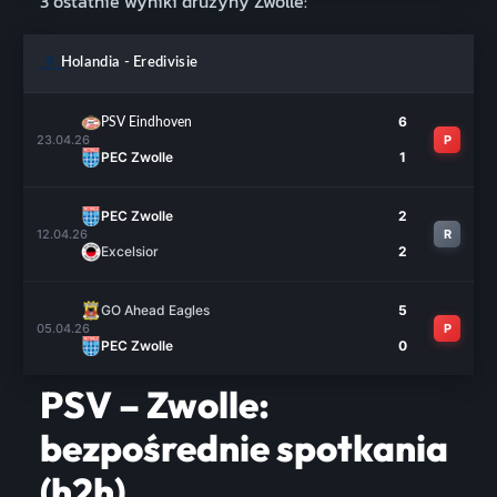
3 ostatnie wyniki drużyny Zwolle:
Holandia - Eredivisie
6
PSV Eindhoven
23.04.26
P
PEC Zwolle
1
PEC Zwolle
2
12.04.26
R
Excelsior
2
GO Ahead Eagles
5
05.04.26
P
PEC Zwolle
0
PSV – Zwolle:
bezpośrednie spotkania
(h2h)