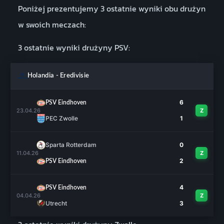
Poniżej prezentujemy 3 ostatnie wyniki obu drużyn
w swoich meczach:
3 ostatnie wyniki drużyny PSV:
Holandia - Eredivisie
6
PSV Eindhoven
23.04.26
Z
PEC Zwolle
1
Sparta Rotterdam
0
11.04.26
Z
2
PSV Eindhoven
4
PSV Eindhoven
04.04.26
Z
Utrecht
3