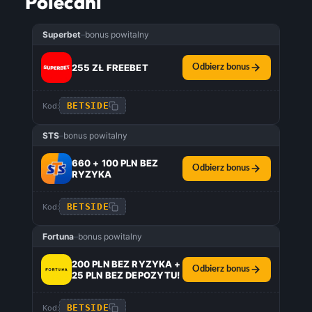
Polecani
Superbet
–
bonus powitalny
255 ZŁ FREEBET
Odbierz bonus
BETSIDE
Kod:
STS
–
bonus powitalny
660 + 100 PLN BEZ
Odbierz bonus
RYZYKA
BETSIDE
Kod:
Fortuna
–
bonus powitalny
200 PLN BEZ RYZYKA +
Odbierz bonus
25 PLN BEZ DEPOZYTU!
BETSIDE
Kod: