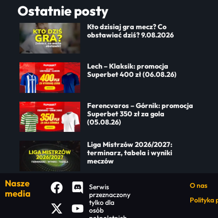
Ostatnie posty
Kto dzisiaj gra mecz? Co
obstawiać dziś? 9.08.2026
Lech – Klaksik: promocja
Superbet 400 zł (06.08.26)
Ferencvaros – Górnik: promocja
Superbet 350 zł za gola
(05.08.26)
Liga Mistrzów 2026/2027:
terminarz, tabela i wyniki
meczów
Nasze
O nas
Serwis
media
przeznaczony
Polityka
tylko dla
osób
pełnoletnich.