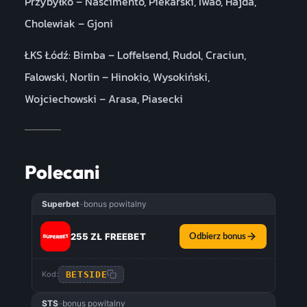
Przybyłko – Nascimento, Piekarski, Iwao, Hajda,
Cholewiak – Gjoni
ŁKS Łódź: Bimba – Loffelsend, Rudol, Craciun,
Falowski, Norlin – Hinokio, Wysokiński,
Wojciechowski – Arasa, Piasecki
Polecani
Superbet
–
bonus powitalny
255 ZŁ FREEBET
Odbierz bonus
BETSIDE
Kod:
STS
–
bonus powitalny