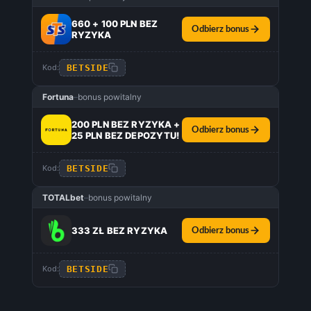
660 + 100 PLN BEZ
Odbierz bonus
RYZYKA
BETSIDE
Kod:
Fortuna
–
bonus powitalny
200 PLN BEZ RYZYKA +
Odbierz bonus
25 PLN BEZ DEPOZYTU!
BETSIDE
Kod:
TOTALbet
–
bonus powitalny
333 ZŁ BEZ RYZYKA
Odbierz bonus
BETSIDE
Kod: