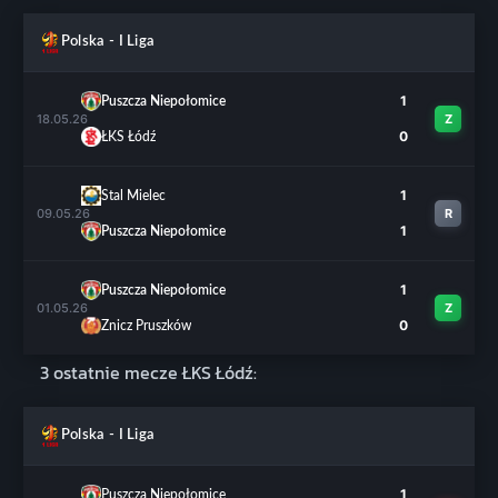
Polska - I Liga
1
Puszcza Niepołomice
18.05.26
Z
0
ŁKS Łódź
1
Stal Mielec
09.05.26
R
1
Puszcza Niepołomice
1
Puszcza Niepołomice
01.05.26
Z
0
Znicz Pruszków
3 ostatnie mecze ŁKS Łódź:
Polska - I Liga
1
Puszcza Niepołomice