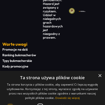
Hazard jest
związany z
ryzykiem.
Udział w
nielegalnych
grach
hazardowych
jest
niezgodny z
prawem.
Warte uwagi
Promocje na dziś
Ranking bukmacherów
Typy bukmacherskie
Kody promocyjne
Bonusy powitalne
×
Ta strona używa plików cookie
Newsy bukmacherskie
Ta strona korzysta z plików cookie, aby zapewnić Ci lepszą wygodę
Na start
użytkowania. Korzystając z tej strony, wyrażasz zgodę na używanie
Superbet kod promocyjny
przez nas wszystkich plików cookie zgodnie z warunkami naszej
polityki plików cookie.
STS kod promocyjny
Dowiedz się więcej
BETFAN kod promocyjny