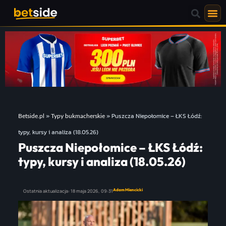
»
»
Puszcza Niepołomice – ŁKS Łódź:
Betside.pl
Typy bukmacherskie
typy, kursy i analiza (18.05.26)
Puszcza Niepołomice – ŁKS Łódź:
typy, kursy i analiza (18.05.26)
Adam Miencicki
Ostatnia aktualizacja:
18 maja 2026,
09:31