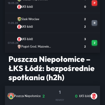
18.05.26
P
0
ŁKS Łódź
2
Slask Wroclaw
11.05.26
R
2
ŁKS Łódź
3
ŁKS Łódź
07.05.26
Z
2
Pogoń Grod. Mazowiecki
Puszcza Niepołomice –
ŁKS Łódź: bezpośrednie
spotkania (h2h)
1
2
0
Puszcza Niepołomice
ŁKS Łódź
REMISY