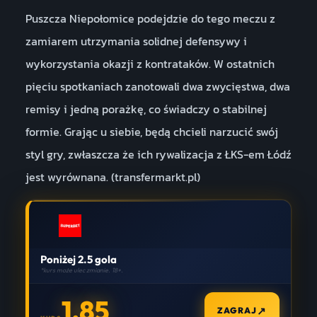
Puszcza Niepołomice podejdzie do tego meczu z
zamiarem utrzymania solidnej defensywy i
wykorzystania okazji z kontrataków. W ostatnich
pięciu spotkaniach zanotowali dwa zwycięstwa, dwa
remisy i jedną porażkę, co świadczy o stabilnej
formie. Grając u siebie, będą chcieli narzucić swój
styl gry, zwłaszcza że ich rywalizacja z ŁKS-em Łódź
jest wyrównana. (transfermarkt.pl)
Poniżej 2.5 gola
*kurs może ulec zmianie. 18+.
1.85
↗
ZAGRAJ