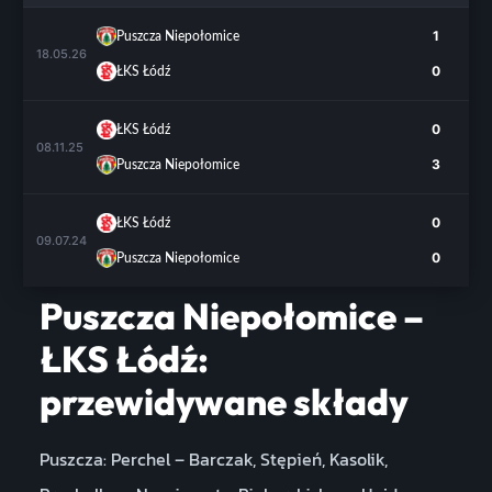
1
Puszcza Niepołomice
18.05.26
0
ŁKS Łódź
0
ŁKS Łódź
08.11.25
3
Puszcza Niepołomice
0
ŁKS Łódź
09.07.24
0
Puszcza Niepołomice
Puszcza Niepołomice –
ŁKS Łódź:
przewidywane składy
Puszcza: Perchel – Barczak, Stępień, Kasolik,