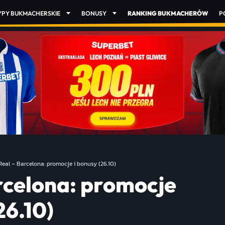
YPY BUKMACHERSKIE
BONUSY
RANKING BUKMACHERÓW
P
Real – Barcelona: promocje i bonusy (26.10)
rcelona: promocje
26.10)