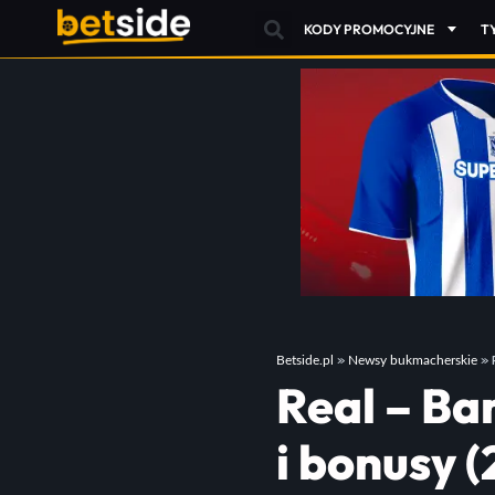
KODY PROMOCYJNE
T
»
»
Betside.pl
Newsy bukmacherskie
Real – Ba
i bonusy (