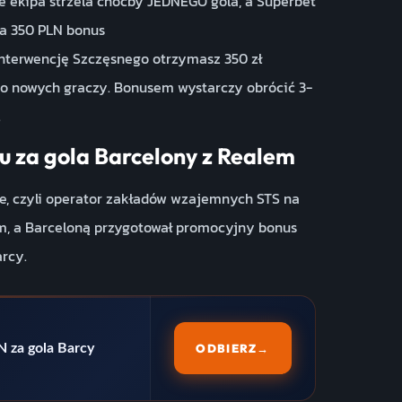
e ekipa strzela choćby JEDNEGO gola, a Superbet
a 350 PLN bonus
nterwencję Szczęsnego otrzymasz 350 zł
do nowych graczy. Bonusem wystarczy obrócić 3-
.
su za gola Barcelony z Realem
, czyli operator zakładów wzajemnych STS na
, a Barceloną przygotował promocyjny bonus
arcy.
 za gola Barcy
ODBIERZ
→