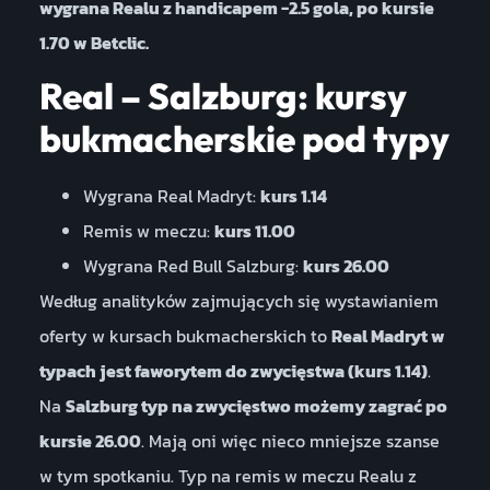
wygrana Realu z handicapem -2.5 gola, po kursie
1.70 w Betclic.
Real – Salzburg: kursy
bukmacherskie pod typy
Wygrana Real Madryt:
kurs 1.14
Remis w meczu:
kurs 11.00
Wygrana Red Bull Salzburg:
kurs 26.00
Według analityków zajmujących się wystawianiem
oferty w kursach bukmacherskich to
Real Madryt w
typach jest faworytem do zwycięstwa (kurs 1.14)
.
Na
Salzburg typ na zwycięstwo możemy zagrać po
kursie 26.00
. Mają oni więc nieco mniejsze szanse
w tym spotkaniu. Typ na remis w meczu Realu z