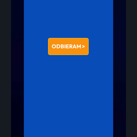
ODBIERAM >