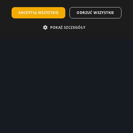
Miasto: Madryt
Real – Salzburg:
AKCEPTUJ WSZYSTKIE
ODRZUĆ WSZYSTKIE
ostatnie wyniki
POKAŻ SZCZEGÓŁY
Real niewątpliwie w nowy rok wszedł lepiej niż
rozpoczął poprzedni sezon. Oczywiście przegrali oni
w Superpucharze Hiszpanii z Barceloną i to wysoko,
albowiem aż 2:5, ale mimo wszystko notują lepsze
wyniki i dzięki temu objęli prowadzenie w
hiszpańskiej La Liga. Salzburg natomiast ma
przerwę ligową i rozegrał jedynie 2 spotkania
towarzyskie w styczniu, w których okazał się gorszy
od Bayernu oraz Midtjyland. Poniżej prezentujemy
3 ostatnie wyniki obu klubów w swoich meczach.