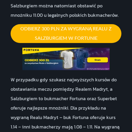
Salzburgiem można natomiast obstawić po
mnożniku 11.00 u legalnych polskich bukmacherów.
ODBIERZ 300 PLN ZA WYGRANĄ REALU Z
SALZBURGIEM W FORTUNIE
W przypadku gdy szukasz najwyższych kursów do
obstawiania meczu pomiędzy Realem Madryt, a
Salzburgiem to bukmacher Fortuna oraz Superbet
oferuje najlepsze mnożniki. Dla przykładu na
wygraną Realu Madryt – buk Fortuna oferuje kurs
1.14 – inni bukmacherzy mają 1.08 – 1.11. Na wygraną