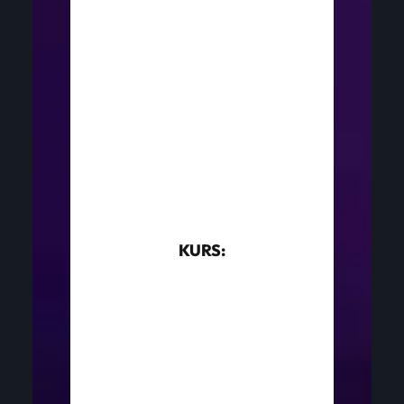
KURS: