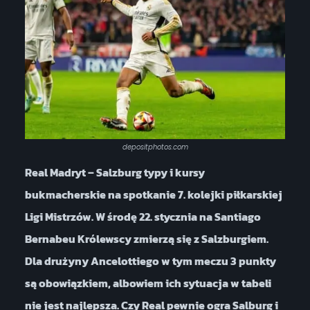
depositphotos.com
Real Madryt – Salzburg typy i kursy
bukmacherskie na spotkanie 7. kolejki piłkarskiej
Ligi Mistrzów. W środę 22. stycznia na Santiago
Bernabeu Królewscy zmierzą się z Salzburgiem.
Dla drużyny Ancelottiego w tym meczu 3 punkty
są obowiązkiem, albowiem ich sytuacja w tabeli
nie jest najlepsza. Czy Real pewnie ogra Salburg i