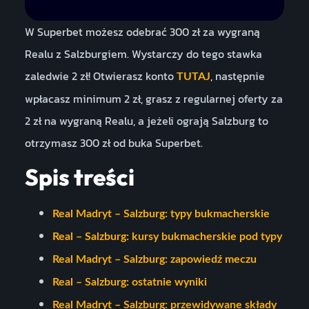
W Superbet możesz odebrać 300 zł za wygraną
Realu z Salzburgiem. Wystarczy do tego stawka
zaledwie 2 zł! Otwierasz konto
, następnie
TUTAJ
wpłacasz minimum 2 zł, grasz z regularnej oferty za
2 zł na wygraną Realu, a jeżeli ograją Salzburg to
otrzymasz 300 zł od buka Superbet.
Spis treści
Real Madryt – Salzburg: typy bukmacherskie
Real – Salzburg: kursy bukmacherskie pod typy
Real Madryt – Salzburg: zapowiedź meczu
Real – Salzburg: ostatnie wyniki
Real Madryt – Salzburg: przewidywane składy