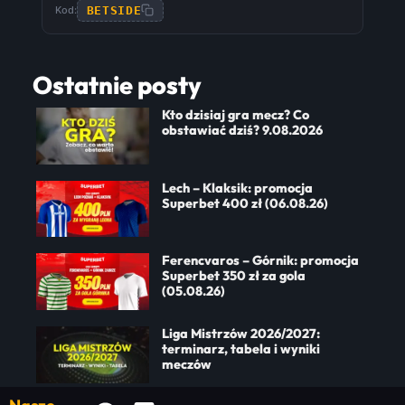
BETSIDE
Kod:
Ostatnie posty
Kto dzisiaj gra mecz? Co
obstawiać dziś? 9.08.2026
Lech – Klaksik: promocja
Superbet 400 zł (06.08.26)
Ferencvaros – Górnik: promocja
Superbet 350 zł za gola
(05.08.26)
Liga Mistrzów 2026/2027:
terminarz, tabela i wyniki
meczów