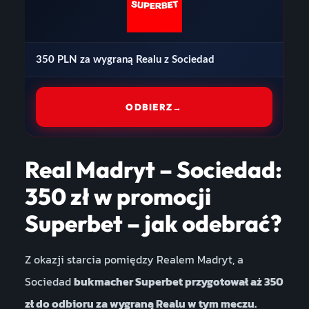
350 PLN za wygraną Realu z Sociedad
ODBIERZ
→
Real Madryt – Sociedad:
350 zł w promocji
Superbet – jak odebrać?
Z okazji starcia pomiędzy Realem Madryt, a
Sociedad
bukmacher Superbet przygotował aż 350
zł do odbioru za wygraną Realu w tym meczu.