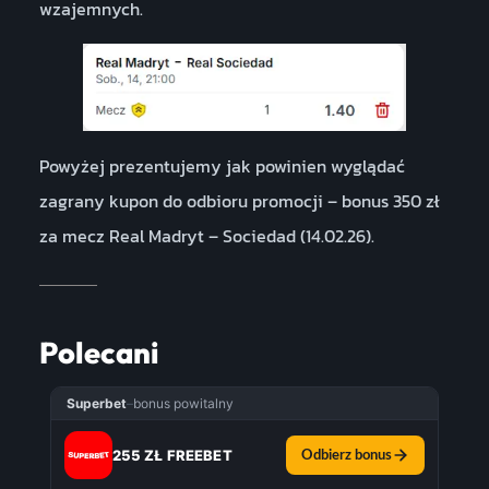
wzajemnych.
Powyżej prezentujemy jak powinien wyglądać
zagrany kupon do odbioru promocji – bonus 350 zł
za mecz Real Madryt – Sociedad (14.02.26).
Polecani
Superbet
–
bonus powitalny
255 ZŁ FREEBET
Odbierz bonus