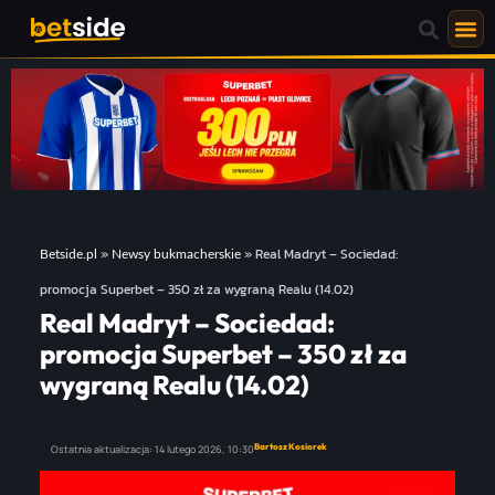
»
»
Real Madryt – Sociedad:
Betside.pl
Newsy bukmacherskie
promocja Superbet – 350 zł za wygraną Realu (14.02)
Real Madryt – Sociedad:
promocja Superbet – 350 zł za
wygraną Realu (14.02)
Bartosz Kosiorek
Ostatnia aktualizacja:
14 lutego 2026,
10:30