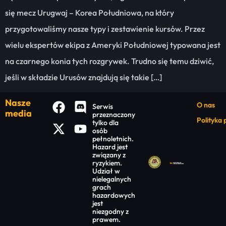
się mecz Urugwaj – Korea Południowa, na który
przygotowaliśmy nasze typy i zestawienie kursów. Przez
wielu ekspertów ekipa z Ameryki Południowej typowana jest
na czarnego konia tych rozgrywek. Trudno się temu dziwić,
jeśli w składzie Urusów znajdują się takie […]
Nasze
O nas
Serwis
media
przeznaczony
Polityka
tylko dla
osób
pełnoletnich.
Hazard jest
związany z
ryzykiem.
Udział w
nielegalnych
grach
hazardowych
jest
niezgodny z
prawem.