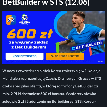
BetBuilder w STS (12.06)
W nocy z czwartku na piątek Korea zmierzy się w 1. kolecje
Mundialu z reprezentacją Czech. Dla nowych Graczy w STS
czeka specjalna oferta, w której za trafiony BetBuilder za
min. 2 PLN dostaniesz 600 zł bonusu. Wystarczy stawka
zaledwie 2 zł i 3 zdarzenia na Betbuilderze! STS: Korea –