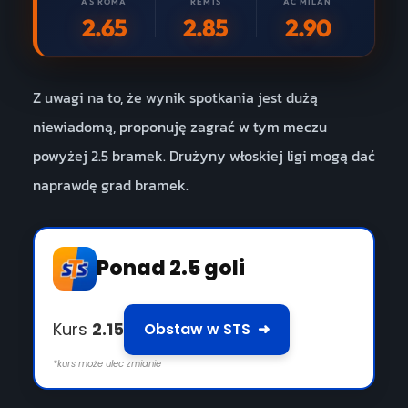
AS ROMA
REMIS
AC MILAN
2.65
2.85
2.90
Z uwagi na to, że wynik spotkania jest dużą
niewiadomą, proponuję zagrać w tym meczu
powyżej 2.5 bramek. Drużyny włoskiej ligi mogą dać
naprawdę grad bramek.
Ponad 2.5 goli
Kurs
2.15
Obstaw w STS
➜
*kurs może ulec zmianie