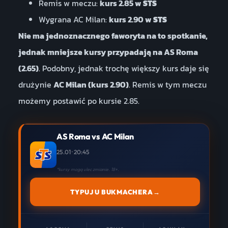
Remis w meczu:
kurs 2.85 w
STS
Wygrana AC Milan:
kurs 2.90 w
STS
Nie ma jednoznacznego faworyta na to spotkanie,
jednak mniejsze kursy przypadają na AS Roma
(2.65)
. Podobny, jednak trochę większy kurs daje się
drużynie
AC Milan (kurs 2.90)
. Remis w tym meczu
możemy postawić po kursie 2.85.
AS Roma vs AC Milan
25.01 · 20:45
*kursy mogą ulec zmianie. 18+.
TYPUJ U BUKMACHERA
→