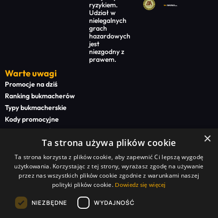
ryzykiem.
Udział w
nielegalnych
grach
hazardowych
jest
niezgodny z
prawem.
Warte uwagi
Promocje na dziś
Ranking bukmacherów
Typy bukmacherskie
Kody promocyjne
Bonusy powitalne
×
Ta strona używa plików cookie
Newsy bukmacherskie
Ta strona korzysta z plików cookie, aby zapewnić Ci lepszą wygodę
Na start
użytkowania. Korzystając z tej strony, wyrażasz zgodę na używanie
Superbet kod promocyjny
przez nas wszystkich plików cookie zgodnie z warunkami naszej
polityki plików cookie.
STS kod promocyjny
Dowiedz się więcej
BETFAN kod promocyjny
NIEZBĘDNE
WYDAJNOŚĆ
TOTALbet kod promocyjny