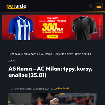
»
»
AS Roma – AC Milan: typy, kursy, analiza
Betside.pl
piłka nożna
(25.01)
AS Roma – AC Milan: typy, kursy,
analiza (25.01)
Adam Miencicki
Ostatnia aktualizacja:
25 stycznia 2026,
10:22