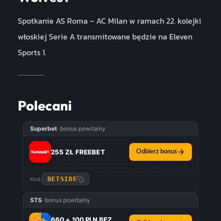
Spotkanie AS Roma – AC Milan w ramach 22. kolejki
włoskiej Serie A transmitowane będzie na Eleven
Sports 1.
Polecani
Superbet
–
bonus powitalny
255 ZŁ FREEBET
Odbierz bonus
BETSIDE
Kod:
STS
–
bonus powitalny
660 + 100 PLN BEZ