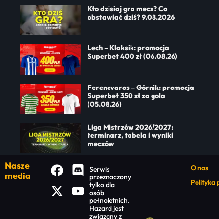
Kto dzisiaj gra mecz? Co
obstawiać dziś? 9.08.2026
Lech – Klaksik: promocja
Superbet 400 zł (06.08.26)
Ferencvaros – Górnik: promocja
Superbet 350 zł za gola
(05.08.26)
Liga Mistrzów 2026/2027:
terminarz, tabela i wyniki
meczów
Nasze
O nas
Serwis
media
przeznaczony
Polityka
tylko dla
osób
pełnoletnich.
Hazard jest
związany z