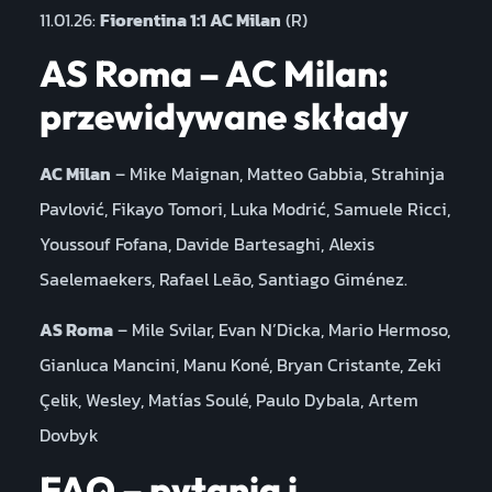
11.01.26:
Fiorentina 1:1 AC Milan
(R)
AS Roma – AC Milan:
przewidywane składy
AC Milan
– Mike Maignan, Matteo Gabbia, Strahinja
Pavlović, Fikayo Tomori, Luka Modrić, Samuele Ricci,
Youssouf Fofana, Davide Bartesaghi, Alexis
Saelemaekers, Rafael Leão, Santiago Giménez.
AS Roma
– Mile Svilar, Evan N’Dicka, Mario Hermoso,
Gianluca Mancini, Manu Koné, Bryan Cristante, Zeki
Çelik, Wesley, Matías Soulé, Paulo Dybala, Artem
Dovbyk
FAQ – pytania i