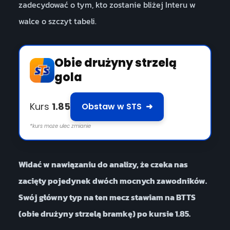
zadecydować o tym, kto zostanie bliżej Interu w
walce o szczyt tabeli.
Obie drużyny strzelą
gola
Kurs
1.85
Obstaw w STS
➜
*kurs może ulec zmianie
Widać w nawiązaniu do analizy, że czeka nas
zacięty pojedynek dwóch mocnych zawodników.
Swój główny typ na ten mecz stawiam na BTTS
(obie drużyny strzelą bramkę) po kursie 1.85.