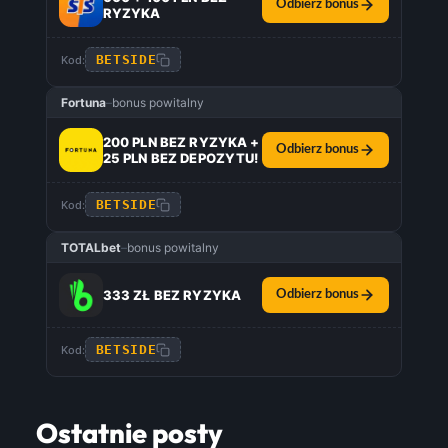
Odbierz bonus
RYZYKA
BETSIDE
Kod:
Fortuna
–
bonus powitalny
200 PLN BEZ RYZYKA +
Odbierz bonus
25 PLN BEZ DEPOZYTU!
BETSIDE
Kod:
TOTALbet
–
bonus powitalny
333 ZŁ BEZ RYZYKA
Odbierz bonus
BETSIDE
Kod:
Ostatnie posty