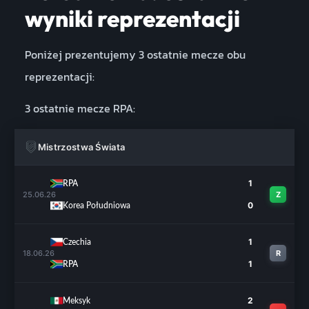
wyniki reprezentacji
Poniżej prezentujemy 3 ostatnie mecze obu
reprezentacji:
3 ostatnie mecze RPA:
Mistrzostwa Świata
1
RPA
25.06.26
Z
0
Korea Południowa
1
Czechia
18.06.26
R
1
RPA
2
Meksyk