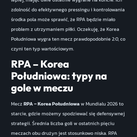
zdolność do efektywnego pressingu i kontrolowania
środka pola może sprawić, że RPA będzie miało
problem z utrzymaniem piłki. Oczekuję, że Korea
Południowa wygra ten mecz prawdopodobnie 2:0, co
czyni ten typ wartościowym.
RPA – Korea
Południowa: typy na
gole w meczu
Mecz
RPA – Korea Południowa
w Mundialu 2026 to
starcie, gdzie możemy spodziewać się defensywnej
strategii. Średnia liczba goli w ostatnich pięciu
meczach obu drużyn jest stosunkowo niska. RPA