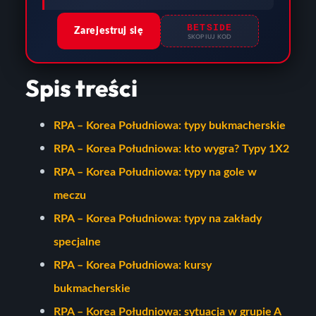
BETSIDE
Zarejestruj się
SKOPIUJ KOD
Spis treści
RPA – Korea Południowa: typy bukmacherskie
RPA – Korea Południowa: kto wygra? Typy 1X2
RPA – Korea Południowa: typy na gole w
meczu
RPA – Korea Południowa: typy na zakłady
specjalne
RPA – Korea Południowa: kursy
bukmacherskie
RPA – Korea Południowa: sytuacja w grupie A