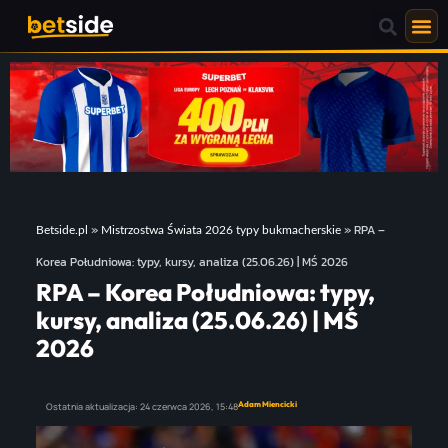
»
»
RPA –
Betside.pl
Mistrzostwa Świata 2026 typy bukmacherskie
Korea Południowa: typy, kursy, analiza (25.06.26) | MŚ 2026
RPA – Korea Południowa: typy,
kursy, analiza (25.06.26) | MŚ
2026
Adam Miencicki
Ostatnia aktualizacja:
24 czerwca 2026,
15:48