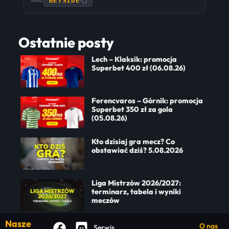
BETSIDE
Kod:
Ostatnie posty
Lech – Klaksik: promocja
Superbet 400 zł (06.08.26)
Ferencvaros – Górnik: promocja
Superbet 350 zł za gola
(05.08.26)
Kto dzisiaj gra mecz? Co
obstawiać dziś? 5.08.2026
Liga Mistrzów 2026/2027:
terminarz, tabela i wyniki
meczów
Nasze
O nas
Serwis