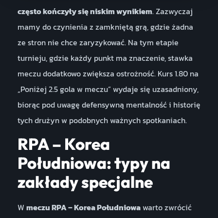
często kończyły się niskim wynikiem
. Zazwyczaj
mamy do czynienia z zamkniętą grą, gdzie żadna
ze stron nie chce zaryzykować. Na tym etapie
turnieju, gdzie każdy punkt ma znaczenie, stawka
meczu dodatkowo zwiększa ostrożność. Kurs 1.80 na
„Poniżej 2.5 gola w meczu” wydaje się uzasadniony,
biorąc pod uwagę defensywną mentalność i historię
tych drużyn w podobnych ważnych spotkaniach.
RPA – Korea
Południowa: typy na
zakłady specjalne
W
meczu RPA – Korea Południowa
warto zwrócić