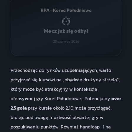
–
RPA
Korea Południowa
⏱
Mecz już się odbył
25 czerwca 2026
Przechodząc do rynków uzupełniających, warto
przyjrzeć się kursowi na „obydwie drużyny strzelą”,
który może być atrakcyjny w kontekście
ofensywnej gry Korei Południowej. Potencjalny
over
2.5 gola
przy kursie około 2.10 może przyciągać,
biorąc pod uwagę możliwość otwartej gry w
poszukiwaniu punktów. Również handicap -1 na