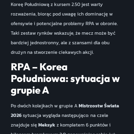
Koreę Południową z kursem 2.50 jest warty
rozważenia, biorąc pod uwagę ich dominację w
ofensywie i potencjalne problemy RPA w obronie.
Taki zestaw rynków wskazuje, że mecz może być
bardziej jednostronny, ale z szansami dla obu
drużyn na stworzenie ciekawych akcji.
RPA – Korea
Południowa: sytuacja w
grupie A
Po dwóch kolejkach w grupie A
Mistrzostw Świata
2026
sytuacja wygląda następująco: na czele
znajduje się
Meksyk
z kompletem 6 punktów i