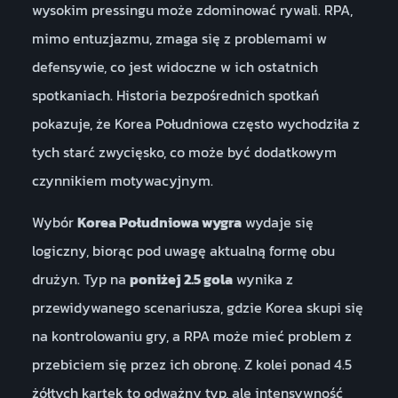
wysokim pressingu może zdominować rywali. RPA,
mimo entuzjazmu, zmaga się z problemami w
defensywie, co jest widoczne w ich ostatnich
spotkaniach. Historia bezpośrednich spotkań
pokazuje, że Korea Południowa często wychodziła z
tych starć zwycięsko, co może być dodatkowym
czynnikiem motywacyjnym.
Wybór
Korea Południowa wygra
wydaje się
logiczny, biorąc pod uwagę aktualną formę obu
drużyn. Typ na
poniżej 2.5 gola
wynika z
przewidywanego scenariusza, gdzie Korea skupi się
na kontrolowaniu gry, a RPA może mieć problem z
przebiciem się przez ich obronę. Z kolei ponad 4.5
żółtych kartek to odważny typ, ale intensywność