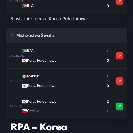
11.06.26
P
0
RPA
3 ostatnie mecze Korea Południowa:
Mistrzostwa Świata
1
RPA
25.06.26
P
0
Korea Południowa
1
Meksyk
19.06.26
P
0
Korea Południowa
2
Korea Południowa
12.06.26
Z
1
Czechia
RPA – Korea