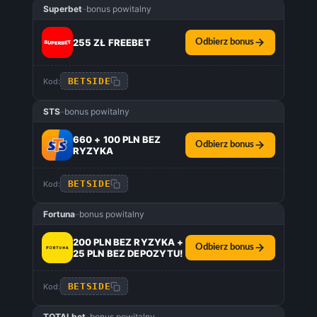
Superbet
–
bonus powitalny
255 ZŁ FREEBET
Odbierz bonus
BETSIDE
Kod:
STS
–
bonus powitalny
660 + 100 PLN BEZ
Odbierz bonus
RYZYKA
BETSIDE
Kod:
Fortuna
–
bonus powitalny
200 PLN BEZ RYZYKA +
Odbierz bonus
25 PLN BEZ DEPOZYTU!
BETSIDE
Kod:
TOTALbet
–
bonus powitalny