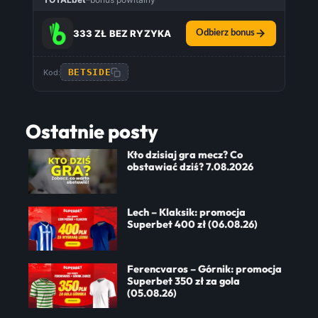
333 ZŁ BEZ RYZYKA
Odbierz bonus
BETSIDE
Kod:
Ostatnie posty
Kto dzisiaj gra mecz? Co
obstawiać dziś? 7.08.2026
Lech – Klaksik: promocja
Superbet 400 zł (06.08.26)
Ferencvaros – Górnik: promocja
Superbet 350 zł za gola
(05.08.26)