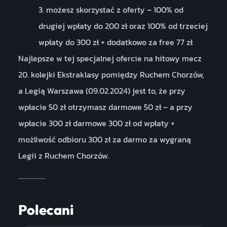
3. możesz skorzystać z oferty – 100% od
drugiej wpłaty do 200 zł oraz 100% od trzeciej
wpłaty do 300 zł + dodatkowo za free 77 zł
Najlepsze w tej specjalnej ofercie na hitowy mecz
20. kolejki Ekstraklasy pomiędzy Ruchem Chorzów,
a Legią Warszawa (09.02.2024) jest to, że przy
wpłacie 50 zł otrzymasz darmowe 50 zł – a przy
wpłacie 300 zł darmowe 300 zł od wpłaty +
możliwość odbioru 300 zł za darmo za wygraną
Legii z Ruchem Chorzów.
Polecani