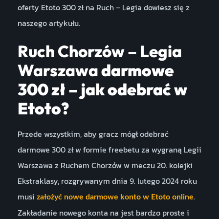
oferty Etoto 300 zł na Ruch – Legia dowiesz się z
naszego artykułu.
Ruch Chorzów – Legia
Warszawa
darmowe
300 zł – jak odebrać w
Etoto?
Przede wszystkim, aby gracz mógł odebrać
darmowe 300 zł w formie freebetu za wygraną Legii
Warszawa z Ruchem Chorzów w meczu 20. kolejki
Ekstraklasy, rozgrywanym dnia 9. lutego 2024 roku
musi
.
założyć nowe darmowe konto w Etoto online
Zakładanie nowego konta na jest bardzo proste i