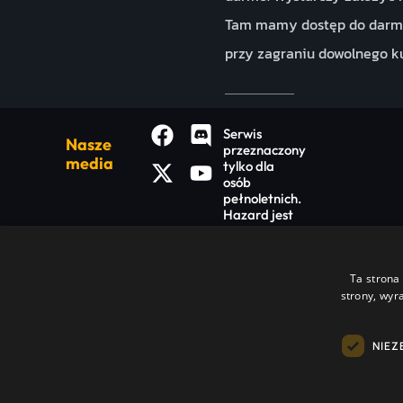
Tam mamy dostęp do darmow
przy zagraniu dowolnego ku
Serwis
Nasze
przeznaczony
media
tylko dla
osób
pełnoletnich.
Hazard jest
związany z
ryzykiem.
Udział w
Ta strona
nielegalnych
grach
strony, wyr
hazardowych
jest
niezgodny z
NIEZ
prawem.