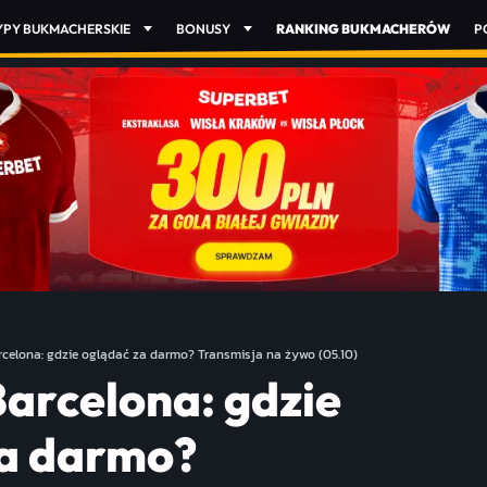
YPY BUKMACHERSKIE
BONUSY
RANKING BUKMACHERÓW
P
arcelona: gdzie oglądać za darmo? Transmisja na żywo (05.10)
Barcelona: gdzie
za darmo?