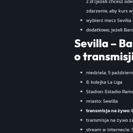
2 zł (jeżeli chcesz od
zdarzenie, aby kurs w
wybierz mecz Sevilla 
dodatkowo, jeżeli Barc
Sevilla – B
o transmisj
niedziela, 5 październ
8. kolejka La Liga
Stadion: Estadio Ram
miasto: Sewilla
transmisja na żywo: 
transmisja na żywo z
stream w internecie: 