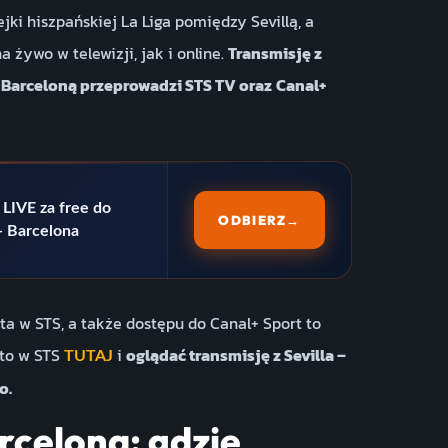
ejki hiszpańskiej La Liga pomiędzy Sevillą, a
żywo w telewizji, jak i online.
Transmisję z
 Barceloną przeprowadzi STS TV oraz
Canal+
LIVE za free do
ODBIERZ
→
 - Barcelona
ta w STS, a także dostępu do Canal+ Sport to
nto w STS
i
oglądać transmisję z Sevilla –
TUTAJ
o.
arcelona: gdzie