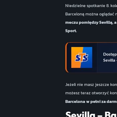
Niedzielne spotkanie 8. kol
Barceloną można oglądać na 
meczu pomiędzy Sevillą, a
Sport.
Dostęp 
Sevilla
Jeżeli nie masz jeszcze kon
możesz teraz otworzyć ko
Barcelona
w pełni za darm
Sevilla – B