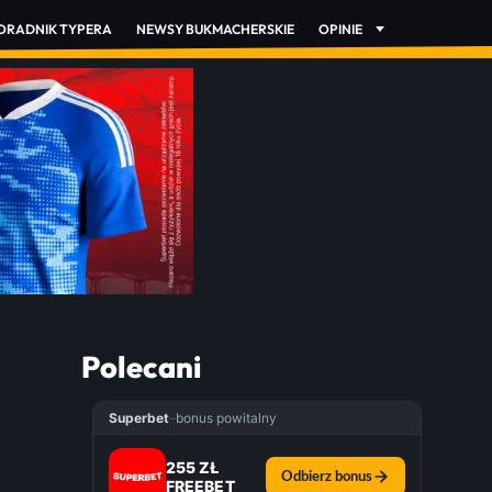
ORADNIK TYPERA
NEWSY BUKMACHERSKIE
OPINIE
Polecani
Superbet
–
bonus powitalny
255 ZŁ
Odbierz bonus
FREEBET