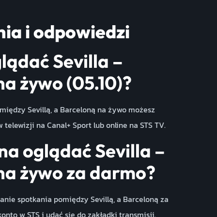
ia i odpowiedzi
lądać Sevilla –
na żywo (05.10)?
między Sevillą, a Barceloną na żywo możesz
telewizji na Canal+ Sport lub online na STS TV.
a oglądać Sevilla –
na żywo za darmo?
nie spotkania pomiędzy Sevillą, a Barceloną za
nto w STS i udać się do zakładki transmisji.