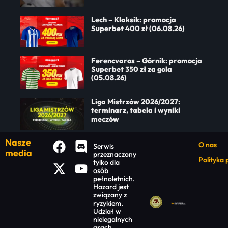
Lech – Klaksik: promocja
Superbet 400 zł (06.08.26)
Ferencvaros – Górnik: promocja
Superbet 350 zł za gola
(05.08.26)
Liga Mistrzów 2026/2027:
terminarz, tabela i wyniki
meczów
Nasze
O nas
Serwis
media
przeznaczony
Polityka
tylko dla
osób
pełnoletnich.
Hazard jest
związany z
ryzykiem.
Udział w
nielegalnych
grach