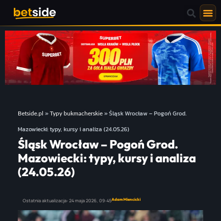
»
»
Śląsk Wrocław – Pogoń Grod.
Betside.pl
Typy bukmacherskie
Mazowiecki: typy, kursy i analiza (24.05.26)
Śląsk Wrocław – Pogoń Grod.
Mazowiecki: typy, kursy i analiza
(24.05.26)
Adam Miencicki
Ostatnia aktualizacja:
24 maja 2026,
09:45