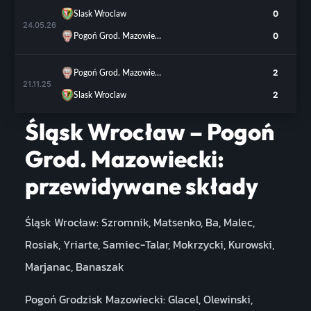
0
Slask Wroclaw
24.05.26
0
Pogoń Grod. Mazowiecki
2
Pogoń Grod. Mazowiecki
21.11.25
2
Slask Wroclaw
Śląsk Wrocław – Pogoń
Grod. Mazowiecki:
przewidywane składy
Śląsk Wrocław: Szromnik, Matsenko, Ba, Malec,
Rosiak, Yriarte, Samiec-Talar, Mokrzycki, Kurowski,
Marjanac, Banaszak
Pogoń Grodzisk Mazowiecki: Glacel, Olewinski,