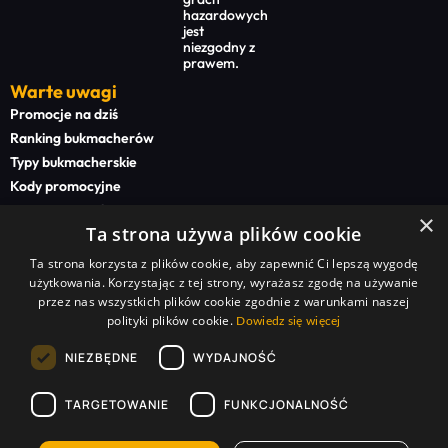
hazardowych
jest
niezgodny z
prawem.
Warte uwagi
Promocje na dziś
Ranking bukmacherów
Typy bukmacherskie
Kody promocyjne
Bonusy powitalne
×
Ta strona używa plików cookie
Newsy bukmacherskie
Ta strona korzysta z plików cookie, aby zapewnić Ci lepszą wygodę
Na start
użytkowania. Korzystając z tej strony, wyrażasz zgodę na używanie
Superbet kod promocyjny
przez nas wszystkich plików cookie zgodnie z warunkami naszej
polityki plików cookie.
STS kod promocyjny
Dowiedz się więcej
BETFAN kod promocyjny
NIEZBĘDNE
WYDAJNOŚĆ
TOTALbet kod promocyjny
TARGETOWANIE
FUNKCJONALNOŚĆ
Sponsorzy serwisu:
Superbet Zakłady Bukmacherskie Sp. z o.o. | STS Zakłady Bukmacherskie Sp. z o.o. |
TOTALbet Zakłady Bukmacherskie Sp. z o.o. | BETFAN Zakłady Bukmacherskie Polska Sp. z