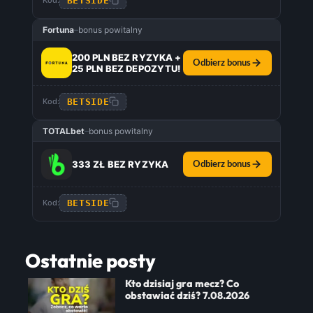
BETSIDE
Kod:
Fortuna
–
bonus powitalny
200 PLN BEZ RYZYKA +
Odbierz bonus
25 PLN BEZ DEPOZYTU!
BETSIDE
Kod:
TOTALbet
–
bonus powitalny
333 ZŁ BEZ RYZYKA
Odbierz bonus
BETSIDE
Kod:
Ostatnie posty
Kto dzisiaj gra mecz? Co
obstawiać dziś? 7.08.2026