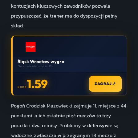
kontuzjach kluczowych zawodników pozwala
przypuszczać, że trener ma do dyspozycji pełny
skład.
Śląsk Wrocław wygra
*kurs może ulec zmianie. 18+.
1.59
↗
ZAGRAJ
KURS
Pogoń Grodzisk Mazowiecki zajmuje 11. miejsce z 44
punktami, a ich ostatnie pięć meczów to trzy
porażki i dwa remisy. Problemy w defensywie są
widoczne, zwłaszcza w przegranym 1:4 meczu z