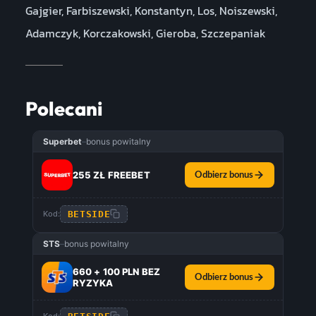
Gajgier, Farbiszewski, Konstantyn, Los, Noiszewski,
Adamczyk, Korczakowski, Gieroba, Szczepaniak
Polecani
Superbet
–
bonus powitalny
255 ZŁ FREEBET
Odbierz bonus
BETSIDE
Kod:
STS
–
bonus powitalny
660 + 100 PLN BEZ
Odbierz bonus
RYZYKA