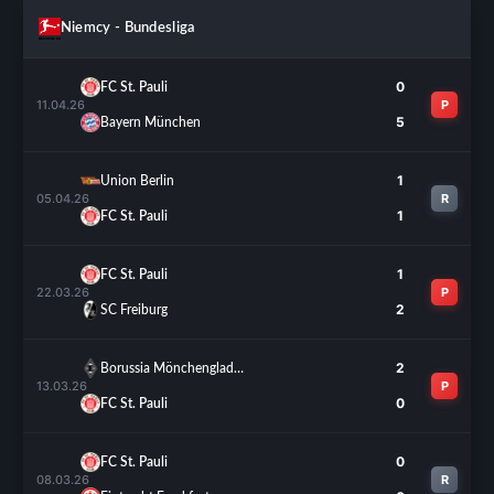
Niemcy - Bundesliga
0
FC St. Pauli
11.04.26
P
5
Bayern München
1
Union Berlin
05.04.26
R
1
FC St. Pauli
1
FC St. Pauli
22.03.26
P
2
SC Freiburg
2
Borussia Mönchengladbach
13.03.26
P
0
FC St. Pauli
0
FC St. Pauli
08.03.26
R