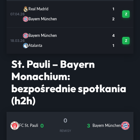
1
Real Madrid
07.04.26
Z
2
Bayern München
4
Bayern München
18.03.26
Z
1
Atalanta
St. Pauli – Bayern
Monachium:
bezpośrednie spotkania
(h2h)
0
0
3
FC St. Pauli
Bayern München
REMISY