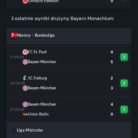
0
Eintracht Frankfurt
3 ostatnie wyniki drużyny Bayern Monachium:
Niemcy - Bundesliga
0
FC St. Pauli
11.04.26
Z
5
Bayern München
2
SC Freiburg
04.04.26
Z
3
Bayern München
4
Bayern München
21.03.26
Z
0
Union Berlin
Liga Mistrzów