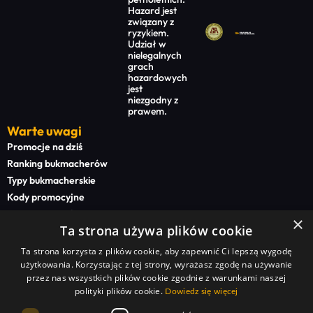
Hazard jest
związany z
ryzykiem.
Udział w
nielegalnych
grach
hazardowych
jest
niezgodny z
prawem.
Warte uwagi
Promocje na dziś
Ranking bukmacherów
Typy bukmacherskie
Kody promocyjne
Bonusy powitalne
×
Ta strona używa plików cookie
Newsy bukmacherskie
Ta strona korzysta z plików cookie, aby zapewnić Ci lepszą wygodę
Na start
użytkowania. Korzystając z tej strony, wyrażasz zgodę na używanie
Superbet kod promocyjny
przez nas wszystkich plików cookie zgodnie z warunkami naszej
polityki plików cookie.
STS kod promocyjny
Dowiedz się więcej
BETFAN kod promocyjny