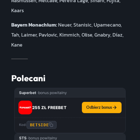
Rasmussen, Metcalfe, Pereira Lage, Sinani, Fujita,
Kaars
Bayern Monachium:
Neuer, Stanisic, Upamecano,
Tah, Laimer, Pavlovic, Kimmich, Olise, Gnabry, Díaz,
Kane
Polecani
Superbet
–
bonus powitalny
255 ZŁ FREEBET
Odbierz bonus
BETSIDE
Kod:
STS
–
bonus powitalny