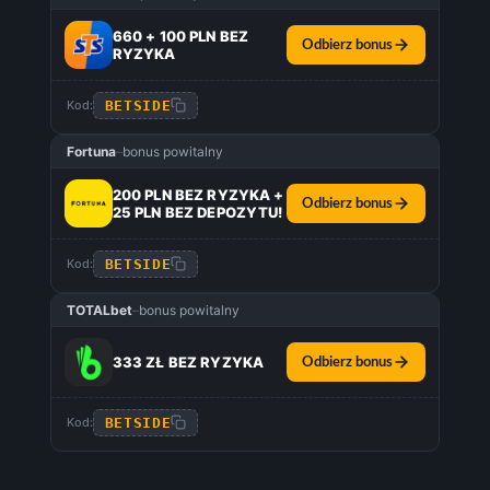
660 + 100 PLN BEZ
Odbierz bonus
RYZYKA
BETSIDE
Kod:
Fortuna
–
bonus powitalny
200 PLN BEZ RYZYKA +
Odbierz bonus
25 PLN BEZ DEPOZYTU!
BETSIDE
Kod:
TOTALbet
–
bonus powitalny
333 ZŁ BEZ RYZYKA
Odbierz bonus
BETSIDE
Kod: