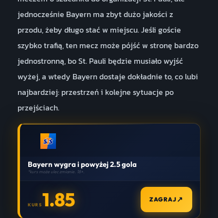
jednocześnie Bayern ma zbyt dużo jakości z
przodu, żeby długo stać w miejscu. Jeśli goście
szybko trafią, ten mecz może pójść w stronę bardzo
jednostronną, bo St. Pauli będzie musiało wyjść
wyżej, a wtedy Bayern dostaje dokładnie to, co lubi
najbardziej: przestrzeń i kolejne sytuacje po
przejściach.
Bayern wygra i powyżej 2.5 gola
*kurs może ulec zmianie. 18+.
1.85
↗
ZAGRAJ
KURS