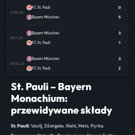
0
FC St. Pauli
11.04.26
5
Bayern München
3
Bayern München
29.11.25
1
FC St. Pauli
3
Bayern München
29.03.25
2
FC St. Pauli
St. Pauli – Bayern
Monachium:
przewidywane składy
St. Pauli:
Vasilj, Dźwigała, Wahl, Mets, Pyrka,