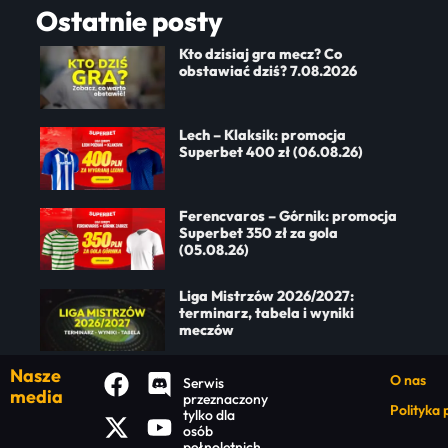
Ostatnie posty
Kto dzisiaj gra mecz? Co
obstawiać dziś? 7.08.2026
Lech – Klaksik: promocja
Superbet 400 zł (06.08.26)
Ferencvaros – Górnik: promocja
Superbet 350 zł za gola
(05.08.26)
Liga Mistrzów 2026/2027:
terminarz, tabela i wyniki
meczów
Nasze
O nas
Serwis
media
przeznaczony
Polityka
tylko dla
osób
pełnoletnich.