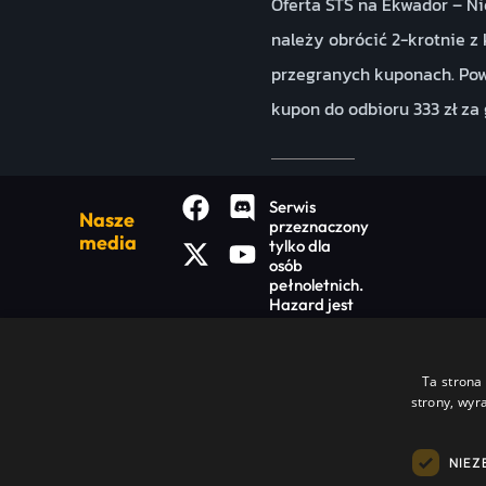
Oferta STS na Ekwador – 
należy obrócić 2-krotnie z
przegranych kuponach. Po
kupon do odbioru 333 zł za 
Serwis
Nasze
przeznaczony
media
tylko dla
osób
pełnoletnich.
Hazard jest
związany z
ryzykiem.
Udział w
nielegalnych
Ta strona
grach
strony, wyr
hazardowych
jest
niezgodny z
NIEZ
prawem.