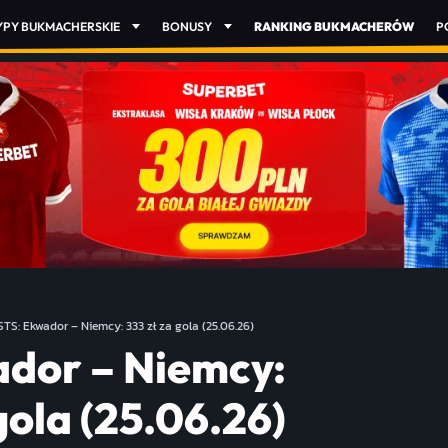
YPY BUKMACHERSKIE
BONUSY
RANKING BUKMACHERÓW
P
STS: Ekwador – Niemcy: 333 zł za gola (25.06.26)
dor – Niemcy:
gola (25.06.26)