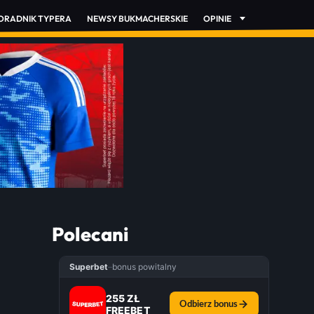
ORADNIK TYPERA
NEWSY BUKMACHERSKIE
OPINIE
Polecani
Superbet
–
bonus powitalny
255 ZŁ
Odbierz bonus
FREEBET