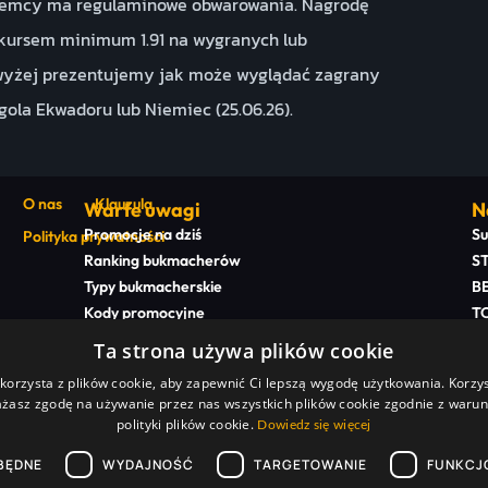
Niemcy ma regulaminowe obwarowania. Nagrodę
 kursem minimum 1.91 na wygranych lub
wyżej prezentujemy jak może wyglądać zagrany
gola Ekwadoru lub Niemiec (25.06.26).
O nas
Klauzula
Warte uwagi
N
Promocje na dziś
Su
Polityka prywatności
Ranking bukmacherów
ST
Typy bukmacherskie
BE
Kody promocyjne
TO
Bonusy powitalne
Ta strona używa plików cookie
Newsy bukmacherskie
 korzysta z plików cookie, aby zapewnić Ci lepszą wygodę użytkowania. Korzyst
ażasz zgodę na używanie przez nas wszystkich plików cookie zgodnie z waru
polityki plików cookie.
Dowiedz się więcej
BĘDNE
WYDAJNOŚĆ
TARGETOWANIE
FUNKCJ