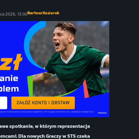
Bartosz Kosiorek
ca 2026,
13:00
awe spotkanie, w którym reprezentacja
emcami. Dla nowych Graczy w STS czeka