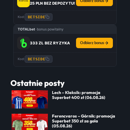
Odbierz bonus
25 PLN BEZ DEPOZYTU!
BETSIDE
Kod:
TOTALbet
–
bonus powitalny
333 ZŁ BEZ RYZYKA
Odbierz bonus
BETSIDE
Kod:
Ostatnie posty
Lech – Klaksik: promocja
Superbet 400 zł (06.08.26)
Ferencvaros – Górnik: promocja
Superbet 350 zł za gola
(05.08.26)