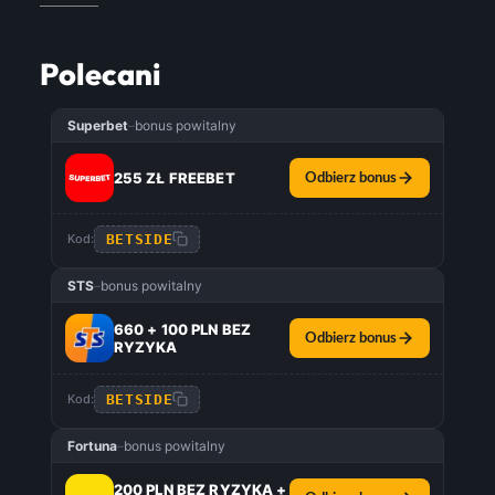
Polecani
Superbet
–
bonus powitalny
255 ZŁ FREEBET
Odbierz bonus
BETSIDE
Kod:
STS
–
bonus powitalny
660 + 100 PLN BEZ
Odbierz bonus
RYZYKA
BETSIDE
Kod:
Fortuna
–
bonus powitalny
200 PLN BEZ RYZYKA +