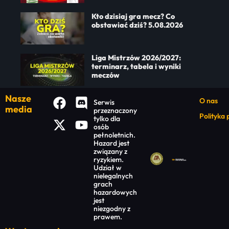
Kto dzisiaj gra mecz? Co
obstawiać dziś? 5.08.2026
Liga Mistrzów 2026/2027:
terminarz, tabela i wyniki
meczów
Nasze
O nas
Serwis
media
przeznaczony
Polityka
tylko dla
osób
pełnoletnich.
Hazard jest
związany z
ryzykiem.
Udział w
nielegalnych
grach
hazardowych
jest
niezgodny z
prawem.