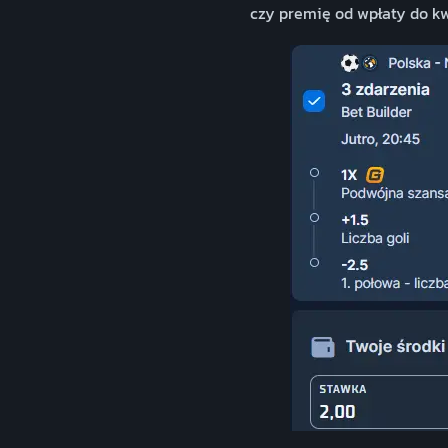
czy premię od wpłaty do kw