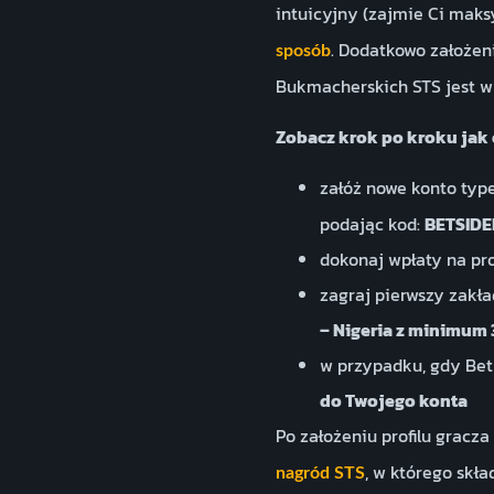
intuicyjny (zajmie Ci maks
. Dodatkowo założen
sposób
Bukmacherskich STS jest w
Zobacz krok po kroku jak o
załóż nowe konto typ
podając kod:
BETSIDE
dokonaj wpłaty na pr
zagraj pierwszy zakła
– Nigeria z minimum
w przypadku, gdy Betb
do Twojego konta
Po założeniu profilu gracz
, w którego skł
nagród STS