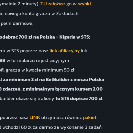
ymalnie 2 minuty).
TU założysz go w szybki
ie nowego konta gracza w Zakładach
 pełni darmowe.
debrać 700 zł na Polska – Nigeria w STS:
era w STS poprzez nasz
lub
link afiliacyjny
BB
w formularzu rejestracyjnym
ofil gracza w kwocie minimum 50 zł
d
za minimum 2 zł na BetBuilder z meczu Polska
 3 zdarzeń, z minimalnym łącznym kursem 2.00
uilder okaże się trafiony
to STS dopisze 700 zł
a poprzez nasz
otrzymasz również
LINK
pakiet
ad wchodzi 60 zł za darmo za wykonanie 3 zadań,