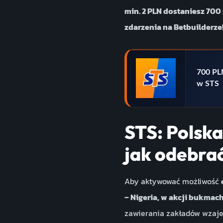
min. 2 PLN dostaniesz 700 
zdarzenia na Betbuilderze
700 PLN
w STS
STS: Polska
jak odebra
Aby aktywować możliwość
– Nigeria, w akcji bukmach
zawierania zakładów wzajem