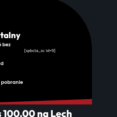
talny
ń bez
[spbcta_sc id=9]
od
 pobranie
s 100.00 na Lech