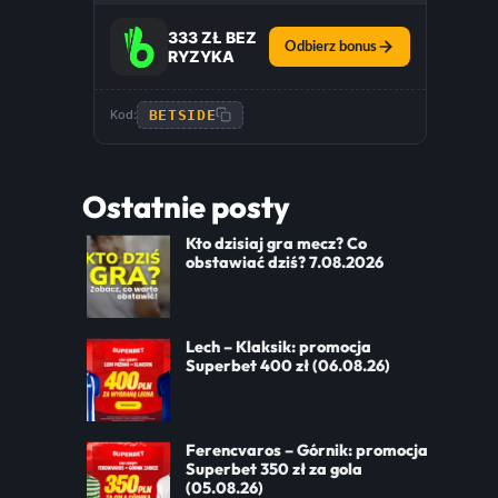
333 ZŁ BEZ
Odbierz bonus
RYZYKA
BETSIDE
Kod:
Ostatnie posty
Kto dzisiaj gra mecz? Co
obstawiać dziś? 7.08.2026
Lech – Klaksik: promocja
Superbet 400 zł (06.08.26)
Ferencvaros – Górnik: promocja
Superbet 350 zł za gola
(05.08.26)