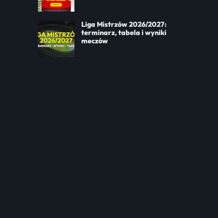
Liga Mistrzów 2026/2027:
terminarz, tabela i wyniki
meczów