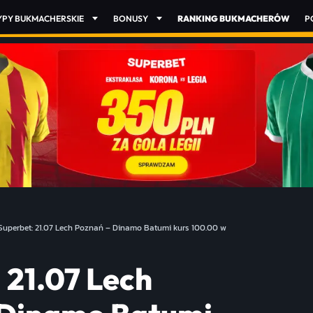
YPY BUKMACHERSKIE
BONUSY
RANKING BUKMACHERÓW
P
Superbet: 21.07 Lech Poznań – Dinamo Batumi kurs 100.00 w
 21.07 Lech