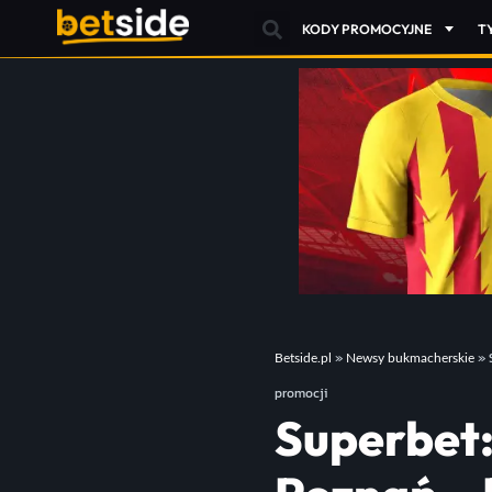
KODY PROMOCYJNE
T
»
»
Betside.pl
Newsy bukmacherskie
promocji
Superbet: