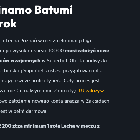
inamo Batumi
rok
la Lecha Poznań w meczu eliminacji Ligi
mi po wysokim kursie 100.00
musi założyć nowe
ładów wzajemnych
w Superbet. Oferta podwyżki
cherskiej Superbet została przygotowana dla
mają jeszcze profilu typera. Cały proces jest
 (zajmie Ci maksymalnie 2 minuty).
TU założysz
owo założenie nowego konta gracza w Zakładach
est w pełni darmowa.
 200 zł za minimum 1 gola Lecha w meczu z