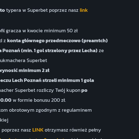
to
typera w Superbet poprzez nasz
link
ofil gracza w kwocie minimum 50 zł
d z
konta głównego przedmeczowo (preamtch)
a Poznań (min. 1 gol strzelony przez Lecha)
ze
 bukmachera Superbet
wynosić minimum 2 zł
eczu Lech Poznań strzeli minimum 1 gola
cher Superbet rozliczy Twój kupon
po
00.00
w formie bonusu 200 zł.
nkom obrotowym zgodnym z regulaminem
kiej
za poprzez nasz
otrzymasz również pełny
LINK