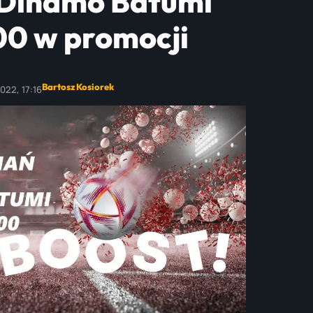
 Dinamo Batumi
00 w promocji
Bartosz Kosiorek
2022,
17:16