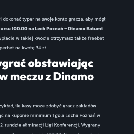
i dokonać typer na swoje konto gracza, aby mógł
ursu 100.00 na Lech Poznań – Dinamo Batumi
 wpłacie w takiej kwocie otrzymasz także freebet
perbet na kwotę 34 zł.
ygrać obstawiając
 w meczu z Dinamo
zykład, ile kasy może zdobyć gracz zakładów
ąc na kuponie minimum 1 gola Lecha Poznań w
. rundzie eliminacji Ligi Konferencji. Wygrany