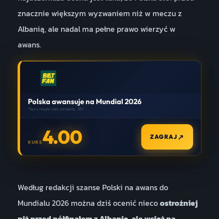
znacznie większym wyzwaniem niż w meczu z
Albanią, ale nadal ma pełne prawo wierzyć w
awans.
Polska awansuje na Mundial 2026
*kurs może ulec zmianie. 18+.
4.00
↗
ZAGRAJ
KURS
Według redakcji szanse Polski na awans do
Mundialu 2026 można dziś ocenić nieco
ostrożniej
niż przed półfinałem z Albanią, ale wciąż na