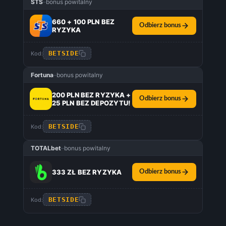
STS
–
bonus powitalny
660 + 100 PLN BEZ
Odbierz bonus
RYZYKA
BETSIDE
Kod:
Fortuna
–
bonus powitalny
200 PLN BEZ RYZYKA +
Odbierz bonus
25 PLN BEZ DEPOZYTU!
BETSIDE
Kod:
TOTALbet
–
bonus powitalny
333 ZŁ BEZ RYZYKA
Odbierz bonus
BETSIDE
Kod: