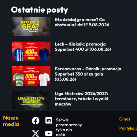
Ostatnie posty
Kto dzisiaj gra mecz? Co
obstawiać dziś? 9.08.2026
Lech – Klaksik: promocja
Superbet 400 zł (06.08.26)
Ferencvaros – Górnik: promocja
Superbet 350 zł za gola
(05.08.26)
Liga Mistrzów 2026/2027:
terminarz, tabela i wyniki
meczów
Nasze
O nas
Serwis
media
przeznaczony
Polityka
tylko dla
osób