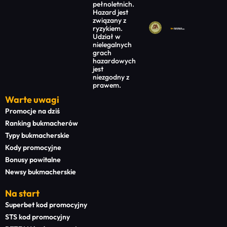
pełnoletnich.
Hazard jest
związany z
ryzykiem.
Udział w
nielegalnych
grach
hazardowych
jest
niezgodny z
prawem.
Warte uwagi
Promocje na dziś
Ranking bukmacherów
Typy bukmacherskie
Kody promocyjne
Bonusy powitalne
Newsy bukmacherskie
Na start
Superbet kod promocyjny
STS kod promocyjny