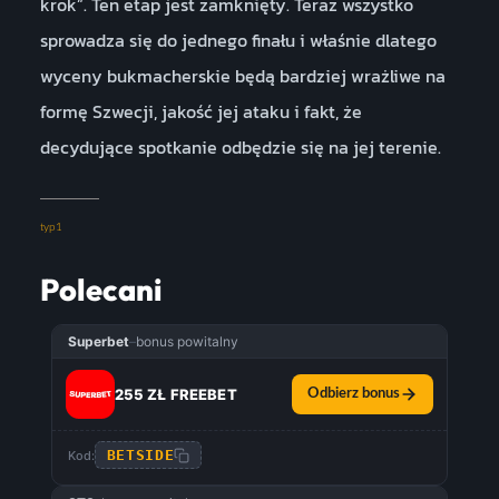
krok”. Ten etap jest zamknięty. Teraz wszystko
sprowadza się do jednego finału i właśnie dlatego
wyceny bukmacherskie będą bardziej wrażliwe na
formę Szwecji, jakość jej ataku i fakt, że
decydujące spotkanie odbędzie się na jej terenie.
typ1
Polecani
Superbet
–
bonus powitalny
255 ZŁ FREEBET
Odbierz bonus
BETSIDE
Kod: