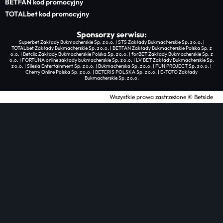
BETFAN kod promocyjny
TOTALbet kod promocyjny
Sponsorzy serwisu:
Superbet Zakłady Bukmacherskie Sp. z o.o. | STS Zakłady Bukmacherskie Sp. z o.o. |
TOTALbet Zakłady Bukmacherskie Sp. z o.o. | BETFAN Zakłady Bukmacherskie Polska Sp. z
o.o. | Betclic Zakłady Bukmacherskie Polska Sp. z o.o. | forBET Zakłady Bukmacherskie Sp. z
o.o. | FORTUNA online zakłady bukmacherskie Sp. z o.o. | LV BET Zakłady Bukmacherskie Sp.
z o.o. | Silesia Entertainment Sp. z o.o. | Bukmacherska Sp. z o.o. | FUN PROJECT Sp. z o.o. |
Cherry Online Polska Sp. z o.o. | BETCRIS POLSKA Sp. z o.o. | E-TOTO Zakłady
Bukmacherskie Sp. z o.o.
Wszystkie prawa zastrzeżone © Betside