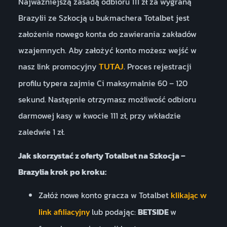
Najważniejszą zasadą odbioru 111 zł za wygraną
Brazylii ze Szkocją u bukmachera Totalbet jest
założenie nowego konta do zawierania zakładów
wzajemnych. Aby założyć konto możesz wejść w
nasz link promocyjny
. Proces rejestracji
TUTAJ
profilu typera zajmie Ci maksymalnie 60 – 120
sekund. Następnie otrzymasz możliwość odbioru
darmowej kasy w kwocie 111 zł, przy wkładzie
zaledwie 1 zł.
Jak skorzystać z oferty Totalbet na Szkocja –
Brazylia krok po kroku:
Załóż nowe konto gracza w Totalbet
klikając w
lub podając:
BETSIDE
w
link afiliacyjny