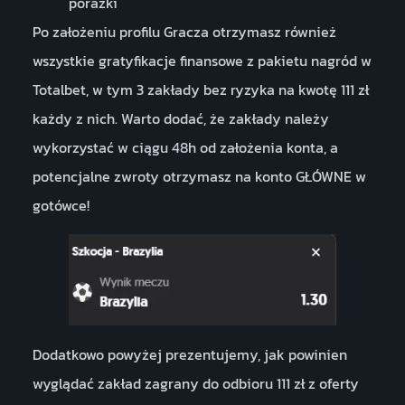
porażki
Po założeniu profilu Gracza otrzymasz również
wszystkie gratyfikacje finansowe z pakietu nagród w
Totalbet, w tym 3 zakłady bez ryzyka na kwotę 111 zł
każdy z nich. Warto dodać, że zakłady należy
wykorzystać w ciągu 48h od założenia konta, a
potencjalne zwroty otrzymasz na konto GŁÓWNE w
gotówce!
Dodatkowo powyżej prezentujemy, jak powinien
wyglądać zakład zagrany do odbioru 111 zł z oferty