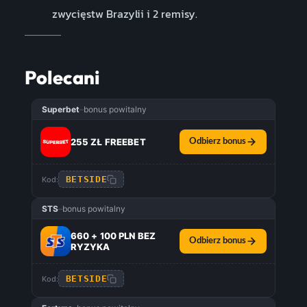
zwycięstw Brazylii i 2 remisy.
Polecani
Superbet
–
bonus powitalny
255 ZŁ FREEBET
Odbierz bonus
BETSIDE
Kod:
STS
–
bonus powitalny
660 + 100 PLN BEZ
Odbierz bonus
RYZYKA
BETSIDE
Kod: