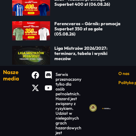
Superbet 400 zł (06.08.26)
Ferencvaros – Górnik: promocja
Superbet 350 zł za gola
(05.08.26)
Liga Mistrzów 2026/2027:
terminarz, tabela i wyniki
meczów
Nasze
O nas
Serwis
media
przeznaczony
Polityka
tylko dla
osób
pełnoletnich.
Hazard jest
związany z
ryzykiem.
Udział w
nielegalnych
grach
hazardowych
jest