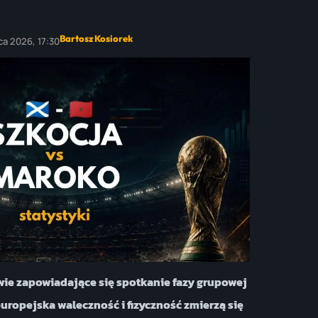
Bartosz Kosiorek
ca 2026,
17:30
wie zapowiadające się spotkanie fazy grupowej
uropejska waleczność i fizyczność zmierzą się