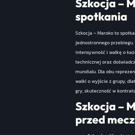
Szkocja – 
spotkania
Szkocja – Maroko to spotka
jednostronnego przebiegu. 
intensywność i walkę o każ
technicznej oraz doświadc
mundialu. Dla obu repreze
walki o wyjście z grupy, d
gry, skuteczność w kontrat
Szkocja – M
przed mec