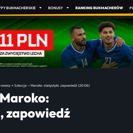
YPY BUKMACHERSKIE
BONUSY
RANKING BUKMACHERÓW
P
»
Szkocja – Maroko: statystyki, zapowiedź (20.06)
 newsy
 Maroko:
i, zapowiedź