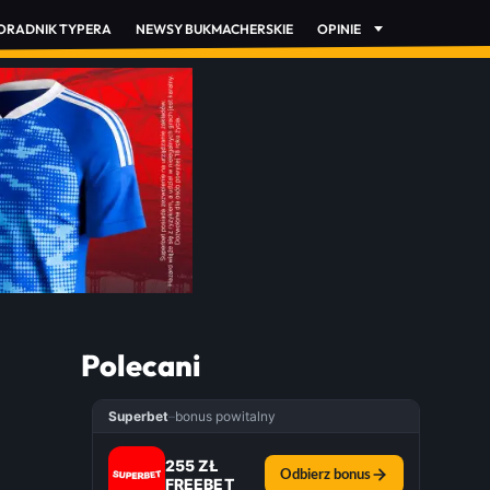
ORADNIK TYPERA
NEWSY BUKMACHERSKIE
OPINIE
Polecani
Superbet
–
bonus powitalny
255 ZŁ
Odbierz bonus
FREEBET