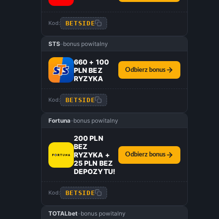
BETSIDE
Kod:
STS
–
bonus powitalny
660 + 100
PLN BEZ
Odbierz bonus
RYZYKA
BETSIDE
Kod:
Fortuna
–
bonus powitalny
200 PLN
BEZ
RYZYKA +
Odbierz bonus
25 PLN BEZ
DEPOZYTU!
BETSIDE
Kod:
TOTALbet
–
bonus powitalny