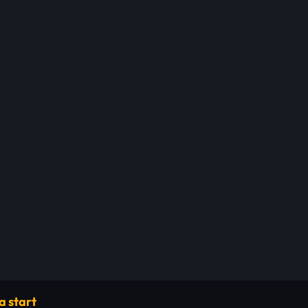
a start