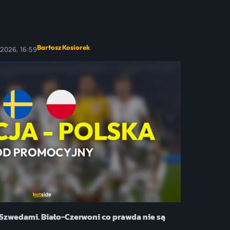
Bartosz Kosiorek
 2026,
16:59
e Szwedami. Biało-Czerwoni co prawda nie są