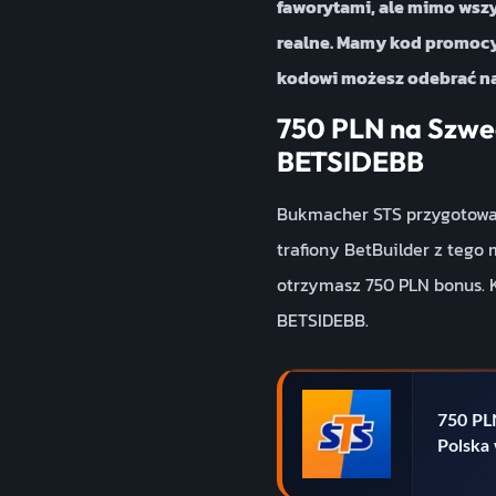
faworytami, ale mimo wszy
realne. Mamy kod promocy
kodowi możesz odebrać na
750 PLN na Szwec
BETSIDEBB
Bukmacher STS przygotował
trafiony BetBuilder z tego 
otrzymasz 750 PLN bonus. 
BETSIDEBB.
750 PL
Polska