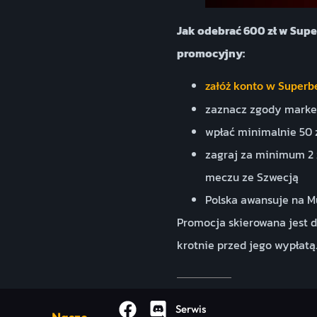
Jak odebrać 600 zł w Supe
promocyjny:
załóż konto w
Superb
zaznacz zgody marke
wpłać minimalnie 50 
zagraj za minimum 2 
meczu ze Szwecją
Polska awansuje na M
Promocja skierowana jest 
krotnie przed jego wypłatą
Serwis