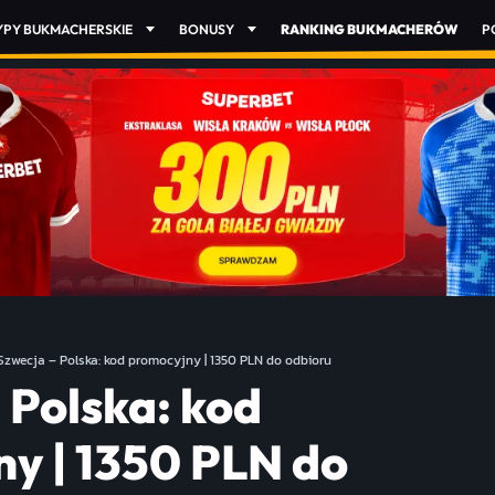
YPY BUKMACHERSKIE
BONUSY
RANKING BUKMACHERÓW
P
Szwecja – Polska: kod promocyjny | 1350 PLN do odbioru
 Polska: kod
y | 1350 PLN do