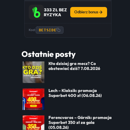
333 ZŁ BEZ
Odbierz bonus
RYZYKA
BETSIDE
Kod:
Ostatnie posty
Kto dzisiaj gra mecz? Co
obstawiać dziś? 7.08.2026
Lech – Klaksik: promocja
Superbet 400 zł (06.08.26)
Ferencvaros – Górnik: promocja
Superbet 350 zł za gola
(05.08.26)