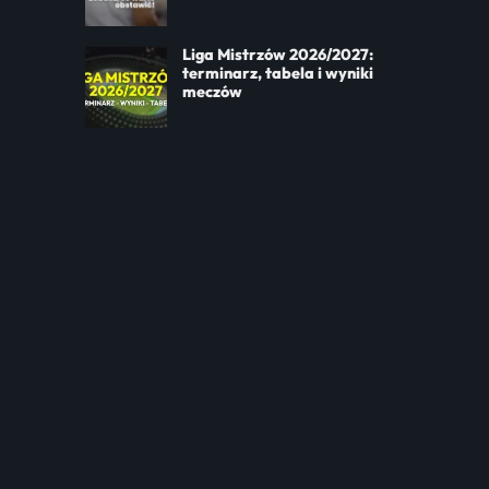
Liga Mistrzów 2026/2027:
terminarz, tabela i wyniki
meczów