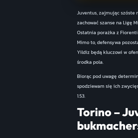
Juventus, zajmując szóste 
zachować szanse na Ligę Mis
Ostatnia porażka z Fiorent
Mimo to, defensywa pozost
Yildiz będą kluczowi w ofen
środka pola.
Biorąc pod uwagę determin
spodziewam się ich zwycięs
1.53.
Torino – Ju
bukmacher