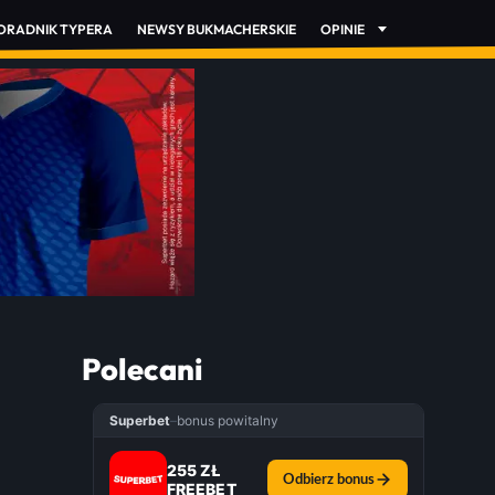
ORADNIK TYPERA
NEWSY BUKMACHERSKIE
OPINIE
Polecani
Superbet
–
bonus powitalny
255 ZŁ
Odbierz bonus
FREEBET