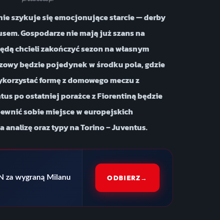
nie szykuje się emocjonujące starcie — derby
usem. Gospodarze nie mają już szans na
będą chcieli zakończyć sezon na własnym
zowy będzie pojedynek w środku pola, gdzie
ykorzystać formę z domowego meczu z
tus po ostatniej porażce z Fiorentiną będzie
pewnić sobie miejsce w europejskich
 analizę oraz typy na Torino – Juventus.
N za wygraną Milanu
ODBIERZ
→